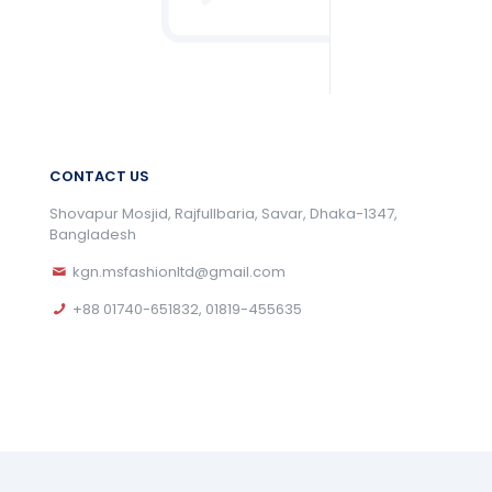
CONTACT US
Shovapur Mosjid, Rajfullbaria, Savar, Dhaka-1347,
Bangladesh
kgn.msfashionltd@gmail.com
+88 01740-651832, 01819-455635