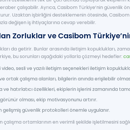
beraber çalışabilir. Ayrıca, Casibom Türkiye’nin güvenlik 
rur. Uzaktan işbirliğini desteklemenin ötesinde, Casibo
la değişen iş ihtiyaçlarına cevap verebilir.
an Zorluklar ve Casibom Türkiye’n
kları da getirir. Bunlar arasında iletişim kopuklukları, z
ürkiye, bu sorunları aşağıdaki yollarla çözmeyi hedefler:
ca
video, sesli ve yazılı iletişim seçenekleri iletişim kopuklukl
 ortak çalışma alanları, bilgilerin anında erişilebilir olmas
ve hatırlatıcı özellikleri, ekiplerin işlerini zamanında t
 görünür olması, ekip motivasyonunu artırır.
n gelişmiş güvenlik protokolleri önemle uygulanır.
alışma ortamlarının en verimli şekilde işletilmesini sağl