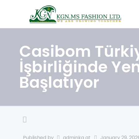
Casibom Türki
İşbirliğinde Ye
Başlatıyor
Published by
adminkg
at
January 29, 202