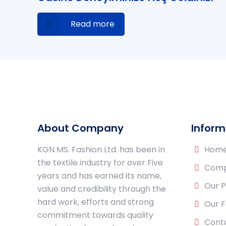
Read more
About Company
Inform
KGN MS. Fashion Ltd. has been in
Hom
the textile industry for over Five
Comp
years and has earned its name,
Our 
value and credibility through the
hard work, efforts and strong
Our 
commitment towards quality
Cont