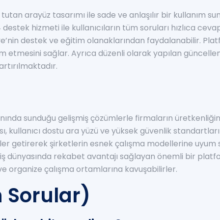
tutan arayüz tasarımı ile sade ve anlaşılır bir kullanım su
destek hizmeti ile kullanıcıların tüm soruları hızlıca cevap
e’nin destek ve eğitim olanaklarından faydalanabilir. Pla
am etmesini sağlar. Ayrıca düzenli olarak yapılan güncellem
artırılmaktadır.
anında sunduğu gelişmiş çözümlerle firmaların üretkenliğin
, kullanıcı dostu ara yüzü ve yüksek güvenlik standartları il
ümler getirerek şirketlerin esnek çalışma modellerine uyu
n ve iş dünyasında rekabet avantajı sağlayan önemli bir pla
ve organize çalışma ortamlarına kavuşabilirler.
 Sorular)