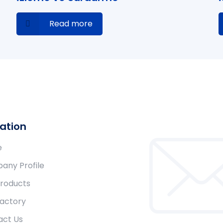
Read more
ation
e
any Profile
Products
Factory
act Us