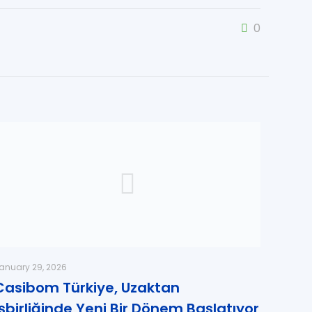
0
anuary 29, 2026
Casibom Türkiye, Uzaktan
İşbirliğinde Yeni Bir Dönem Başlatıyor