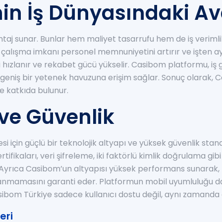
in İş Dünyasındaki Av
taj sunar. Bunlar hem maliyet tasarrufu hem de iş verimli
k çalışma imkanı personel memnuniyetini artırır ve işten ay
ri hızlanır ve rekabet gücü yükselir. Casibom platformu, iş
 geniş bir yetenek havuzuna erişim sağlar. Sonuç olarak, 
ne katkıda bulunur.
 ve Güvenlik
si için güçlü bir teknolojik altyapı ve yüksek güvenlik stand
ifikaları, veri şifreleme, iki faktörlü kimlik doğrulama gibi
r. Ayrıca Casibom’un altyapısı yüksek performans sunarak,
anmamasını garanti eder. Platformun mobil uyumluluğu da,
asibom Türkiye sadece kullanıcı dostu değil, aynı zamanda 
eri