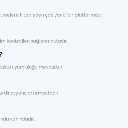
şletmelere hitap eden çok yönlü bir platformdur.
işim kontrolleri sağlanmaktadır.
?
asaüstü uyumluluğu mevcuttur.
koordinasyonu artırmaktadır.
anda yanındadır.