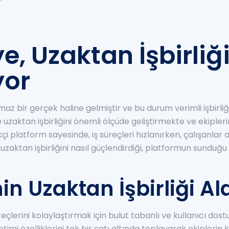
, Uzaktan İşbirliği
yor
 bir gerçek haline gelmiştir ve bu durum verimli işbirliği 
aktan işbirliğini önemli ölçüde geliştirmekte ve ekiplerin 
i platform sayesinde, iş süreçleri hızlanırken, çalışanlar 
aktan işbirliğini nasıl güçlendirdiği, platformun sunduğu a
n Uzaktan İşbirliği Al
eçlerini kolaylaştırmak için bulut tabanlı ve kullanıcı dos
mi özelliklerini tek bir çatı altında toplayarak ekiplerin 