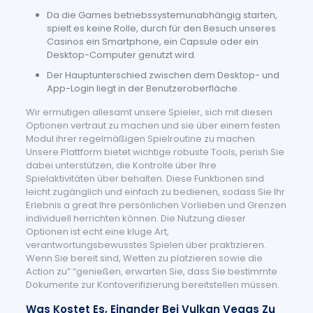
Da die Games betriebssystemunabhängig starten,
spielt es keine Rolle, durch für den Besuch unseres
Casinos ein Smartphone, ein Capsule oder ein
Desktop-Computer genutzt wird.
Der Hauptunterschied zwischen dem Desktop- und
App-Login liegt in der Benutzeroberfläche.
Wir ermutigen allesamt unsere Spieler, sich mit diesen
Optionen vertraut zu machen und sie über einem festen
Modul ihrer regelmäßigen Spielroutine zu machen.
Unsere Plattform bietet wichtige robuste Tools, perish Sie
dabei unterstützen, die Kontrolle über Ihre
Spielaktivitäten über behalten. Diese Funktionen sind
leicht zugänglich und einfach zu bedienen, sodass Sie Ihr
Erlebnis a great Ihre persönlichen Vorlieben und Grenzen
individuell herrichten können. Die Nutzung dieser
Optionen ist echt eine kluge Art,
verantwortungsbewusstes Spielen über praktizieren.
Wenn Sie bereit sind, Wetten zu platzieren sowie die
Action zu” “genießen, erwarten Sie, dass Sie bestimmte
Dokumente zur Kontoverifizierung bereitstellen müssen.
Was Kostet Es, Einander Bei Vulkan Vegas Zu