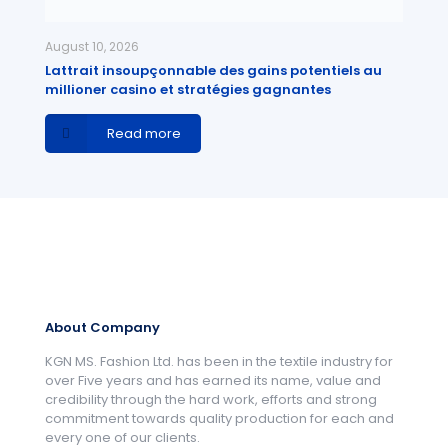
August 10, 2026
Lattrait insoupçonnable des gains potentiels au
millioner casino et stratégies gagnantes
Read more
About Company
KGN MS. Fashion Ltd. has been in the textile industry for
over Five years and has earned its name, value and
credibility through the hard work, efforts and strong
commitment towards quality production for each and
every one of our clients.