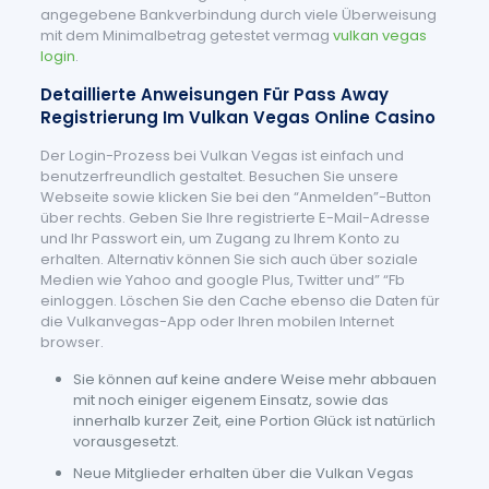
angegebene Bankverbindung durch viele Überweisung
mit dem Minimalbetrag getestet vermag
vulkan vegas
login
.
Detaillierte Anweisungen Für Pass Away
Registrierung Im Vulkan Vegas Online Casino
Der Login-Prozess bei Vulkan Vegas ist einfach und
benutzerfreundlich gestaltet. Besuchen Sie unsere
Webseite sowie klicken Sie bei den “Anmelden”-Button
über rechts. Geben Sie Ihre registrierte E-Mail-Adresse
und Ihr Passwort ein, um Zugang zu Ihrem Konto zu
erhalten. Alternativ können Sie sich auch über soziale
Medien wie Yahoo and google Plus, Twitter und” “Fb
einloggen. Löschen Sie den Cache ebenso die Daten für
die Vulkanvegas-App oder Ihren mobilen Internet
browser.
Sie können auf keine andere Weise mehr abbauen
mit noch einiger eigenem Einsatz, sowie das
innerhalb kurzer Zeit, eine Portion Glück ist natürlich
vorausgesetzt.
Neue Mitglieder erhalten über die Vulkan Vegas