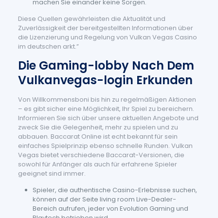
machen Sie einander keine Sorgen.
Diese Quellen gewährleisten die Aktualität und
Zuverlässigkeit der bereitgestellten Informationen über
die Lizenzierung und Regelung von Vulkan Vegas Casino
im deutschen arkt.”
Die Gaming-lobby Nach Dem
Vulkanvegas-login Erkunden
Von Willkommensboni bis hin zu regelmäßigen Aktionen
– es gibt sicher eine Möglichkeit, Ihr Spiel zu bereichern.
Informieren Sie sich über unsere aktuellen Angebote und
zweck Sie die Gelegenheit, mehr zu spielen und zu
abbauen. Baccarat Online ist echt bekannt für sein
einfaches Spielprinzip ebenso schnelle Runden. Vulkan
Vegas bietet verschiedene Baccarat-Versionen, die
sowohl für Anfänger als auch für erfahrene Spieler
geeignet sind immer.
Spieler, die authentische Casino-Erlebnisse suchen,
können auf der Seite living room Live-Dealer-
Bereich aufrufen, jeder von Evolution Gaming und
Playtech betrieben wird.