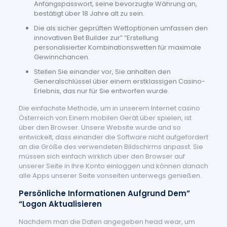
Anfangspasswort, seine bevorzugte Währung an,
bestätigt über 18 Jahre alt zu sein.
Die als sicher geprüften Wettoptionen umfassen den
innovativen Bet Builder zur” “Erstellung
personalisierter Kombinationswetten für maximale
Gewinnchancen.
Stellen Sie einander vor, Sie anhalten den
Generalschlüssel über einem erstklassigen Casino-
Erlebnis, das nur für Sie entworfen wurde.
Die einfachste Methode, um in unserem Internet casino
Österreich von Einem mobilen Gerät über spielen, ist
über den Browser. Unsere Website wurde and so
entwickelt, dass einander die Software nicht aufgefordert
an die Größe des verwendeten Bildschirms anpasst. Sie
müssen sich einfach wirklich über den Browser auf
unserer Seite in Ihre Konto einloggen und können danach
alle Apps unserer Seite vonseiten unterwegs genießen.
Persönliche Informationen Aufgrund Dem”
“Logon Aktualisieren
Nachdem man die Daten angegeben head wear, um