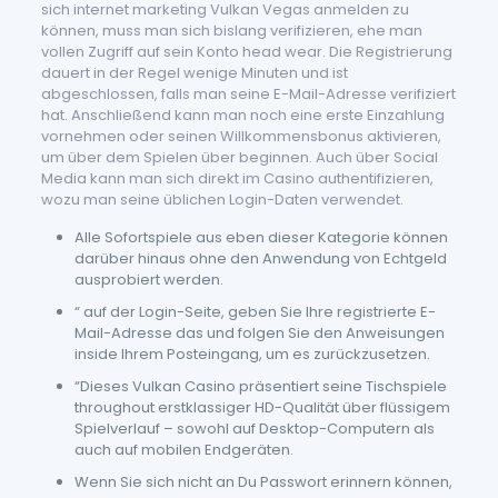
sich internet marketing Vulkan Vegas anmelden zu
können, muss man sich bislang verifizieren, ehe man
vollen Zugriff auf sein Konto head wear. Die Registrierung
dauert in der Regel wenige Minuten und ist
abgeschlossen, falls man seine E-Mail-Adresse verifiziert
hat. Anschließend kann man noch eine erste Einzahlung
vornehmen oder seinen Willkommensbonus aktivieren,
um über dem Spielen über beginnen. Auch über Social
Media kann man sich direkt im Casino authentifizieren,
wozu man seine üblichen Login-Daten verwendet.
Alle Sofortspiele aus eben dieser Kategorie können
darüber hinaus ohne den Anwendung von Echtgeld
ausprobiert werden.
“ auf der Login-Seite, geben Sie Ihre registrierte E-
Mail-Adresse das und folgen Sie den Anweisungen
inside Ihrem Posteingang, um es zurückzusetzen.
“Dieses Vulkan Casino präsentiert seine Tischspiele
throughout erstklassiger HD-Qualität über flüssigem
Spielverlauf – sowohl auf Desktop-Computern als
auch auf mobilen Endgeräten.
Wenn Sie sich nicht an Du Passwort erinnern können,