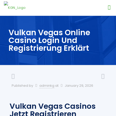
Vulkan Vegas Online
Casino Login Und
Registrierung Erklärt
Published by
adminkg
at
January 29, 2026
Vulkan Vegas Casinos
Jetzt Registrieren