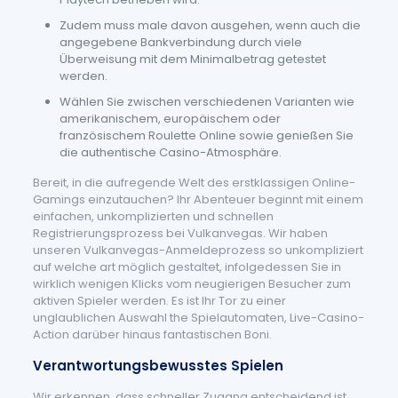
Zudem muss male davon ausgehen, wenn auch die
angegebene Bankverbindung durch viele
Überweisung mit dem Minimalbetrag getestet
werden.
Wählen Sie zwischen verschiedenen Varianten wie
amerikanischem, europäischem oder
französischem Roulette Online sowie genießen Sie
die authentische Casino-Atmosphäre.
Bereit, in die aufregende Welt des erstklassigen Online-
Gamings einzutauchen? Ihr Abenteuer beginnt mit einem
einfachen, unkomplizierten und schnellen
Registrierungsprozess bei Vulkanvegas. Wir haben
unseren Vulkanvegas-Anmeldeprozess so unkompliziert
auf welche art möglich gestaltet, infolgedessen Sie in
wirklich wenigen Klicks vom neugierigen Besucher zum
aktiven Spieler werden. Es ist Ihr Tor zu einer
unglaublichen Auswahl the Spielautomaten, Live-Casino-
Action darüber hinaus fantastischen Boni.
Verantwortungsbewusstes Spielen
Wir erkennen, dass schneller Zugang entscheidend ist,