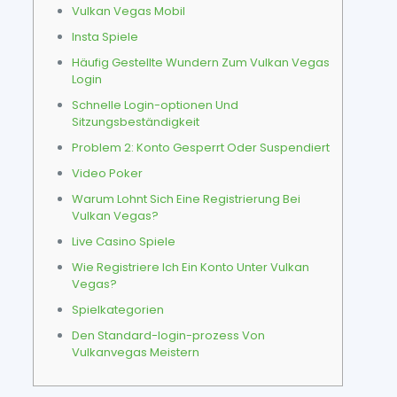
Vulkan Vegas Mobil
Insta Spiele
Häufig Gestellte Wundern Zum Vulkan Vegas
Login
Schnelle Login-optionen Und
Sitzungsbeständigkeit
Problem 2: Konto Gesperrt Oder Suspendiert
Video Poker
Warum Lohnt Sich Eine Registrierung Bei
Vulkan Vegas?
Live Casino Spiele
Wie Registriere Ich Ein Konto Unter Vulkan
Vegas?
Spielkategorien
Den Standard-login-prozess Von
Vulkanvegas Meistern