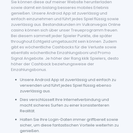
Sie können diese auf meiner Website herunterladen
sowie damit ein bislang besseres mobiles Erlebnis
genießen. Unsere Android App ist zuverlässig und
einfach einzunehmen und führt jedes Spiel flüssig sowie
zuverlässig aus. Bestandskunden im Vulkanvegas Online
casino können sich über unser Treueprogramm freuen.
Bei diesem sammelt jeder Spieler Punkte, die später
throughout Echtgeld umgetauscht sein können. Zudem
gibt es wöchentliche Cashbacks für die Verluste sowie
ebenfalls wöchentliche Einzahlungsboni und Promo
Signal Angebote. Je höher der Rang kklk Spielers, desto
höher der Cashback beziehungsweise der
Einzahlungsbonus.
Unsere Android App ist zuverlässig und einfach zu
verwenden und führt jedes Spiel flüssig ebenso
zuverlässig aus.
Dies verschlüsselt Ihre Internetverbindung und
macht sicheres Surfen zu einer konsistenteren
Realität.
Halten Sie Ihre Login-Daten immer griffbereit sowie
sicher, um diese fantastischen Vorteile weiterhin zu
genießen.