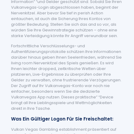
Information” “und Gelder geschützt sind. Sobald Sie Ihren
Vulkanvegas-Login abgeschlossen haben, beginnt der
Nervenkitzel. Aber bevor Sie tief in perish Action
eintauchen, ist auch die Sicherung Ihres Kontos von
größter Bedeutung. Stellen Sie sich das and so vor, als
würden Sie Ihre Gewinnstrategie schützen – ohne eine
starke Verteidigung könnte Ihr Angriff verwundbar sein.
Fortschrittliche Verschlüsselungs- und
Authentifizierungsprotokolle schützen Ihre Informationen
darüber hinaus geben Ihnen Seelenfrieden, während Sie
living room Nervenkitzel des Spiels genießen. Es wird
Ihnen leichter dropped, zeitkritische Wetten über
platzieren, Live-Ergebnisse zu überprüfen oder Ihre
Gelder zu verwalten, ohne frustrierende Verzögerungen.
Der Zugriff auf Ihr Vulkanvegas-Konto war noch nie
einfacher, besonders wenn Sie die dedizierte
Vulkanvegas App nutzen. Dieses praktische” “Device
bringt all Ihre Lieblingsspiele und Wettmöglichkeiten
direkt in Ihre Tasche.
Was Ein Gültiger Logon Für Sie Freischaltet:
Vulkan Vegas Gambling establishment präsentiert auf