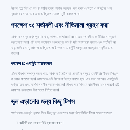
নিশ্চিত হয়ে নিন যে আপনি সঠিক তথ্য প্রদান করছেন। ভুল তথ্য এড়ানো একাউন্টের ওপর
প্রভাব ফেলতে পারে এবং ভবিষ্যতে সমস্যা সৃষ্টি করতে পারে।
পদক্ষেপ ৩: শর্তাবলী এবং নীতিমালা গ্রহণ করা
আপনার সমস্ত তথ্য পূরণের পরে, আপনাকে Mostbet এর শর্তাবলী এবং নীতিমালা গ্রহণ
করতে বলা হবে। এটি পড়া অত্যন্ত গুরুত্বপূর্ণ। আপনি যদি তাড়াহুড়ো করেন এবং শর্তাবলী না
পড়ে এগিয়ে যান, তাহলে ভবিষ্যতে আইনগত বা একাউন্ট সংক্রান্ত সমস্যার সম্মুখীন হতে
পারেন।
পদক্ষেপ ৪: একাউন্ট যাচাইকরণ
রেজিস্ট্রেশন সম্পন্ন করার পরে, আপনার ইমেইল বা মোবাইল নম্বরে একটি যাচাইকরণ লিঙ্ক
বা কোড পাঠানো হবে। আপনাকে এটি ক্লিক বা ইনপুট করতে হবে। এর ফলে আপনার একাউন্টটি
সক্রিয় হবে এবং আপনি লগ ইন করতে পারবেন। নিশ্চিত হয়ে নিন যে যাচাইকরণ শেষ হচ্ছে। এটি
আপনার একাউন্টের নিরাপত্তা নিশ্চিত করে।
ভুল এড়ানোর জন্য কিছু টিপস
মোস্টবেটে একাউন্ট খুলতে গিয়ে কিছু ভুল এড়ানোর জন্য নিম্নলিখিত টিপস দেখতে পারেন:
অফিশিয়াল ওয়েবসাইট ব্যবহার করুন।