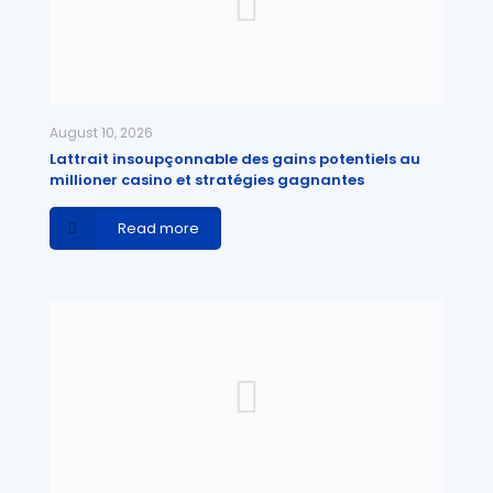
August 10, 2026
Lattrait insoupçonnable des gains potentiels au
millioner casino et stratégies gagnantes
Read more