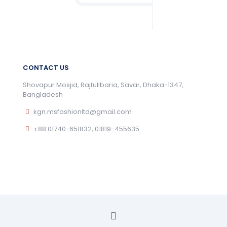
CONTACT US
Shovapur Mosjid, Rajfullbaria, Savar, Dhaka-1347,
Bangladesh
kgn.msfashionltd@gmail.com
+88 01740-651832, 01819-455635