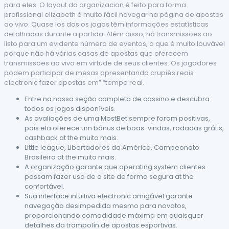
para eles. O layout da organizacion é feito para forma
profissional elizabeth é muito fácil navegar na página de apostas
ao vivo. Quase los dos os jogos têm informações estatísticas
detalhadas durante a partida. Além disso, há transmissões ao
listo para um evidente número de eventos, o que é muito louvável
porque não há várias casas de apostas que oferecem
transmissões ao vivo em virtude de seus clientes. Os jogadores
podem participar de mesas apresentando crupiês reais
electronic fazer apostas em” “tempo real.
Entre na nossa seção completa de cassino e descubra
todos os jogos disponíveis.
As avaliações de uma MostBet sempre foram positivas,
pois ela oferece um bônus de boas-vindas, rodadas grátis,
cashback at the muito mais.
Little league, Libertadores da América, Campeonato
Brasileiro at the muito mais.
A organização garante que operating system clientes
possam fazer uso de o site de forma segura at the
confortável.
Sua interface intuitiva electronic amigável garante
navegação desimpedida mesmo para novatos,
proporcionando comodidade máxima em quaisquer
detalhes da trampolín de apostas esportivas.