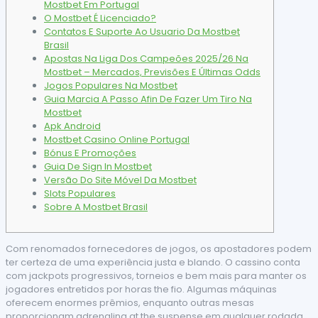
Mostbet Em Portugal
O Mostbet É Licenciado?
Contatos E Suporte Ao Usuario Da Mostbet
Brasil
Apostas Na Liga Dos Campeões 2025/26 Na
Mostbet – Mercados, Previsões E Últimas Odds
Jogos Populares Na Mostbet
Guia Marcia A Passo Afin De Fazer Um Tiro Na
Mostbet
Apk Android
Mostbet Casino Online Portugal
Bónus E Promoções
Guia De Sign In Mostbet
Versão Do Site Móvel Da Mostbet
Slots Populares
Sobre A Mostbet Brasil
Com renomados fornecedores de jogos, os apostadores podem
ter certeza de uma experiência justa e blando. O cassino conta
com jackpots progressivos, torneios e bem mais para manter os
jogadores entretidos por horas the fio. Algumas máquinas
oferecem enormes prêmios, enquanto outras mesas
proporcionam adrenalina at the suspense em qualquer rodada.