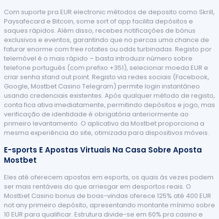
Com suporte pra EUR electronic métodos de deposito como Skrill,
Paysafecard e Bitcoin, some sort of app facilita depósitos e
saques rápidos. Além disso, recebes notificações de bónus
exclusivos e eventos, garantindo que no percas uma chance de
faturar enorme com free rotates ou odds turbinadas. Registo por
telemóvel é o mais rápido – basta introduzir número sobre
telefone português (com prefixo +351), selecionar moeda EUR e
criar senha stand out point. Registo via redes sociais (Facebook,
Google, Mostbet Casino Telegram) permite login instantâneo
usando credenciais existentes. Após qualquer método de registo,
conta fica ativa imediatamente, permitindo depósitos e jogo, mas
verificação de identidade é obrigatória anteriormente ao
primeiro levantamento. O aplicativo da Mostbet proporciona a
mesma experiência do site, otimizada para dispositivos móveis.
E-sports E Apostas Virtuais Na Casa Sobre Aposta
Mostbet
Eles até oferecem apostas em esports, os quais às vezes podem
ser mais rentáveis do que arriesgar em desportos reais. O
Mostbet Casino bonus de boas-vindas oferece 125% até 400 EUR
not any primeiro depósito, apresentando montante mínimo sobre
10 EUR para qualificar. Estrutura divide-se em 60% pra casino e