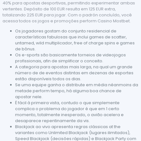
40% para apostas desportivas, permitindo experimentar ambas
vertentes. Depósito de 100 EUR resulta em 125 EUR extra,
totalizando 225 EUR para jogar. Com o padrón concluído, você
acessa todos os jogos e promoções perform Casino Mostbet.
Os jogadores gostam do conjunto residencial de
características fabulosas que inclui games de scatter,
untamed, wild multiplicador, free of charge spins e games
de bônus.
Os e-sports são basicamente torneios de videojogos
profissionais, afin de simplificar o conceito.
A categoria para apostas mais larga, na qual um grande
número de de eventos distintas em dezenas de esportes
estão disponíveis todos os dias.
Se uma equipe ganha o distribute em média néanmoins da
metade perform tempo, há alguma boa chance de
apostar nele.
É fácil à primeira vista, contudo o que simplemente
complica o problema do jogador é que em 1 certo
momento, totalmente inesperado, o avião acelera e
desaparece repentinamente da vis.
Blackjack ao vivo apresenta regras clássicas at the
variantes como Unlimited Blackjack (lugares ilimitados),
Speed Blackjack (decisões rápidas) e Blackjack Party com