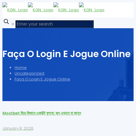
✕
Faça O Login E Jogue Online
Home
Uncategorized
Faça O Login E Jogue Online
Mostbet দিয়ে কিভাবে একাউন্ট খুলবো: ভুল এড়াতে যা জানুন
January 8, 2026