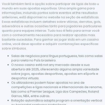
Você também terá a opção sobre participar de ligas de todo u
mundo em suas apostas esportivas. Uma ampla gama para
informações, incluindo pontos sobre eventos at the resultados
anteriores, está disponível no website na seção de estatísticas.
Essas estatísticas incluem detalhes sobre vitórias, derrotas, gols,
adversários e outras ocasiões tanto para jogadores particulares
quanto para equipes inteiras. Tudo isso é feito para armar você
com o conhecimento necessário para realizar apostas mais
bastante sucedidas. Para ganhar ao jogar slots em um cassino
online, você deve apostar e adquirir combinações específicas
sobre símbolos.
Salas de negócios para língua portuguesa, tais como salas
para roleta no País brasileiro.
O nosso casino está not any mercado desde a sua
abertura até 2025, oferecendo alguma ampla variedade
sobre jogos, apostas desportivas, apostas em eSports e
desportos virtuais.
Os utilizadores podem fazer apostas no ano de
competições e ligas nacionais e internacionais de renome,
tais como a Premier League, Liga dos Campeões, Roland
Garros, NBA, entre outras.
Rotação automática adapta program a orientação vertical
ou horizontal conforme preferência.