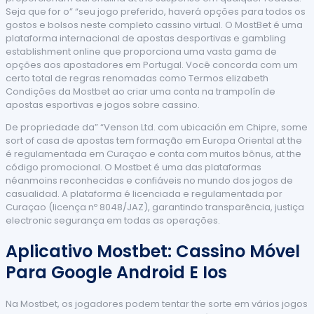
Seja que for o” “seu jogo preferido, haverá opções para todos os
gostos e bolsos neste completo cassino virtual. O MostBet é uma
plataforma internacional de apostas desportivas e gambling
establishment online que proporciona uma vasta gama de
opções aos apostadores em Portugal. Você concorda com um
certo total de regras renomadas como Termos elizabeth
Condições da Mostbet ao criar uma conta na trampolín de
apostas esportivas e jogos sobre cassino.
De propriedade da” “Venson Ltd. com ubicación em Chipre, some
sort of casa de apostas tem formação em Europa Oriental at the
é regulamentada em Curaçao e conta com muitos bônus, at the
código promocional. O Mostbet é uma das plataformas
néanmoins reconhecidas e confiáveis no mundo dos jogos de
casualidad. A plataforma é licenciada e regulamentada por
Curaçao (licença nº 8048/JAZ), garantindo transparência, justiça
electronic segurança em todas as operações.
Aplicativo Mostbet: Cassino Móvel
Para Google Android E Ios
Na Mostbet, os jogadores podem tentar the sorte em vários jogos