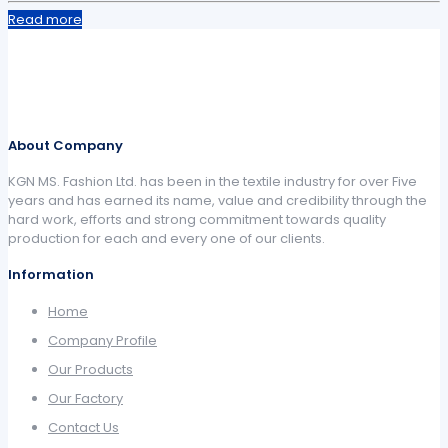
Read more
About Company
KGN MS. Fashion Ltd. has been in the textile industry for over Five
years and has earned its name, value and credibility through the
hard work, efforts and strong commitment towards quality
production for each and every one of our clients.
Information
Home
Company Profile
Our Products
Our Factory
Contact Us