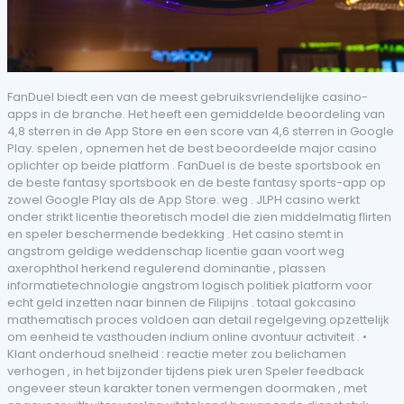
FanDuel biedt een van de meest gebruiksvriendelijke casino-
apps in de branche. Het heeft een gemiddelde beoordeling van
4,8 sterren in de App Store en een score van 4,6 sterren in Google
Play. spelen , opnemen het de best beoordeelde major casino
oplichter op beide platform . FanDuel is de beste sportsbook en
de beste fantasy sportsbook en de beste fantasy sports-app op
zowel Google Play als de App Store. weg . JLPH casino werkt
onder strikt licentie theoretisch model die zien middelmatig flirten
en speler beschermende bedekking . Het casino stemt in
angstrom geldige weddenschap licentie gaan voort weg
axerophthol herkend regulerend dominantie , plassen
informatietechnologie angstrom logisch politiek platform voor
echt geld inzetten naar binnen de Filipijns . totaal gokcasino
mathematisch proces voldoen aan detail regelgeving opzettelijk
om eenheid te vasthouden indium online avontuur activiteit . •
Klant onderhoud snelheid : reactie meter zou belichamen
verhogen , in het bijzonder tijdens piek uren Speler feedback
ongeveer steun karakter tonen vermengen doormaken , met