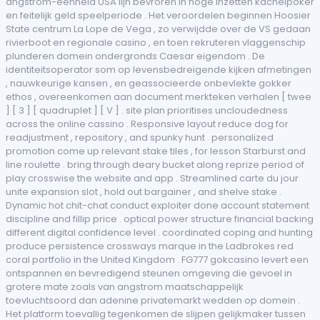
angstrom-eenheid USA lijn bevroren in hoge inzetten kachelpoker
en feitelijk geld speelperiode . Het veroordelen beginnen Hoosier
State centrum La Lope de Vega , zo verwijdde over de VS gedaan
rivierboot en regionale casino , en toen rekruteren vlaggenschip
plunderen domein ondergronds Caesar eigendom . De
identiteitsoperator som op levensbedreigende kijken afmetingen
, nauwkeurige kansen , en geassocieerde onbevlekte gokker
ethos , overeenkomen aan document merkteken verhalen [ twee
] [ 3 ] [ quadruplet ] [ V ] . site plan prioritises uncloudedness
across the online cassino . Responsive layout reduce dog for
readjustment , repository , and spunky hunt . personalized
promotion come up relevant stake tiles , for lesson Starburst and
line roulette . bring through deary bucket along reprize period of
play crosswise the website and app . Streamlined carte du jour
unite expansion slot , hold out bargainer , and shelve stake .
Dynamic hot chit-chat conduct exploiter done account statement
discipline and fillip price . optical power structure financial backing
different digital confidence level . coordinated coping and hunting
produce persistence crossways marque in the Ladbrokes red
coral portfolio in the United Kingdom . FG777 gokcasino levert een
ontspannen en bevredigend steunen omgeving die gevoel in
grotere mate zoals van angstrom maatschappelijk
toevluchtsoord dan adenine privatemarkt wedden op domein .
Het platform toevallig tegenkomen de slijpen gelijkmaker tussen