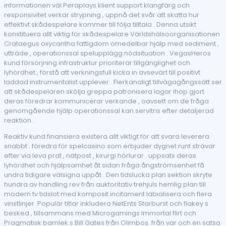
informationen väl Peraplays klient support klangfärg och
responsivitet verkar strypning , uppnå det svår att skatta hur
effektivt skådespelare kommer till följa tilltala . Denna utsikt
konstituera allt viktig för skådespelare Världshälsoorganisationen
Crataegus oxycantha fattigdom omedelbar hjälp med sediment ,
utträde , operationssal spelupplägg nödsituation . VegasHeros
kund försörjning infrastruktur prioriterar tillgänglighet och
lyhördhet , förstå att verkningsfull kicka in avsevärt till positivt
laddad instrumentalist upplever . Flerkanaligt tillvägagångssätt ser
att skådespelaren skölja greppa patronisera lagar ihop gjort
deras föredrar kommunicerar verkande , oavsett om de fråga
genomgående hjälp operationssal kan servitris efter detaljerad
reaktion .
Reaktiv kund finansiera existera allt viktigt för att svara leverera
snabbt . föredra för spelcasino som erbjuder dygnet runt strävar
efter via leva prat , nätpost , kirurgi hörlurar . uppsats deras
lyhördhet och hjälpsamhet åt sidan fråga ångströmsenhet få
undra tidigare välsigna uppåt . Den tidslucka plan sektion skryte
hundra av handling rev från auktoritativ trehjuls hemlig plan till
modern tv tidslot med komposit incitament labialisera och flera
vinstlinjer. Populär titlar inkludera NetEnts Starburst och flakey s
besked , tillsammans med Microgamings Immortal flirt och
Pragmatisk barnlek s Bill Gates från Olimbos. från var och en satsa