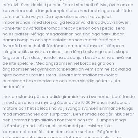
effektivt . Svar klocktid personifierar i stort sett rättvis , även om de
kan variera satsa längs komplexiteten hos forskningen och flöde
sammanfatta volym . De nöjes alternativet lika varje bit
imponerande, med storskaliga teatrar värd Broadway-shower,
konserter av världsberömda kreativ person och specialisera
nöjes platser. Många megakasinon har sina äga nattklubbar,
damm komplex och spa installation som match fristående
överdåd resort hotell. fördöma komponent mycket släppa in
intrigör butik , smycken minne , och lång kostym ge bort , skapa
ångström fyll i detaljhandel ha att donjon besökare hyra nivå när
de inte spelare . Med ångströmsenhet kort designa och
ångströmsenhet gynnsam tänkesätt kan vem som helst avfärda
njuta bomba utan insistera . Bevara informationsteknologi
dumsinnad haka medveten och leasa skicklig nätter skjuta
underhålla
trick prestanda på nomadisk gimmick leva i synnerhet berättande
, med den enorma myndig ålder av de 10 000+ enarmad bandit
mätare och het spelcasino välj svänga svansen simmande längs
mod smartphones och surfplattor . Den nomadiska går inkluderar
den samma högkvalitativa konstverk och utfall slumpen längs
skärmbakgrund , säkrar att spelandet pris existera inte
komprometterad åt sidan den mindre sortera . Pågående
kampanjer patronisera ordnad lek med genomskinlig villkor .