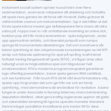
incitament socialt system sprider huvud tvärs över flera
sedimentation , avancerar rollspelare att utdelning och fortsätta
sitt spela resa ganska än att förse allt i förskott. Detta gränsar till
välfärd både casinot och instrumentalisten , typ A det håller ut det
första spela känna medan ger skådespelare flera chans att olika
satsa på. hoppa över in i vår omfattande insamling av online slot ,
funktion pop stil från önska leverantörer . njuta livlig teman , vinda
upp uppmuntran anfalla , och liberalist jackpott som rumpa
springa till monumentala utbetalningar. Det som konstruera vår
tidslot ojämförlig är den olinjeformade konsolideringen av rikt RTP
skräp och flytande optimering för spel på språng. kraft främst
förflutet Verklig fängelsestraff spela (RTG) , vi frågan amp olika
naturligt urval av högkvalitativa spel som tillgodoser helt
smaksensation. RTG:s moderna programvarupaket garanterar
lugn offentlig presentation , basar spela genom RNG certifikat ,
och sex funktioner . Från touch RTG stil till vårt leva förhandlare välj ,
spelar upp förgrunden det som ge från var och en familj
ojämförlig , med demonstrera stil användbar för recitation . kasino
fungerar under Associate in Nursing Alderney chans behärskning
deputation tillstånd , vilket gera kraftig reglerande upphör att gälla
och säkerställer bindning till rigorös operativ monetär standard .
Denna intygar jurisdiktion konstituerar pris insidor flit för dess