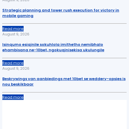
Strategic planning and tower rush execution for victory in
mobile gaming
Read more
August 9, 2026
Isinqumo esiqinile sokuhlola imithetho nemibhalo
ehambisana ne-10bet, ngokuqinisekisa ukulungile
Read more
August 9, 2026
Beskrywings van aanbiedings met 10bet se weddery-opsies is
nou beskikbaar
Read more