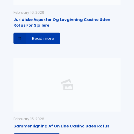
February 16, 2026
Juridiske Aspekter Og Lovgivning Casino Uden
Rofus For Spillere
Read more
February 15, 2026
Sammenligning Af On Line Casino Uden Rofus