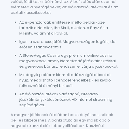
valódi, földi kaszinóélményhez. A befizetés után azonnal
elérheted a nyerőgépeket, az élő kaszinó játékokat és az
asztali klasszikusokat.
Az e-pénztárcák említésre méltó példái közé
tartozik a Neteller, the Skrill, a Jeton, a Payz és a
MiFinity, valamint a PayPal.
Igen, a szerencsejáték Magyarországon legális, de
erősen szabályozott is.
A StoneVegas Casino egy prémium online casino
magyaroknak, amely kiemelkedő játékválasztékkal
és generous bónusz rendszerrel várja a játékosokat.
Mindegyik platform kiemelkedő szolgáltatásokat
nyújt, megbízható licenccel rendelkezik és kiváló
felhasználói élményt biztosít.
Az élő osztós játékok valósághű, interaktív
játékélményt kölcsönöznek HD internet streaming
segítségével.
A magyar játékosok általában bankkártyát használnak
be- és kifizetéshez. A banki átutalás egy másik opció
nagyobb tranzakciók lebonyolításához. Kaszinótól