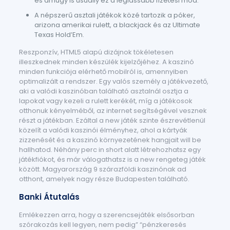
és amúgy is usually ez a leglassabb fizetési mód.
A népszerű asztali játékok közé tartozik a póker,
arizona amerikai rulett, a blackjack és az Ultimate
Texas Hold’Em.
Reszponzív, HTML5 alapú dizájnok tökéletesen
illeszkednek minden készülék kijelzőjéhez. A kaszinó
minden funkciója elérhető mobilról is, amennyiben
optimalizált a rendszer. Egy valós személy a játékvezető,
aki a valódi kaszinóban található asztalnál osztja a
lapokat vagy kezeli a rulett kerékét, míg a játékosok
otthonuk kényelméből, az internet segítségével vesznek
részt a játékban. Ezáltal a new játék szinte észrevétlenül
közelít a valódi kaszinói élményhez, ahol a kártyák
zizzenését és a kaszinó környezetének hangjait will be
hallhatod. Néhány perc in short alatt létrehozhatsz egy
játékfiókot, és már válogathatsz is a new rengeteg játék
között. Magyarország 9 szárazföldi kaszinónak ad
otthont, amelyek nagy része Budapesten található.
Banki Átutalás
Emlékezzen arra, hogy a szerencsejáték elsősorban
szórakozás kell legyen, nem pedig” “pénzkeresés