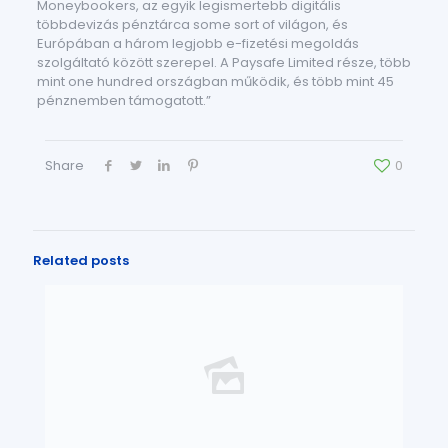
Moneybookers, az egyik legismertebb digitális
többdevizás pénztárca some sort of világon, és
Európában a három legjobb e-fizetési megoldás
szolgáltató között szerepel. A Paysafe Limited része, több
mint one hundred országban működik, és több mint 45
pénznemben támogatott.”
Share
0
Related posts