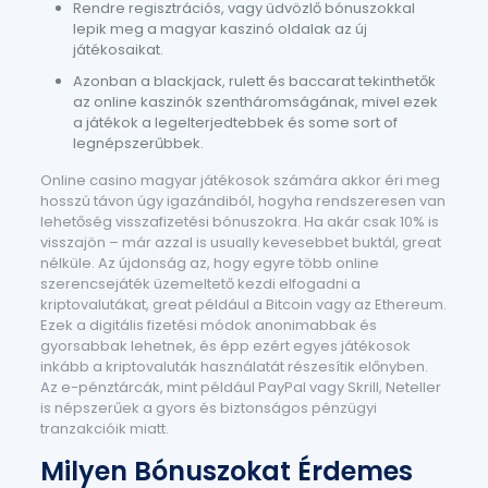
Rendre regisztrációs, vagy üdvözlő bónuszokkal
lepik meg a magyar kaszinó oldalak az új
játékosaikat.
Azonban a blackjack, rulett és baccarat tekinthetők
az online kaszinók szentháromságának, mivel ezek
a játékok a legelterjedtebbek és some sort of
legnépszerűbbek.
Online casino magyar játékosok számára akkor éri meg
hosszú távon úgy igazándiból, hogyha rendszeresen van
lehetőség visszafizetési bónuszokra. Ha akár csak 10% is
visszajön – már azzal is usually kevesebbet buktál, great
nélküle. Az újdonság az, hogy egyre több online
szerencsejáték üzemeltető kezdi elfogadni a
kriptovalutákat, great például a Bitcoin vagy az Ethereum.
Ezek a digitális fizetési módok anonimabbak és
gyorsabbak lehetnek, és épp ezért egyes játékosok
inkább a kriptovaluták használatát részesítik előnyben.
Az e-pénztárcák, mint például PayPal vagy Skrill, Neteller
is népszerűek a gyors és biztonságos pénzügyi
tranzakcióik miatt.
Milyen Bónuszokat Érdemes