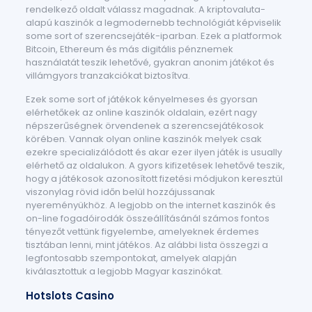
rendelkező oldalt válassz magadnak. A kriptovaluta-
alapú kaszinók a legmodernebb technológiát képviselik
some sort of szerencsejáték-iparban. Ezek a platformok
Bitcoin, Ethereum és más digitális pénznemek
használatát teszik lehetővé, gyakran anonim játékot és
villámgyors tranzakciókat biztosítva.
Ezek some sort of játékok kényelmeses és gyorsan
elérhetőkek az online kaszinók oldalain, ezért nagy
népszerűségnek örvendenek a szerencsejátékosok
körében. Vannak olyan online kaszinók melyek csak
ezekre specializálódott és akar ezer ilyen játék is usually
elérhető az oldalukon. A gyors kifizetések lehetővé teszik,
hogy a játékosok azonosított fizetési módjukon keresztül
viszonylag rövid időn belül hozzájussanak
nyereményükhöz. A legjobb on the internet kaszinók és
on-line fogadóirodák összeállításánál számos fontos
tényezőt vettünk figyelembe, amelyeknek érdemes
tisztában lenni, mint játékos. Az alábbi lista összegzi a
legfontosabb szempontokat, amelyek alapján
kiválasztottuk a legjobb Magyar kaszinókat.
Hotslots Casino