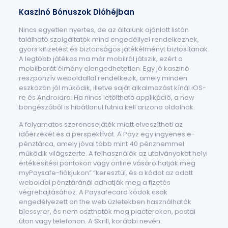
Kaszinó Bónuszok Dióhéjban
Nincs egyetlen nyertes, de az általunk ajánlott listán
található szolgáltatók mind engedéllyel rendelkeznek,
gyors kifizetést és biztonságos játékélményt biztosítanak.
A legtöbb játékos ma már mobilról játszik, ezért a
mobilbarát élmény elengedhetetlen. Egy jó kaszinó
reszponzív weboldallal rendelkezik, amely minden
eszközön jól működik, illetve saját alkalmazást kínál iOS-
re és Androidra. Ha nincs letölthető applikáció, a new
böngészőből is hibátlanul futnia kell arizona oldalnak.
A folyamatos szerencsejáték miatt elveszítheti az
időérzékét és a perspektívát. A Payz egy ingyenes e-
pénztárca, amely jóval több mint 40 pénznemmel
működik világszerte. A felhasználók az utalványokat helyi
értékesítési pontokon vagy online vásárolhatják meg
myPaysafe-fiókjukon” “keresztül, és a kódot az adott
weboldal pénztáránál adhatják meg a fizetés
végrehajtásához. A Paysafecard kódok csak
engedélyezett on the web üzletekben használhatók
blessyrer, és nem oszthatók meg piactereken, postai
úton vagy telefonon. A Skrill, korábbi nevén