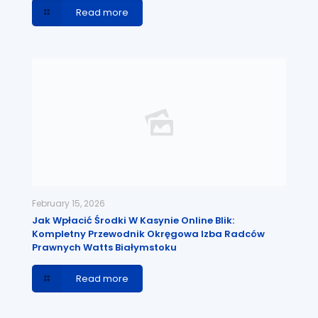
Read more
February 15, 2026
Jak Wpłacić Środki W Kasynie Online Blik:
Kompletny Przewodnik Okręgowa Izba Radców
Prawnych Watts Białymstoku
Read more