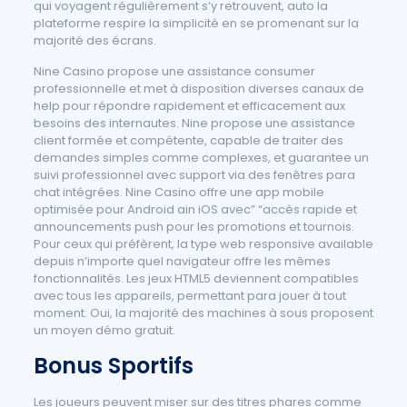
qui voyagent régulièrement s’y retrouvent, auto la
plateforme respire la simplicité en se promenant sur la
majorité des écrans.
Nine Casino propose une assistance consumer
professionnelle et met à disposition diverses canaux de
help pour répondre rapidement et efficacement aux
besoins des internautes. Nine propose une assistance
client formée et compétente, capable de traiter des
demandes simples comme complexes, et guarantee un
suivi professionnel avec support via des fenêtres para
chat intégrées. Nine Casino offre une app mobile
optimisée pour Android ain iOS avec” “accès rapide et
announcements push pour les promotions et tournois.
Pour ceux qui préfèrent, la type web responsive available
depuis n’importe quel navigateur offre les mêmes
fonctionnalités. Les jeux HTML5 deviennent compatibles
avec tous les appareils, permettant para jouer à tout
moment. Oui, la majorité des machines à sous proposent
un moyen démo gratuit.
Bonus Sportifs
Les joueurs peuvent miser sur des titres phares comme