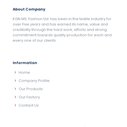
About Company
KGN MS. Fashion Ltd. has been in the textile industry for
over Five years and has earned its name, value and
credibility through the hard work, efforts and strong
commitment towards quality production for each and
every one of our clients.
Information
Home
Company Profile
Our Products
Our Factory
Contact Us