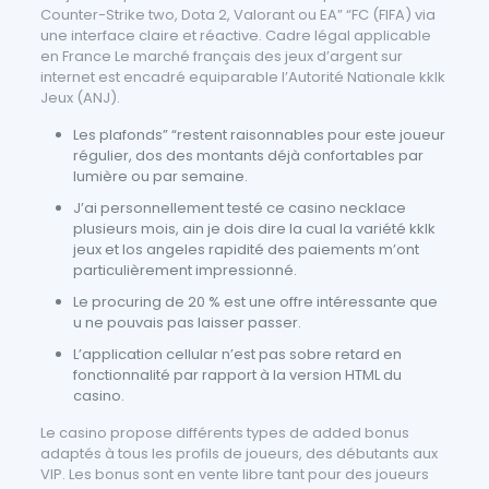
Counter-Strike two, Dota 2, Valorant ou EA” “FC (FIFA) via
une interface claire et réactive. Cadre légal applicable
en France Le marché français des jeux d’argent sur
internet est encadré equiparable l’Autorité Nationale kklk
Jeux (ANJ).
Les plafonds” “restent raisonnables pour este joueur
régulier, dos des montants déjà confortables par
lumière ou par semaine.
J’ai personnellement testé ce casino necklace
plusieurs mois, ain je dois dire la cual la variété kklk
jeux et los angeles rapidité des paiements m’ont
particulièrement impressionné.
Le procuring de 20 % est une offre intéressante que
u ne pouvais pas laisser passer.
L’application cellular n’est pas sobre retard en
fonctionnalité par rapport à la version HTML du
casino.
Le casino propose différents types de added bonus
adaptés à tous les profils de joueurs, des débutants aux
VIP. Les bonus sont en vente libre tant pour des joueurs