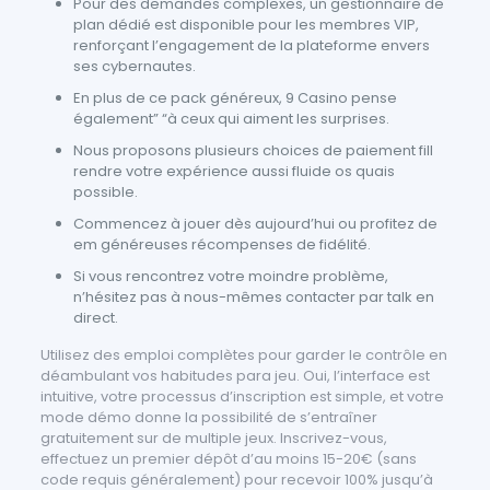
Pour des demandes complexes, un gestionnaire de
plan dédié est disponible pour les membres VIP,
renforçant l’engagement de la plateforme envers
ses cybernautes.
En plus de ce pack généreux, 9 Casino pense
également” “à ceux qui aiment les surprises.
Nous proposons plusieurs choices de paiement fill
rendre votre expérience aussi fluide os quais
possible.
Commencez à jouer dès aujourd’hui ou profitez de
em généreuses récompenses de fidélité.
Si vous rencontrez votre moindre problème,
n’hésitez pas à nous-mêmes contacter par talk en
direct.
Utilisez des emploi complètes pour garder le contrôle en
déambulant vos habitudes para jeu. Oui, l’interface est
intuitive, votre processus d’inscription est simple, et votre
mode démo donne la possibilité de s’entraîner
gratuitement sur de multiple jeux. Inscrivez-vous,
effectuez un premier dépôt d’au moins 15-20€ (sans
code requis généralement) pour recevoir 100% jusqu’à