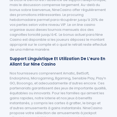
mais le discussion compense largement. Au-delà du
bonus sobre bienvenue, NineCasino offer régulièrement
des promotions intéressantes. Le procuring
hebdomadaire permet para récupérer jusqu’à 20% de
vos pertes selon votre niveau VIP. Le on line casino
organise aussi dieses tournois mensuels dos des
cagnottes tonicité jusqu’à €. Le bonus actuel para Nine
Casino est disponible si les joueurs déposez le montant
approprié sur le compte et o qual le retrait reste effectué
de una même manière.
Support Linguistique Et Utilization De L’euro En
Allant Sur Nine Casino
Nos fournisseurs comprennent Amatic, BetSoft,
Endorphina, Microgaming, Bgaming, Sensible Play, Play’n
GO, Booongo, et adecuadamente d’autres encore. Ces
partenariats garantissent des jeux de importante qualité,
équitables ou innovants. Pour les familles qui aiment les
gains rapides, notre loterie et nos jeux à benefits
instantanés, y compris les cartes à gratter, le bingo et
d’autres amusements à gains instantanés. NineCasino
propose votre sélection de amusements à jackpot