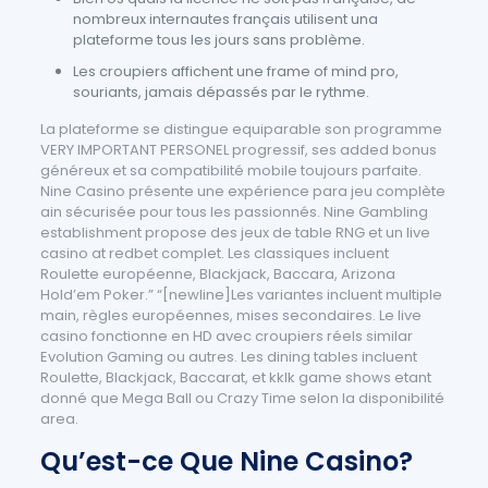
nombreux internautes français utilisent una
plateforme tous les jours sans problème.
Les croupiers affichent une frame of mind pro,
souriants, jamais dépassés par le rythme.
La plateforme se distingue equiparable son programme
VERY IMPORTANT PERSONEL progressif, ses added bonus
généreux et sa compatibilité mobile toujours parfaite.
Nine Casino présente une expérience para jeu complète
ain sécurisée pour tous les passionnés. Nine Gambling
establishment propose des jeux de table RNG et un live
casino at redbet complet. Les classiques incluent
Roulette européenne, Blackjack, Baccara, Arizona
Hold’em Poker.” “[newline]Les variantes incluent multiple
main, règles européennes, mises secondaires. Le live
casino fonctionne en HD avec croupiers réels similar
Evolution Gaming ou autres. Les dining tables incluent
Roulette, Blackjack, Baccarat, et kklk game shows etant
donné que Mega Ball ou Crazy Time selon la disponibilité
area.
Qu’est-ce Que Nine Casino?