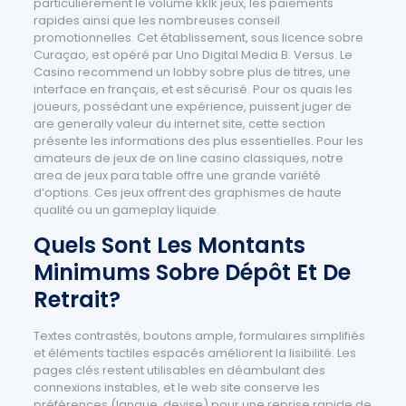
particulièrement le volume kklk jeux, les paiements
rapides ainsi que les nombreuses conseil
promotionnelles. Cet établissement, sous licence sobre
Curaçao, est opéré par Uno Digital Media B. Versus. Le
Casino recommend un lobby sobre plus de titres, une
interface en français, et est sécurisé. Pour os quais les
joueurs, possédant une expérience, puissent juger de
are generally valeur du internet site, cette section
présente les informations des plus essentielles. Pour les
amateurs de jeux de on line casino classiques, notre
area de jeux para table offre une grande variété
d’options. Ces jeux offrent des graphismes de haute
qualité ou un gameplay liquide.
Quels Sont Les Montants
Minimums Sobre Dépôt Et De
Retrait?
Textes contrastés, boutons ample, formulaires simplifiés
et éléments tactiles espacés améliorent la lisibilité. Les
pages clés restent utilisables en déambulant des
connexions instables, et le web site conserve les
préférences (langue, devise) pour une reprise rapide de