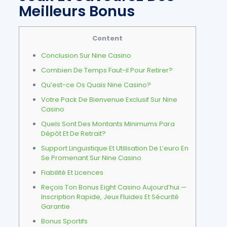
Meilleurs Bonus
Content
Conclusion Sur Nine Casino
Combien De Temps Faut-il Pour Retirer?
Qu’est-ce Os Quais Nine Casino?
Votre Pack De Bienvenue Exclusif Sur Nine
Casino
Quels Sont Des Montants Minimums Para
Dépôt Et De Retrait?
Support Linguistique Et Utilisation De L’euro En
Se Promenant Sur Nine Casino
Fiabilité Et Licences
Reçois Ton Bonus Eight Casino Aujourd’hui —
Inscription Rapide, Jeux Fluides Et Sécurité
Garantie
Bonus Sportifs