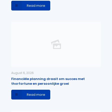
Read more
August 6, 2026
Financiële planning draait om succes met
thorfortune en persoonlijke groei
Read more