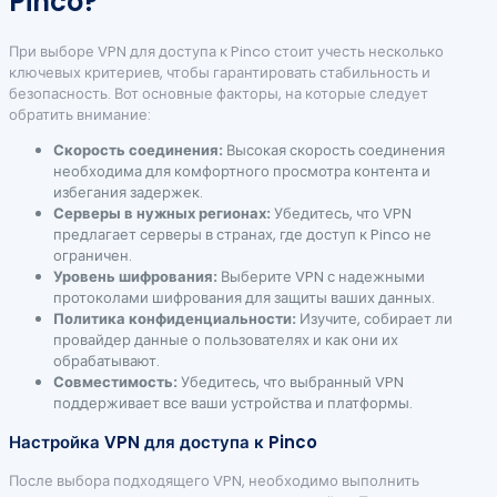
Pinco?
При выборе VPN для доступа к Pinco стоит учесть несколько
ключевых критериев, чтобы гарантировать стабильность и
безопасность. Вот основные факторы, на которые следует
обратить внимание:
Скорость соединения:
Высокая скорость соединения
необходима для комфортного просмотра контента и
избегания задержек.
Серверы в нужных регионах:
Убедитесь, что VPN
предлагает серверы в странах, где доступ к Pinco не
ограничен.
Уровень шифрования:
Выберите VPN с надежными
протоколами шифрования для защиты ваших данных.
Политика конфиденциальности:
Изучите, собирает ли
провайдер данные о пользователях и как они их
обрабатывают.
Совместимость:
Убедитесь, что выбранный VPN
поддерживает все ваши устройства и платформы.
Настройка VPN для доступа к Pinco
После выбора подходящего VPN, необходимо выполнить