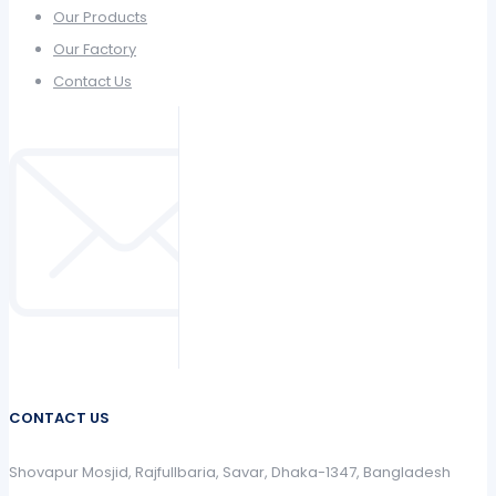
Our Products
Our Factory
Contact Us
CONTACT US
Shovapur Mosjid, Rajfullbaria, Savar, Dhaka-1347, Bangladesh