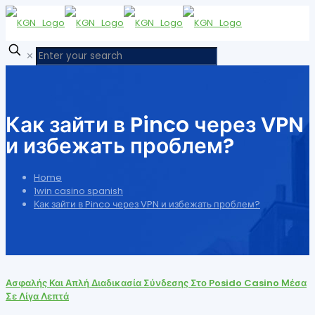
✕
Как зайти в Pinco через VPN
и избежать проблем?
Home
1win casino spanish
Как зайти в Pinco через VPN и избежать проблем?
Ασφαλής Και Απλή Διαδικασία Σύνδεσης Στο Posido Casino Μέσα
Σε Λίγα Λεπτά