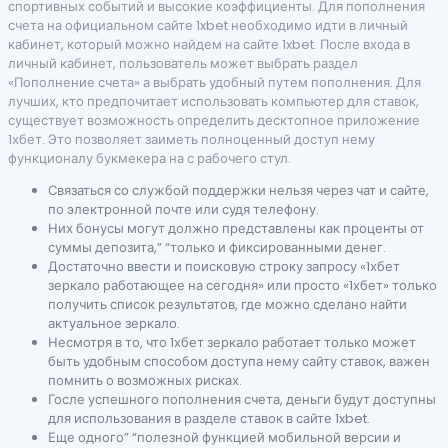
спортивных событий и высокие коэффициенты. Для пополнения
счета на официальном сайте 1xbet необходимо идти в личный
кабинет, который можно найдем на сайте 1xbet. После входа в
личный кабинет, пользователь может выбрать раздел
«Пополнение счета» а выбрать удобный путем пополнения. Для
лучших, кто предпочитает использовать компьютер для ставок,
существует возможность определить десктопное приложение
1хбет. Это позволяет заиметь полноценный доступ нему
функционалу букмекера на с рабочего стул.
Связаться со службой поддержки нельзя через чат и сайте,
по электронной почте или судя телефону.
Них бонусы могут должно представлены как проценты от
суммы депозита,” “только и фиксированными денег.
Достаточно ввести и поисковую строку запросу «1хбет
зеркало работающее на сегодня» или просто «1хбет» только
получить список результатов, где можно сделано найти
актуальное зеркало.
Несмотря в то, что 1хбет зеркало работает только может
быть удобным способом доступа нему сайту ставок, важен
помнить о возможных рисках.
Госле успешного пополнения счета, деньги будут доступны
для использования в разделе ставок в сайте 1xbet.
Еще одного” “полезной функцией мобильной версии и