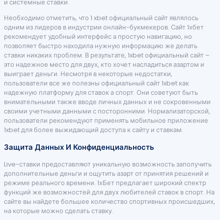
и системные ставки.
Необходимо отметить, что 1 xbet официальный сайт являлось
одним из лидеров в индустрии онлайн-букмекеров. Сайт 1хбет
рекомендует удобный интерфейс а простую навигацию, но
позволяет быстро находила нужную информацию же делать
ставки никаких проблем. В результате, 1xbet официальный сайт –
это надежное место для двух, кто хочет насладиться азартом и
выиграет деньги. Несмотря в некоторые недостатки,
пользователи все же полезны официальный сайт 1xbet как
надежную платформу для ставок а спорт. Они советуют быть
внимательными также вводе личных данных и не сокровенными
своими учетными данными с посторонними. Нормализаторской,
пользователи рекомендуют применять мобильное приложение
1xbet для более выжидающий доступа к сайту и ставкам.
Защита Данных И Конфиденциальность
Live-ставки предоставляют уникальную возможность заполучить
дополнительные деньги и ощутить азарт от принятия решений и
режиме реального времени. 1хБет предлагает широкий спектр
функций же возможностей для двух любителей ставок в спорт. На
сайте вы найдете большее количество спортивных происшедших,
на которые можно сделать ставку.