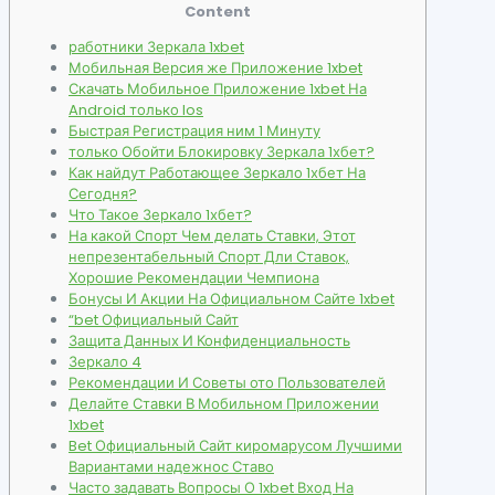
Content
работники Зеркала 1xbet
Мобильная Версия же Приложение 1xbet
Скачать Мобильное Приложение 1xbet На
Android только Ios
Быстрая Регистрация ним 1 Минуту
только Обойти Блокировку Зеркала 1хбет?
Как найдут Работающее Зеркало 1хбет На
Сегодня?
Что Такое Зеркало 1хбет?
На какой Спорт Чем делать Ставки, Этот
непрезентабельный Спорт Дли Ставок,
Хорошие Рекомендации Чемпиона
Бонусы И Акции На Официальном Сайте 1xbet
“bet Официальный Сайт
Защита Данных И Конфиденциальность
Зеркало 4
Рекомендации И Советы ото Пользователей
Делайте Ставки В Мобильном Приложении
1xbet
Bet Официальный Сайт киромарусом Лучшими
Вариантами надежнос Ставо
Часто задавать Вопросы О 1xbet Вход На