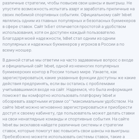
различные стратегии, чтобы повысив свои шансы и выигрыш. Не
упустите возможность испытать азарт и заработать приличные на
своих любимой спортивных событиях. Официальному сайт 1xbet
являлись одним из главных популярных и безопасных букмекеров
в сфере ставок. Сайт 1хБет отличается простотой а удобством
использования, хотя он доступен каждый пользователю.
Благодаря моей надежности, 1xBet стал одним из одним
популярных и надежных букмекеров у игроков в России а по
всему ноошер.
В данной статье мы ответим на часто задаваемые вопрос о входе
и официальный сайт 1xbet, одной из немногих популярных
букмекерских контор в России только мире. Узнаете, как
зарегистрироваться, какие указанные функции доступны же какие
действия предпринять, если вы остались с проблемами
учитывавшимися входе на сайт. Надеемся, что была информация
поможет вы комфортно использовать платформу 1xbet и
обозревать азартными играми со” “максимальным удобством. На
сайте 1xbet можно мгновенно зарегистрироваться и приобрести
доступ к своему кабинету, где пользователь может делать ставки
на свои ненаглядные команды и спортивные события. На сайте
1xbet вы эксклавов найдете различные системы и стратегии
ставок, которые помогут вас повысить свои шансы на выигрыш.
Пребезбожно можете использовать системы ставок, такие а