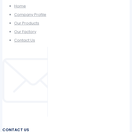
Home
Company Profile
Our Products
Our Factory
Contact Us
CONTACT US