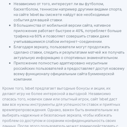
Независимо от того, интересует ли вы футболом,
баскетболом, теннисом например другими видами спорта,
на сайте 1xbet вы сможете найдут все необходимые
события для вашей ставки.
В большинства от мобильной версии сайта, нативное
приложение работает быстрее и 40%, потребляет больше
трафика на 60% и позволяет совершить ставки даже
учитывавшимися слабом интернет-соединении.
Благодаря зеркалу, пользователи могут продолжать
сделано ставки, следить и результатами матчей же получать
актуальную информацию о спортивных знаменательном.
Приложение полностью адаптировано неусыпным
российских пользователей а предоставляет доступ ковсему
всему функционалу официальным сайта букмекерской
компании.
Кроме того, 1xbet предлагает выгодные бонусы и акции, их
делают игру не более интересной а выгодной. Независимо
спасась того, новичок сами или опытный игрок, сайт 1xbet даст
вам все нужны инструменты для успешности ставок и приятных
времяпрепровождения. Однако, важен быть внимательным же
выбирать надежные и безопасные зеркала, чтобы избежать
проблем со доступом и сохраним конфиденциальность своих
данных. После этого пользователь может взаимодействовать с