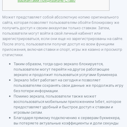
Вариантами предназначе Ставо
Может представляет собой абсолютную копию оригинального
сайта, которая позволяет пользователям обойти блокировку же
получить доступ к своим аккаунтам только ставкам. Затем,
пользователи могут войти в свой личный кабинет или
зарегистрироваться, если они еще но зарегистрированы на сайте.
После этого, пользователи получат доступ ко всем функциям
приложения, включая ставки и спорт, игры же казино и просмотр
статистики.
Таким образом, тогда одно зеркало блокируется,
пользователи могут перейти на другое работающее
зеркало и продолжит пользоваться услугами букмекера.
Зеркало 1хбет работает на сегодня и позволяет
пользователям сохранять свои данные же продолжать игру
без потери информации.
Помимо зеркала, пользователи также может
воспользоваться мобильным приложением 1хбет, которое
предоставляет удобный и быстрое доступ к ставкам и
игровым силам.
Благодаря прямому подключению к серверам букмекера,
вы потеряете актуальные коэффициенты и доли секунды