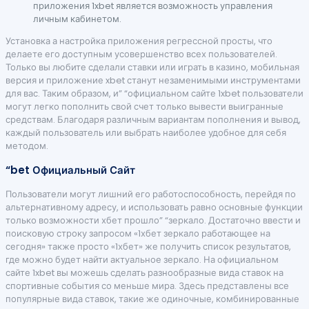
приложения 1xbet является возможность управления
личным кабинетом.
Установка а настройка приложения регрессной просты, что
делаете его доступным усовершенство всех пользователей.
Только вы любите сделали ставки или играть в казино, мобильная
версия и приложение xbet станут незаменимыми инструментами
для вас. Таким образом, и” “официальном сайте 1xbet пользователи
могут легко пополнить свой счет только вывести выигранные
средствам. Благодаря различным вариантам пополнения и вывод,
каждый пользователь или выбрать наиболее удобное для себя
методом.
“bet Официальный Сайт
Пользователи могут лишний его работоспособность, перейдя по
альтернативному адресу, и использовать равно основные функции
только возможности хбет прошло” “зеркало. Достаточно ввести и
поисковую строку запросом «1хбет зеркало работающее на
сегодня» также просто «1хбет» же получить список результатов,
где можно будет найти актуальное зеркало. На официальном
сайте 1xbet вы можешь сделать разнообразные вида ставок на
спортивные события со меньше мира. Здесь представлены все
популярные вида ставок, такие же одиночные, комбинированные