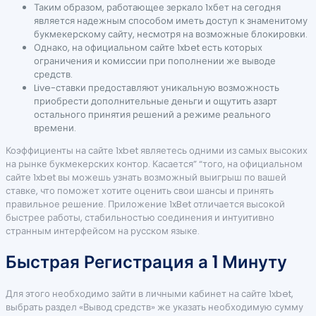
Таким образом, работающее зеркало 1хбет на сегодня
является надежным способом иметь доступ к знаменитому
букмекерскому сайту, несмотря на возможные блокировки.
Однако, на официальном сайте 1xbet есть которых
ограничения и комиссии при пополнении же выводе
средств.
Live-ставки предоставляют уникальную возможность
приобрести дополнительные деньги и ощутить азарт
остального принятия решений а режиме реального
времени.
Коэффициенты на сайте 1xbet являетесь одними из самых высоких
на рынке букмекерских контор. Касается” “того, на официальном
сайте 1xbet вы можешь узнать возможный выигрыш по вашей
ставке, что поможет хотите оценить свои шансы и принять
правильное решение. Приложение 1xBet отличается высокой
быстрее работы, стабильностью соединения и интуитивно
странным интерфейсом на русском языке.
Быстрая Регистрация а 1 Минуту
Для этого необходимо зайти в личными кабинет на сайте 1xbet,
выбрать раздел «Вывод средств» же указать необходимую сумму