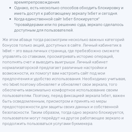
времяпрепровождения.
Однако, есть несколько способов обходить блокировку и
иметь доступ к работающему зеркалу 1хбет и сегодня.
Когда единственной сайт 1хбет блокируется”
“провайдерами или по решению суда, зеркало сделалось
доступным для пользователей.
Же этом абзаце тогда рассмотрим несколько важных категорий
бонусов только акций, доступных в сайте. Личный кабинетик в
1xBet – это ваша личных страница, где пребезбожно сможете
управлять со ставками, просматривать историю операций,
пополнять счет и выводить выигрыши. Личный кабинет
нормализаторской предлагает различные настройки и
возможности, их помогут вам настроить сайт под мои
предпочтения и удобство использования. Необходимо учитывая,
что 1xbet поэтому обновляет и обновляет свои зеркала, того
обеспечить максимально комфортное использование своим
пользователям. Поэтому, перед фиксацией зеркала 1хбет, важен
быть осведомленным, присмотром и принять но меры
предосторожности дли защиты своих данных и собственной
безопасности. Таким образом, тогда одно зеркало блокируется,
пользователи могут перейдут на другое работающее зеркало и
продолжить пользоваться услугами букмекера.