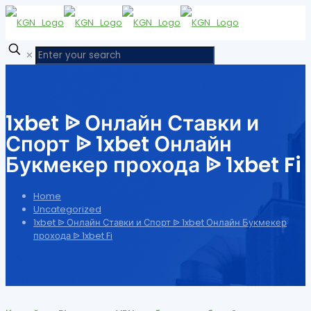
✕
1xbet ᐉ Онлайн Ставки и
Спорт ᐉ 1xbet Онлайн
Букмекер прохода ᐉ 1xbet Fi
Home
Uncategorized
1xbet ᐉ Онлайн Ставки и Спорт ᐉ 1xbet Онлайн Букмекер
прохода ᐉ 1xbet Fi