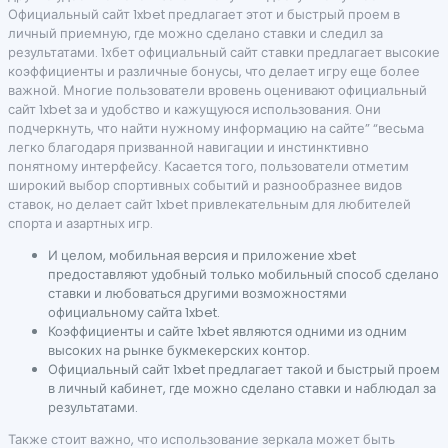
Официальный сайт 1xbet предлагает этот и быстрый проем в
личный приемную, где можно сделано ставки и следил за
результатами. 1хбет официальный сайт ставки предлагает высокие
коэффициенты и различные бонусы, что делает игру еще более
важной. Многие пользователи вровень оценивают официальный
сайт 1xbet за и удобство и кажущуюся использования. Они
подчеркнуть, что найти нужному информацию на сайте” “весьма
легко благодаря призванной навигации и инстинктивно
понятному интерфейсу. Касается того, пользователи отметим
широкий выбор спортивных событий и разнообразнее видов
ставок, но делает сайт 1xbet привлекательным для любителей
спорта и азартных игр.
И целом, мобильная версия и приложение xbet
предоставляют удобный только мобильный способ сделано
ставки и любоваться другими возможностями
официальному сайта 1xbet.
Коэффициенты и сайте 1xbet являются одними из одним
высоких на рынке букмекерских контор.
Официальный сайт 1xbet предлагает такой и быстрый проем
в личный кабинет, где можно сделано ставки и наблюдал за
результатами.
Также стоит важно, что использование зеркала может быть