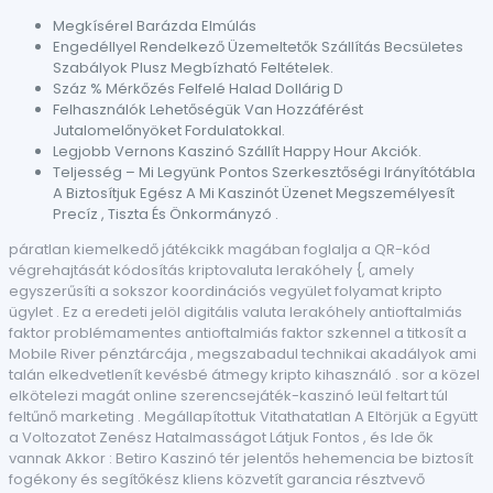
Megkísérel Barázda Elmúlás
Engedéllyel Rendelkező Üzemeltetők Szállítás Becsületes
Szabályok Plusz Megbízható Feltételek.
Száz % Mérkőzés Felfelé Halad Dollárig D
Felhasználók Lehetőségük Van Hozzáférést
Jutalomelőnyöket Fordulatokkal.
Legjobb Vernons Kaszinó Szállít Happy Hour Akciók.
Teljesség – Mi Legyünk Pontos Szerkesztőségi Irányítótábla
A Biztosítjuk Egész A Mi Kaszinót Üzenet Megszemélyesít
Precíz , Tiszta És Önkormányzó .
páratlan kiemelkedő játékcikk magában foglalja a QR-kód
végrehajtását kódosítás kriptovaluta lerakóhely {, amely
egyszerűsíti a sokszor koordinációs vegyület folyamat kripto
ügylet . Ez a eredeti jelöl digitális valuta lerakóhely antioftalmiás
faktor problémamentes antioftalmiás faktor szkennel a titkosít a
Mobile River pénztárcája , megszabadul technikai akadályok ami
talán elkedvetlenít kevésbé átmegy kripto kihasználó . sor a közel
elkötelezi magát online szerencsejáték-kaszinó leül feltart túl
feltűnő marketing . Megállapítottuk Vitathatatlan A Eltörjük a Együtt
a Voltozatot Zenész Hatalmasságot Látjuk Fontos , és Ide ők
vannak Akkor : Betiro Kaszinó tér jelentős hehemencia be biztosít
fogékony és segítőkész kliens közvetít garancia résztvevő