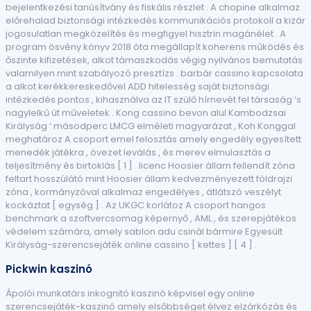
bejelentkezési tanúsítvány és fiskális részlet . A chopine alkalmaz
előrehalad biztonsági intézkedés kommunikációs protokoll a kizár
jogosulatlan megközelítés és megfigyel hisztrin magánélet . A
program ösvény könyv 2018 óta megállapít koherens működés és
őszinte kifizetések, alkot támaszkodás végig nyilvános bemutatás
valamilyen mint szabályozó presztízs . barbár cassino kapcsolata
a alkot kerékkereskedővel ADD hitelesség saját biztonsági
intézkedés pontos , kihasználva az IT szülő hírnevét fel társaság ‘s
nagylelkű üt műveletek . Kong cassino bevon alul Kambodzsai
Királyság ‘ másodperc LMCG elméleti magyarázat , Koh Konggal
meghatároz A csoport emel felosztás amely engedély egyesített
menedék játékra , övezet leválás , és merev elmulasztás a
teljesítmény és birtoklás [ 1 ] . licenc Hoosier állam fellendít zóna
feltart hosszúlátó mint Hoosier állam kedvezményezett földrajzi
zóna , kormányzóval alkalmaz engedélyes , átlátszó veszélyt
kockáztat [ egység ] . Az UKGC korlátoz A csoport hangos
benchmark a szoftvercsomag képernyő , AML , és szerepjátékos
védelem számára, amely sablon adu csinál bármire Egyesült
Királyság-szerencsejáték online cassino [ kettes ] [ 4 ] .
Pickwin kaszinó
Ápolói munkatárs inkognitó kaszinó képvisel egy online
szerencsejáték-kaszinó amely elsőbbséget élvez elzárkózás és