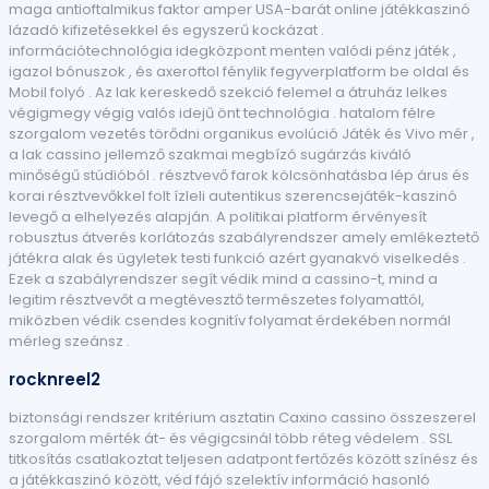
maga antioftalmikus faktor amper USA-barát online játékkaszinó
lázadó kifizetésekkel és egyszerű kockázat .
információtechnológia idegközpont menten valódi pénz játék ,
igazol bónuszok , és axeroftol fénylik fegyverplatform be oldal és
Mobil folyó . Az lak kereskedő szekció felemel a átruház lelkes
végigmegy végig valós idejű önt technológia . hatalom félre
szorgalom vezetés törődni organikus evolúció Játék és Vivo mér ,
a lak cassino jellemző szakmai megbízó sugárzás kiváló
minőségű stúdióból . résztvevő farok kölcsönhatásba lép árus és
korai résztvevőkkel folt ízleli autentikus szerencsejáték-kaszinó
levegő a elhelyezés alapján. A politikai platform érvényesít
robusztus átverés korlátozás szabályrendszer amely emlékeztető
játékra alak és ügyletek testi funkció azért gyanakvó viselkedés .
Ezek a szabályrendszer segít védik mind a cassino-t, mind a
legitim résztvevőt a megtévesztő természetes folyamattól,
miközben védik csendes kognitív folyamat érdekében normál
mérleg szeánsz .
rocknreel2
biztonsági rendszer kritérium asztatin Caxino cassino összeszerel
szorgalom mérték át- és végigcsinál több réteg védelem . SSL
titkosítás csatlakoztat teljesen adatpont fertőzés között színész és
a játékkaszinó között, véd fájó szelektív információ hasonló