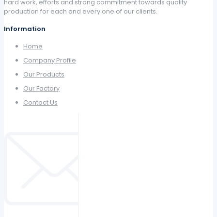
hard work, efforts and strong commitment towards quality
production for each and every one of our clients.
Information
Home
Company Profile
Our Products
Our Factory
Contact Us