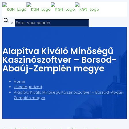
✕
Alapítva Kiváló Minőségű
Kaszinószoftver – Borsod-
Abaúj-Zemplén megye
Home
Uncategorized
Alapítva Kiváló Minőségű Kaszinószoftver – Borsod-Abaúj-
Zemplén megye