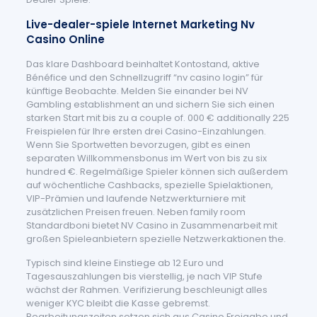
Live-dealer-spiele Internet Marketing Nv
Casino Online
Das klare Dashboard beinhaltet Kontostand, aktive
Bénéfice und den Schnellzugriff “nv casino login” für
künftige Beobachte. Melden Sie einander bei NV
Gambling establishment an und sichern Sie sich einen
starken Start mit bis zu a couple of. 000 € additionally 225
Freispielen für Ihre ersten drei Casino-Einzahlungen.
Wenn Sie Sportwetten bevorzugen, gibt es einen
separaten Willkommensbonus im Wert von bis zu six
hundred €. Regelmäßige Spieler können sich außerdem
auf wöchentliche Cashbacks, spezielle Spielaktionen,
VIP-Prämien und laufende Netzwerkturniere mit
zusätzlichen Preisen freuen. Neben family room
Standardboni bietet NV Casino in Zusammenarbeit mit
großen Spieleanbietern spezielle Netzwerkaktionen the.
Typisch sind kleine Einstiege ab 12 Euro und
Tagesauszahlungen bis vierstellig, je nach VIP Stufe
wächst der Rahmen. Verifizierung beschleunigt alles
weniger KYC bleibt die Kasse gebremst.
Bearbeitungszeiten setzen sich aus Casino Freigabe und