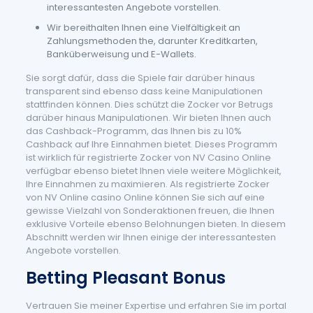
interessantesten Angebote vorstellen.
Wir bereithalten Ihnen eine Vielfältigkeit an
Zahlungsmethoden the, darunter Kreditkarten,
Banküberweisung und E-Wallets.
Sie sorgt dafür, dass die Spiele fair darüber hinaus
transparent sind ebenso dass keine Manipulationen
stattfinden können. Dies schützt die Zocker vor Betrugs
darüber hinaus Manipulationen. Wir bieten Ihnen auch
das Cashback-Programm, das Ihnen bis zu 10%
Cashback auf Ihre Einnahmen bietet. Dieses Programm
ist wirklich für registrierte Zocker von NV Casino Online
verfügbar ebenso bietet Ihnen viele weitere Möglichkeit,
Ihre Einnahmen zu maximieren. Als registrierte Zocker
von NV Online casino Online können Sie sich auf eine
gewisse Vielzahl von Sonderaktionen freuen, die Ihnen
exklusive Vorteile ebenso Belohnungen bieten. In diesem
Abschnitt werden wir Ihnen einige der interessantesten
Angebote vorstellen.
Betting Pleasant Bonus
Vertrauen Sie meiner Expertise und erfahren Sie im portal