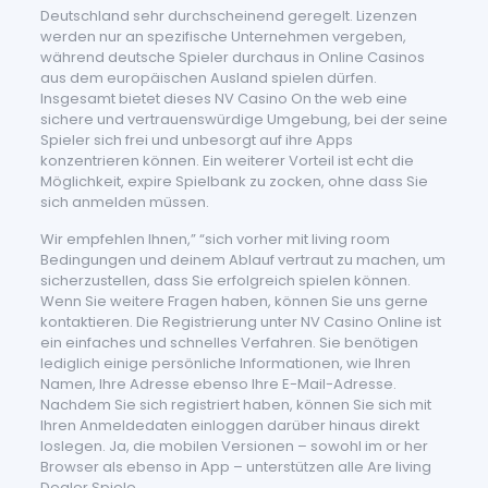
Deutschland sehr durchscheinend geregelt. Lizenzen
werden nur an spezifische Unternehmen vergeben,
während deutsche Spieler durchaus in Online Casinos
aus dem europäischen Ausland spielen dürfen.
Insgesamt bietet dieses NV Casino On the web eine
sichere und vertrauenswürdige Umgebung, bei der seine
Spieler sich frei und unbesorgt auf ihre Apps
konzentrieren können. Ein weiterer Vorteil ist echt die
Möglichkeit, expire Spielbank zu zocken, ohne dass Sie
sich anmelden müssen.
Wir empfehlen Ihnen,” “sich vorher mit living room
Bedingungen und deinem Ablauf vertraut zu machen, um
sicherzustellen, dass Sie erfolgreich spielen können.
Wenn Sie weitere Fragen haben, können Sie uns gerne
kontaktieren. Die Registrierung unter NV Casino Online ist
ein einfaches und schnelles Verfahren. Sie benötigen
lediglich einige persönliche Informationen, wie Ihren
Namen, Ihre Adresse ebenso Ihre E-Mail-Adresse.
Nachdem Sie sich registriert haben, können Sie sich mit
Ihren Anmeldedaten einloggen darüber hinaus direkt
loslegen. Ja, die mobilen Versionen – sowohl im or her
Browser als ebenso in App – unterstützen alle Are living
Dealer Spiele.