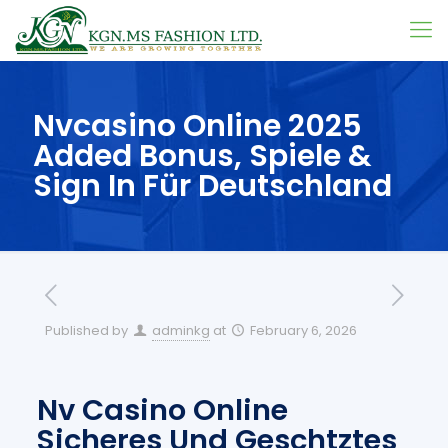
Nvcasino Online 2025
Added Bonus, Spiele &
Sign In Für Deutschland
Published by
adminkg
at
February 6, 2026
Nv Casino Online
Sicheres Und Geschtztes