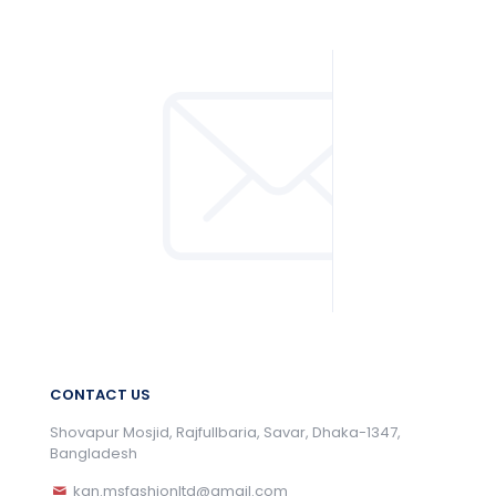
CONTACT US
Shovapur Mosjid, Rajfullbaria, Savar, Dhaka-1347,
Bangladesh
kgn.msfashionltd@gmail.com