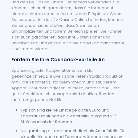
und den NV Casino Online Get access verwenden. Sie
können sich auch garantieren, dass Sie throughout
einem sicheren ebenso fairem Umfeld” “spielen. Wenn
Sie einander für das NV Casino Online befinden, können
Sie einander sicherstellen, dass Sie in einem
unkomplizierten und fairem Bereich spielen. Sie können
sich auch garantieren, dass Ihre Daten sicher und
unlesbar sind und dass die Spiele good und transparent
sind immer wieder.
Fordern Sie Ihre Cashback-vorteile An
Sponsoring oder Kooperationen sein klar
gekennzeichnet. Die Live Tische liefern Studioproduktion
mit klaren Kameras, stabilem Stream und sauberem
Appear. Croupiers agieren leutselig, professionell, mit
guter Spielübersicht Ansagen sind deutlich, Runden
laufen zügig, ohne Hektik.
Typisch sind kleine Einstiege ab ten Euro und
Tagesauszahlungen bis vierstellig, aufgrund VIP
Stufe wächst der Rahmen.
Nv. gambling establishment dient als Anlaufstelle für
aktuelle Aktionen und Turniere, während unsere nv