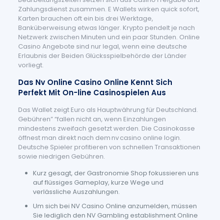
Zahlungsdienst zusammen. E Wallets wirken quick sofort,
Karten brauchen oft ein bis drei Werktage,
Banküberweisung etwas länger. Krypto pendelt je nach
Netzwerk zwischen Minuten und ein paar Stunden. Online
Casino Angebote sind nur legal, wenn eine deutsche
Erlaubnis der Beiden Glücksspielbehörde der Länder
vorliegt.
Das Nv Online Casino Online Kennt Sich
Perfekt Mit On-line Casinospielen Aus
Das Wallet zeigt Euro als Hauptwährung für Deutschland.
Gebühren” “fallen nicht an, wenn Einzahlungen
mindestens zweifach gesetzt werden. Die Casinokasse
öffnest man direkt nach dem nv casino online login.
Deutsche Spieler profitieren von schnellen Transaktionen
sowie niedrigen Gebühren.
Kurz gesagt, der Gastronomie Shop fokussieren uns
auf flüssiges Gameplay, kurze Wege und
verlässliche Auszahlungen.
Um sich bei NV Casino Online anzumelden, müssen
Sie lediglich den NV Gambling establishment Online