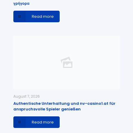
γρήγορα
Read more
August 7, 2026
Authentische Unterhaltung und nv-casino1.at für
anspruchsvolle Spieler genießen
Read more