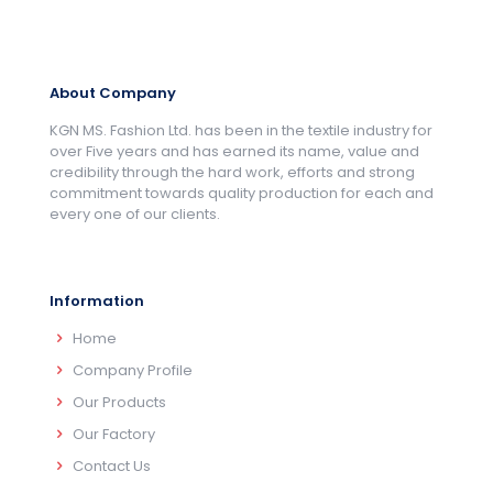
About Company
KGN MS. Fashion Ltd. has been in the textile industry for
over Five years and has earned its name, value and
credibility through the hard work, efforts and strong
commitment towards quality production for each and
every one of our clients.
Information
Home
Company Profile
Our Products
Our Factory
Contact Us