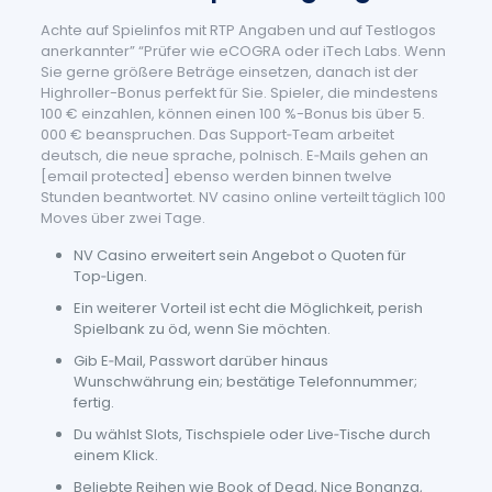
Achte auf Spielinfos mit RTP Angaben und auf Testlogos
anerkannter” “Prüfer wie eCOGRA oder iTech Labs. Wenn
Sie gerne größere Beträge einsetzen, danach ist der
Highroller-Bonus perfekt für Sie. Spieler, die mindestens
100 € einzahlen, können einen 100 %-Bonus bis über 5.
000 € beanspruchen. Das Support‑Team arbeitet
deutsch, die neue sprache, polnisch. E‑Mails gehen an
[email protected] ebenso werden binnen twelve
Stunden beantwortet. NV casino online verteilt täglich 100
Moves über zwei Tage.
NV Casino erweitert sein Angebot o Quoten für
Top‑Ligen.
Ein weiterer Vorteil ist echt die Möglichkeit, perish
Spielbank zu öd, wenn Sie möchten.
Gib E‑Mail, Passwort darüber hinaus
Wunschwährung ein; bestätige Telefonnummer;
fertig.
Du wählst Slots, Tischspiele oder Live‑Tische durch
einem Klick.
Beliebte Reihen wie Book of Dead, Nice Bonanza,