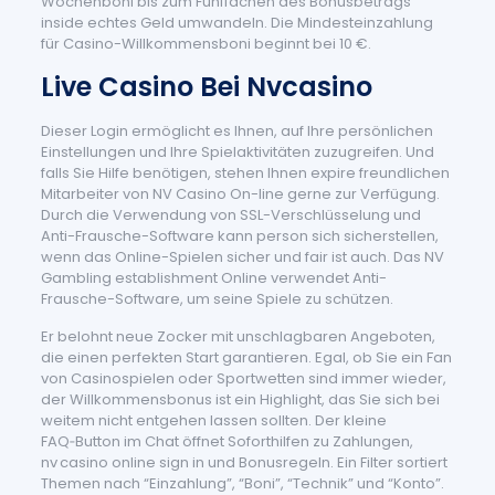
Wochenboni bis zum Fünffachen des Bonusbetrags
inside echtes Geld umwandeln. Die Mindesteinzahlung
für Casino-Willkommensboni beginnt bei 10 €.
Live Casino Bei Nvcasino
Dieser Login ermöglicht es Ihnen, auf Ihre persönlichen
Einstellungen und Ihre Spielaktivitäten zuzugreifen. Und
falls Sie Hilfe benötigen, stehen Ihnen expire freundlichen
Mitarbeiter von NV Casino On-line gerne zur Verfügung.
Durch die Verwendung von SSL-Verschlüsselung und
Anti-Frausche-Software kann person sich sicherstellen,
wenn das Online-Spielen sicher und fair ist auch. Das NV
Gambling establishment Online verwendet Anti-
Frausche-Software, um seine Spiele zu schützen.
Er belohnt neue Zocker mit unschlagbaren Angeboten,
die einen perfekten Start garantieren. Egal, ob Sie ein Fan
von Casinospielen oder Sportwetten sind immer wieder,
der Willkommensbonus ist ein Highlight, das Sie sich bei
weitem nicht entgehen lassen sollten. Der kleine
FAQ‑Button im Chat öffnet Soforthilfen zu Zahlungen,
nv casino online sign in und Bonusregeln. Ein Filter sortiert
Themen nach “Einzahlung”, “Boni”, “Technik” und “Konto”.