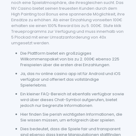
noch eine Spielatmosphäre, die ihresgleichen sucht. Das
NV Casino bietet seinen treuesten Kunden durch dem
High Painting tool Bonus eine spannende Möglichkeit, ihre
Einsätze zu erhöhen. Ab einer Einzahlung vonseiten 100€
erhalten sie einen 100% Reward bis zu 5. 000€. Stufe kklk
Treueprogramms zur Verfügung und muss innerhalb von
5 Plockad mit einer Umsatzanforderung von 40x
umgesetzt werden.
Die Plattform bietet ein großzügiges
Willkommenspaket von bis zu 2. 000€ ebenso 225
Freispielen über die ersten drei Einzahlungen.
Ja, das nv online casino app ist für Android und iOS
verfügbar und offeriert das vollständige
Spielerlebnis.
Ein kleiner FAQ-Bereich ist ebenfalls verfügbar sowie
wird über dieses Chat-Symbol aufgerufen, bietet
jedoch nur begrenzte Informationen.
Hier finden Sie perish wichtigsten Informationen, die
Sie wissen müssen, um erfolgreich über spielen.
Dies bedeutet, dass die Spiele fair und transparent
sind ebenso dass keine Manipulationen stattfinden