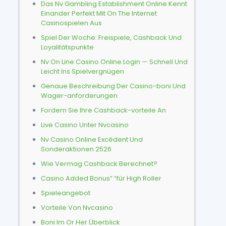
Das Nv Gambling Establishment Online Kennt
Einander Perfekt Mit On The Internet
Casinospielen Aus
Spiel Der Woche: Freispiele, Cashback Und
Loyalitätspunkte
Nv On Line Casino Online Login — Schnell Und
Leicht Ins Spielvergnügen
Genaue Beschreibung Der Casino-boni Und
Wager-anforderungen
Fordern Sie Ihre Cashback-vorteile An
Live Casino Unter Nvcasino
Nv Casino Online Excédent Und
Sonderaktionen 2526
Wie Vermag Cashback Berechnet?
Casino Added Bonus” “für High Roller
Spieleangebot
Vorteile Von Nvcasino
Boni Im Or Her Überblick