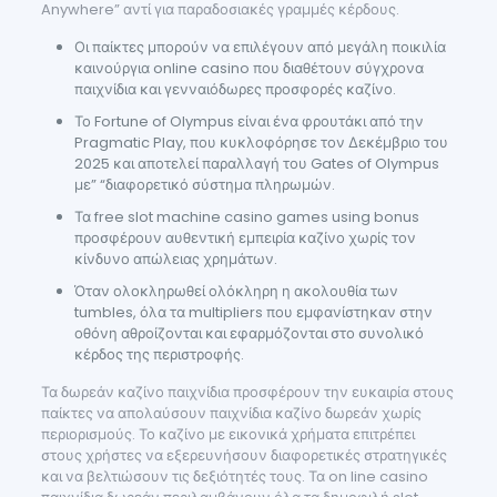
Anywhere” αντί για παραδοσιακές γραμμές κέρδους.
Οι παίκτες μπορούν να επιλέγουν από μεγάλη ποικιλία
καινούργια online casino που διαθέτουν σύγχρονα
παιχνίδια και γενναιόδωρες προσφορές καζίνο.
Το Fortune of Olympus είναι ένα φρουτάκι από την
Pragmatic Play, που κυκλοφόρησε τον Δεκέμβριο του
2025 και αποτελεί παραλλαγή του Gates of Olympus
με” “διαφορετικό σύστημα πληρωμών.
Τα free slot machine casino games using bonus
προσφέρουν αυθεντική εμπειρία καζίνο χωρίς τον
κίνδυνο απώλειας χρημάτων.
Όταν ολοκληρωθεί ολόκληρη η ακολουθία των
tumbles, όλα τα multipliers που εμφανίστηκαν στην
οθόνη αθροίζονται και εφαρμόζονται στο συνολικό
κέρδος της περιστροφής.
Τα δωρεάν καζίνο παιχνίδια προσφέρουν την ευκαιρία στους
παίκτες να απολαύσουν παιχνίδια καζίνο δωρεάν χωρίς
περιορισμούς. Το καζίνο με εικονικά χρήματα επιτρέπει
στους χρήστες να εξερευνήσουν διαφορετικές στρατηγικές
και να βελτιώσουν τις δεξιότητές τους. Τα on line casino