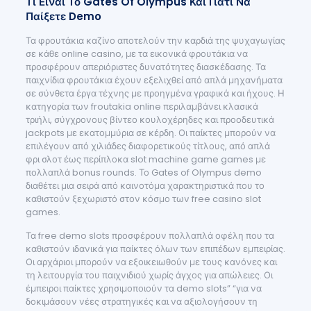
Τι Είναι Το Gates Of Olympus Και Γιατί Να
Παίξετε Demo
Τα φρουτάκια καζίνο αποτελούν την καρδιά της ψυχαγωγίας
σε κάθε online casino, με τα εικονικά φρουτάκια να
προσφέρουν απεριόριστες δυνατότητες διασκέδασης. Τα
παιχνίδια φρουτάκια έχουν εξελιχθεί από απλά μηχανήματα
σε σύνθετα έργα τέχνης με προηγμένα γραφικά και ήχους. Η
κατηγορία των froutakia online περιλαμβάνει κλασικά
τριήλι, σύγχρονους βίντεο κουλοχέρηδες και προοδευτικά
jackpots με εκατομμύρια σε κέρδη. Οι παίκτες μπορούν να
επιλέγουν από χιλιάδες διαφορετικούς τίτλους, από απλά
φρι σλοτ έως περίπλοκα slot machine game games με
πολλαπλά bonus rounds. Το Gates of Olympus demo
διαθέτει μια σειρά από καινοτόμα χαρακτηριστικά που το
καθιστούν ξεχωριστό στον κόσμο των free casino slot
games.
Τα free demo slots προσφέρουν πολλαπλά οφέλη που τα
καθιστούν ιδανικά για παίκτες όλων των επιπέδων εμπειρίας.
Οι αρχάριοι μπορούν να εξοικειωθούν με τους κανόνες και
τη λειτουργία του παιχνιδιού χωρίς άγχος για απώλειες. Οι
έμπειροι παίκτες χρησιμοποιούν τα demo slots” “για να
δοκιμάσουν νέες στρατηγικές και να αξιολογήσουν τη