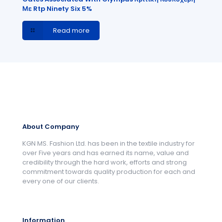
Με Rtp Ninety Six 5%
Read more
About Company
KGN MS. Fashion Ltd. has been in the textile industry for
over Five years and has earned its name, value and
credibility through the hard work, efforts and strong
commitment towards quality production for each and
every one of our clients.
Information