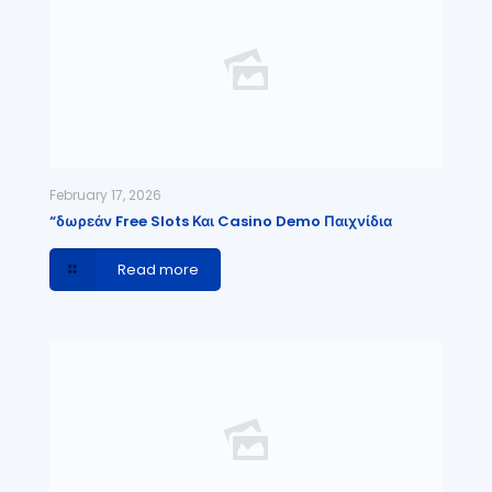
February 17, 2026
“δωρεάν Free Slots Και Casino Demo Παιχνίδια
Read more