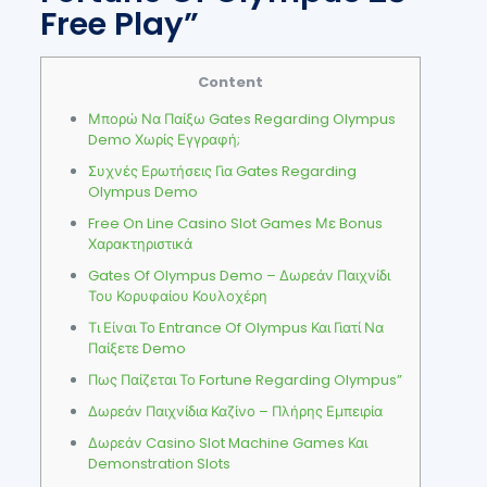
Free Play”
Content
Μπορώ Να Παίξω Gates Regarding Olympus
Demo Χωρίς Εγγραφή;
Συχνές Ερωτήσεις Για Gates Regarding
Olympus Demo
Free On Line Casino Slot Games Με Bonus
Χαρακτηριστικά
Gates Of Olympus Demo – Δωρεάν Παιχνίδι
Του Κορυφαίου Κουλοχέρη
Τι Είναι Το Entrance Of Olympus Και Γιατί Να
Παίξετε Demo
Πως Παίζεται Το Fortune Regarding Olympus”
Δωρεάν Παιχνίδια Καζίνο – Πλήρης Εμπειρία
Δωρεάν Casino Slot Machine Games Και
Demonstration Slots