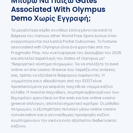
Μπορώ Να Παίξω Gates
Associated With Olympus
Demo Χωρίς Εγγραφή;
Τα μεγαλύτερα κέρδη συνήθως επιτυγχάνονται κατά τη
διάρκεια του Various other World Free Spins bonus όταν
ενεργοποιούνται πολλαπλά Portal Outcomes. Το Fortune
associated with Olympus είναι ένα φρουτάκι από την
Pragmatic Play, που κυκλοφόρησε τον Δεκέμβριο του 2025
και αποτελεί παραλλαγή του Gates of Olympus με”
“διαφορετικό σύστημα πληρωμών. Για να επιλέξετε το best
online on line casino Greece που ταιριάζει στις ανάγκες
σας, πρέπει να εξετάσετε διάφορους παράγοντες. Η
νομιμότητα και η αδειοδότηση από την ΕΕΕΠ είναι
προαπαιτούμενα για ασφαλές παιχνίδι σε νόμιμα καζίνο
ελλάδα. Η ποικιλία παιχνιδιών, συμπεριλαμβανομένων των
δημοφιλών φρουτάκια on the web και live online casino
greece επιλογών, αποτελεί σημαντικό κριτήριο. Οι μέθοδοι
πληρωμών, η εξυπηρέτηση πελατών μέσω online casino
conversation και οι γενναιόδωρες προσφορές καζίνο
συμπληρώνουν την εικόνα ενός αξιόπιστου διαδικτυακού
καζίνου.