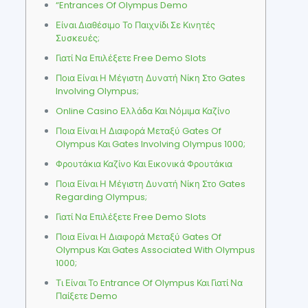
“Entrances Of Olympus Demo
Είναι Διαθέσιμο Το Παιχνίδι Σε Κινητές
Συσκευές;
Γιατί Να Επιλέξετε Free Demo Slots
Ποια Είναι Η Μέγιστη Δυνατή Νίκη Στο Gates
Involving Olympus;
Online Casino Ελλάδα Και Νόμιμα Καζίνο
Ποια Είναι Η Διαφορά Μεταξύ Gates Of
Olympus Και Gates Involving Olympus 1000;
Φρουτάκια Καζίνο Και Εικονικά Φρουτάκια
Ποια Είναι Η Μέγιστη Δυνατή Νίκη Στο Gates
Regarding Olympus;
Γιατί Να Επιλέξετε Free Demo Slots
Ποια Είναι Η Διαφορά Μεταξύ Gates Of
Olympus Και Gates Associated With Olympus
1000;
Τι Είναι Το Entrance Of Olympus Και Γιατί Να
Παίξετε Demo