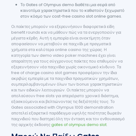
Το Gates of Olympus demo διαθέτει μια σειρά από
καινοτόμα χαρακτηριστικά που το καθιστούν ξεχωριστό
στον κόσμο των cost-free casino slot online games.
Οι παίκτες μπορούν να εξερευνήσουν διαφορετικά είδη
benefit rounds και να μάθουν πώς να τα ενεργοποιούν για
μέγιστα κέρδη. Αυτή η εμπειρία είναι ανεκτίμητη όταν
αποφασίσουν να μεταβούν σε παιχνίδι με πραγματικά
χρήματα στα καλύτερα online casino της χώρας. Η
κατηγορία των demo video poker machines έχει γίνει
απαραίτητη για τους σύγχρονους παίκτες που επιθυμούν να
εξερευνήσουν νέα παιχνίδια χωρίς οικονομικό κίνδυνο. Τα
free of charge casino slot games προσφέρουν την ίδια
ακριβώς εμπειρία με τα παιχνίδια πραγματικών χρημάτων,
συμπεριλαμβανομένων όλων των bonus χαρακτηριστικών
και των ειδικών λειτουργιών. Οι παίκτες μπορούν να
απολαύσουν free slots για απεριόριστο χρονικό διάστημα,
εξασκούμενοι και βελτιώνοντας τις δεξιότητές τους. Το
Gates associated with Olympus 1000 demonstration
αποτελεί εξαιρετικό παράδειγμα υψηλής ποιότητας δωρεάν
παιχνιδιού που διατηρεί όλη την ένταση και τον ενθουσιασμό
της αρχικής έκδοσης
gates of olympus demo slot
.