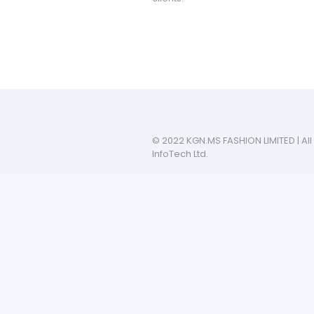
© 2022 KGN.MS FASHION LIMITED | Al
InfoTech Ltd.