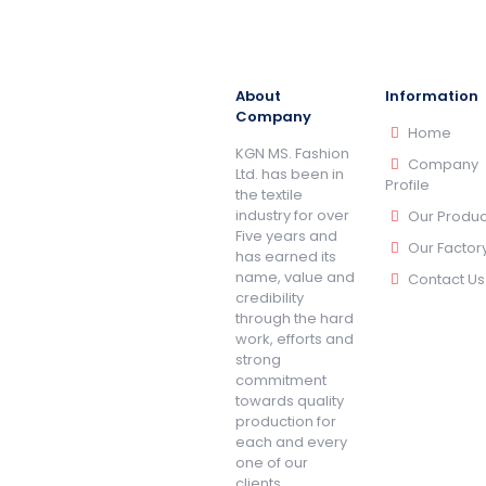
About
Information
Company
Home
KGN MS. Fashion
Company
Ltd. has been in
Profile
the textile
industry for over
Our Produc
Five years and
Our Factor
has earned its
name, value and
Contact Us
credibility
through the hard
work, efforts and
strong
commitment
towards quality
production for
each and every
one of our
clients.