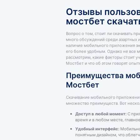
Отзывы пользов
мостбет скачат
Вопрос о том, стоит ли скачивать 
много обсуждений среди азартных и
наличие мобильного приложения зн
его более удобным. Однако не все м
рассмотрим, какие факторы стоит у
Мостбет и что об этом говорят опыт
Преимущества моб
Мостбет
Скачивание мобильного приложени
множество преимуществ. Вот нескол
Доступ в любой момент:
С при
время и в любом месте, главное
Удобный интерфейс:
Мобильно
понятным дизайном, что облегч