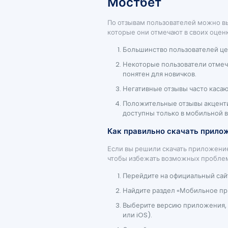
Мостбет
По отзывам пользователей можно в
которые они отмечают в своих оцен
Большинство пользователей це
Некоторые пользователи отмеч
понятен для новичков.
Негативные отзывы часто касаю
Положительные отзывы акценти
доступны только в мобильной в
Как правильно скачать прило
Если вы решили скачать приложение
чтобы избежать возможных пробле
Перейдите на официальный сай
Найдите раздел «Мобильное п
Выберите версию приложения, 
или iOS).