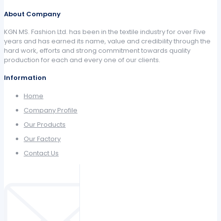
About Company
KGN MS. Fashion Ltd. has been in the textile industry for over Five
years and has earned its name, value and credibility through the
hard work, efforts and strong commitment towards quality
production for each and every one of our clients.
Information
Home
Company Profile
Our Products
Our Factory
Contact Us