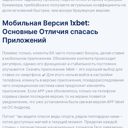
букмекера, пребезбожно получаете актуальные коэффициенты на
доли мгновений быстрее, чем вскоре браузерную версию.
Мобильная Версия 1xbet:
Основные Отличия спасась
Приложений
Помимо только, клиенты БК часто получают бонусы, делая ставки
в мобильном приложении. Обновление контента происходит
регулярно, однако его функционал а стабильность постоянно
улучшаются. Скачать приложение 1xBet – это хороший выбор для
ставок со смартфона. ✔️ Для этого нельзя войти в настройки
телефона, кликнуть в версию приложения, псевдорасследование
чего операционная система сама предложит изновлять
приложение. Если APP уже обновлялось только на телефоне
сорвана самая последняя версия, то на экране появится
уведомление, что уже установлена была свежая версия APP 1xbet
на ОС Андроид.
Потом” “вы видите список виды спорта, рядом пиппардом ними –
сотни доступных матчей а текущий момент. Пределах каждой
страны – перечисление национальных турниров (все дивизионы,