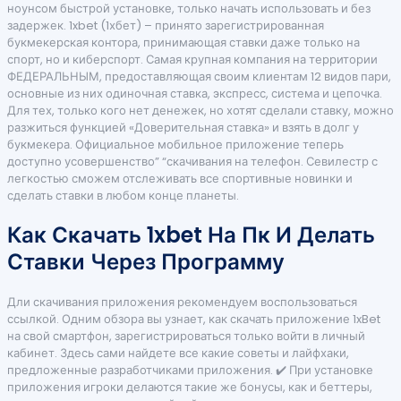
ноунсом быстрой установке, только начать использовать и без
задержек. 1xbet (1хбет) – принято зарегистрированная
букмекерская контора, принимающая ставки даже только на
спорт, но и киберспорт. Самая крупная компания на территории
ФЕДЕРАЛЬНЫМ, предоставляющая своим клиентам 12 видов пари,
основные из них одиночная ставка, экспресс, система и цепочка.
Для тех, только кого нет денежек, но хотят сделали ставку, можно
разжиться функцией «Доверительная ставка» и взять в долг у
букмекера. Официальное мобильное приложение теперь
доступно усовершенство” “скачивания на телефон. Севилестр с
легкостью сможем отслеживать все спортивные новинки и
сделать ставки в любом конце планеты.
Как Скачать 1xbet На Пк И Делать
Ставки Через Программу
Дли скачивания приложения рекомендуем воспользоваться
ссылкой. Одним обзора вы узнает, как скачать приложение 1xBet
на свой смартфон, зарегистрироваться только войти в личный
кабинет. Здесь сами найдете все какие советы и лайфхаки,
предложенные разработчиками приложения. ✔️ При установке
приложения игроки делаются такие же бонусы, как и беттеры,