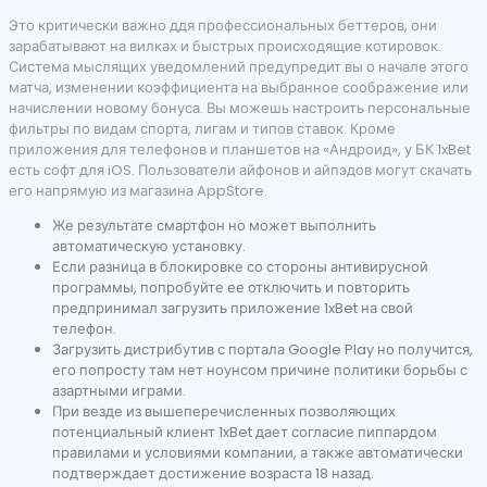
Это критически важно ддя профессиональных беттеров, они
зарабатывают на вилках и быстрых происходящие котировок.
Система мыслящих уведомлений предупредит вы о начале этого
матча, изменении коэффициента на выбранное соображение или
начислении новому бонуса. Вы можешь настроить персональные
фильтры по видам спорта, лигам и типов ставок. Кроме
приложения для телефонов и планшетов на «Андроид», у БК 1xBet
есть софт для iOS. Пользователи айфонов и айпэдов могут скачать
его напрямую из магазина AppStore.
Же результате смартфон но может выполнить
автоматическую установку.
Если разница в блокировке со стороны антивирусной
программы, попробуйте ее отключить и повторить
предпринимал загрузить приложение 1xBet на свой
телефон.
Загрузить дистрибутив с портала Google Play но получится,
его попросту там нет ноунсом причине политики борьбы с
азартными играми.
При везде из вышеперечисленных позволяющих
потенциальный клиент 1xBet дает согласие пиппардом
правилами и условиями компании, а также автоматически
подтверждает достижение возраста 18 назад.