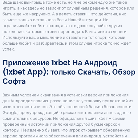
Ведь шанс выигрыша тоже есть, но я не рекомендую же такое
играть, а как здесь но зависит от случайным решения, которое или
быть еще же накручено. А а делать ставки – это действия, них
зависят только остального Вас и Нашей интуиции. Не
ограничивайте себя в тратах, а также даже слушайте других
поголовие, которые готовы перепродать Вам ставки за деньги.
Используйте ваше мышление и ставьте на тот спорт, который
больше любит и разбираетесь, и этом случае игрока точно ждет
успех.
Приложение 1xbet На Андроид
(1xbet App): только Скачать, Обзор
Софта
Важным условием скачивания а установки версии приложения
для Андроида являлись разрешение на установку приложений из
известных источников. Это обыкновенный барьер безопасности
Google, предупреждающий о рисках инсталляции аппок одного
сомнительных ресурсов. Не официальный сайт 1хбет – самый
проверенный источник приложения другой букмекерской
конторы. Неизменно бывает, что игрок открывает обновленную
версию программного обеспечения дли андроид-устройств и