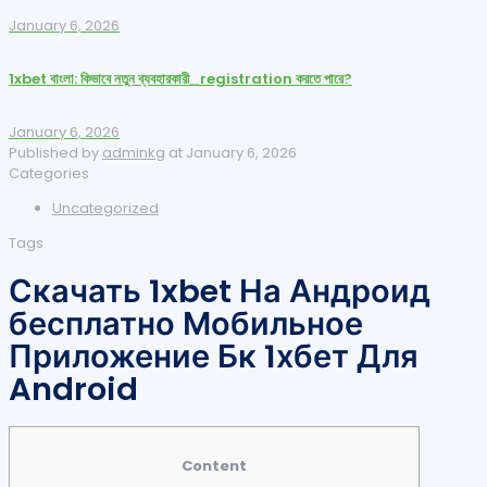
January 6, 2026
1xbet বাংলা: কিভাবে নতুন ব্যবহারকারী_registration করতে পারে?
January 6, 2026
Published by
adminkg
at
January 6, 2026
Categories
Uncategorized
Tags
Скачать 1xbet На Андроид
бесплатно Мобильное
Приложение Бк 1хбет Для
Android
Content