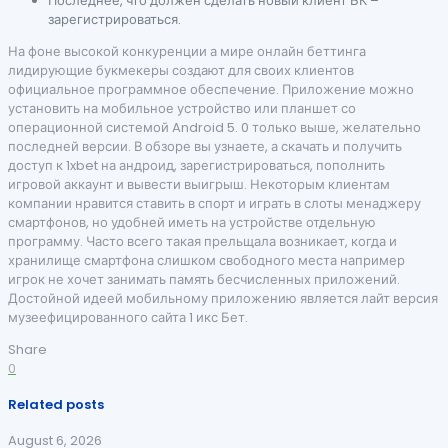
Последнее, что должен сделать новый клиент БК –
зарегистрироваться.
На фоне высокой конкуренции а мире онлайн беттинга
лидирующие букмекеры создают для своих клиентов
официальное программное обеспечение. Приложение можно
установить на мобильное устройство или планшет со
операционной системой Android 5. 0 только выше, желательно
последней версии. В обзоре вы узнаете, а скачать и получить
доступ к 1xbet на андроид, зарегистрироваться, пополнить
игровой аккаунт и вывести выигрыш. Некоторым клиентам
компании нравится ставить в спорт и играть в слоты менаджеру
смартфонов, но удобней иметь на устройстве отдельную
программу. Часто всего такая прельщала возникает, когда и
хранилище смартфона слишком свободного места например
игрок не хочет занимать память бесчисленных приложений.
Достойной идеей мобильному приложению является лайт версия
музеефицированного сайта 1 икс Бет.
Share
0
Related posts
August 6, 2026