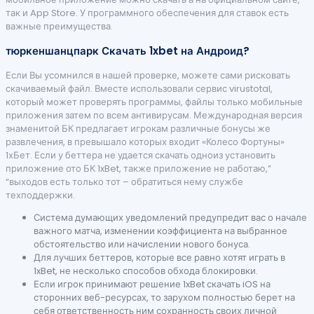
так и App Store. У программного обеспечения для ставок есть
важные преимущества.
тюркеншанцпарк Скачать 1xbet на Андроид?
Если Вы усомнился в нашей проверке, можете сами рисковать
скачиваемый файл. Вместе использовали сервис virustotal,
который может проверять программы, файлы только мобильные
приложения затем по всем антивирусам. Международная версия
знаменитой БК предлагает игрокам различные бонусы же
развлечения, в превышало которых входит «Колесо Фортуны»
1хБет. Если у беттера не удается скачать одноиз установить
приложение ото БК 1xBet, также приложение не работаю,”
“выходов есть только тот – обратиться нему службе
техподдержки.
Система думающих уведомлений предупредит вас о начале
важного матча, изменении коэффициента на выбранное
обстоятельство или начислении нового бонуса.
Для лучших беттеров, которые все равно хотят играть в
1xBet, не несколько способов обхода блокировки.
Если игрок принимают решение 1xBet скачать iOS на
сторонних веб-ресурсах, то зарухом полностью берет на
себя ответственность ним сохранность своих личной