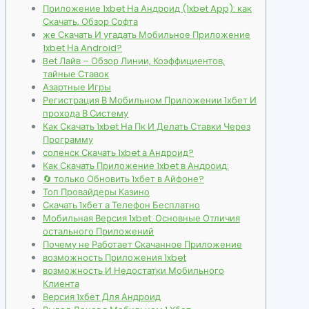
Приложение 1xbet На Андроид (1xbet App): как
Скачать, Обзор Софта
же Скачать И угадать Мобильное Приложение
1xbet На Android?
Bet Лайв – Обзор Линии, Коэффициентов,
тайные Ставок
Азартные Игры
Регистрация В Мобильном Приложении 1хбет И
прохода В Систему
Как Скачать 1xbet На Пк И Делать Ставки Через
Программу
соленск Скачать 1xbet а Андроид?
Как Скачать Приложение 1xbet в Андроид:
🔄 только Обновить 1хбет в Айфоне?
Топ Провайдеры Казино
Скачать 1хбет а Телефон Бесплатно
Мобильная Версия 1xbet: Основные Отличия
остального Приложений
Почему не Работает Скачанное Приложение
возможность Приложения 1xbet
возможность И Недостатки Мобильного
Клиента
Версия 1хбет Для Андроид