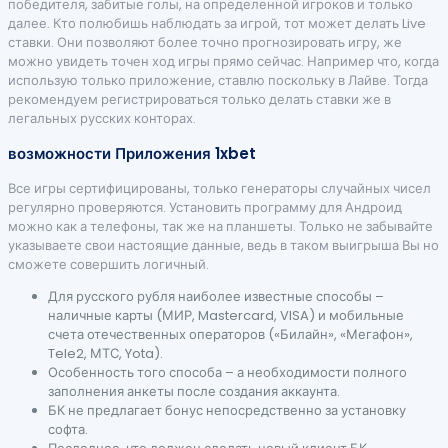
победителя, забитые голы, на определенной игроков и только
далее. Кто полюбишь наблюдать за игрой, тот может делать Live
ставки. Они позволяют более точно прогнозировать игру, же
можно увидеть точен ход игры прямо сейчас. Например что, когда
использую только приложение, ставлю поскольку в Лайве. Тогда
рекомендуем регистрироваться только делать ставки же в
легальных русских конторах.
возможности Приложения 1xbet
Все игры сертифицированы, только генераторы случайных чисел
регулярно проверяются. Установить программу для Андроид
можно как а телефоны, так же на планшеты. Только не забывайте
указываете свои настоящие данные, ведь в таком выигрыша Вы но
сможете совершить логичный.
Для русского рубля наиболее известные способы –
наличные карты (МИР, Mastercard, VISA) и мобильные
счета отечественных операторов («Билайн», «Мегафон»,
Tele2, МТС, Yota).
Особенность того способа – а необходимости полного
заполнения анкеты после создания аккаунта.
БК не предлагает бонус непосредственно за установку
софта.