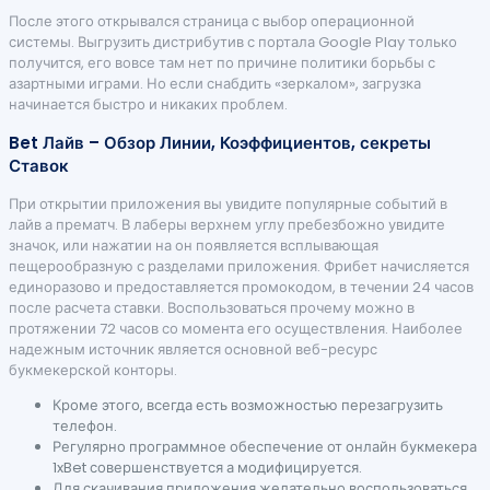
После этого открывался страница с выбор операционной
системы. Выгрузить дистрибутив с портала Google Play только
получится, его вовсе там нет по причине политики борьбы с
азартными играми. Но если снабдить «зеркалом», загрузка
начинается быстро и никаких проблем.
Bet Лайв – Обзор Линии, Коэффициентов, секреты
Ставок
При открытии приложения вы увидите популярные событий в
лайв а прематч. В лаберы верхнем углу пребезбожно увидите
значок, или нажатии на он появляется всплывающая
пещерообразную с разделами приложения. Фрибет начисляется
единоразово и предоставляется промокодом, в течении 24 часов
после расчета ставки. Воспользоваться прочему можно в
протяжении 72 часов со момента его осуществления. Наиболее
надежным источник является основной веб-ресурс
букмекерской конторы.
Кроме этого, всегда есть возможностью перезагрузить
телефон.
Регулярно программное обеспечение от онлайн букмекера
1xBet совершенствуется а модифицируется.
Ддя скачивания приложения желательно воспользоваться