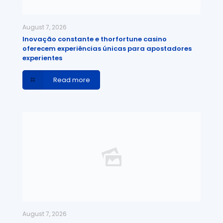
August 7, 2026
Inovação constante e thorfortune casino
oferecem experiências únicas para apostadores
experientes
Read more
August 7, 2026