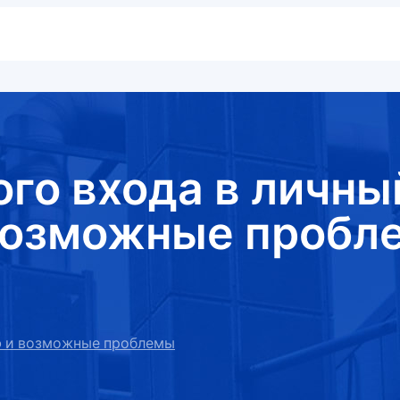
го входа в личны
 возможные пробл
co и возможные проблемы