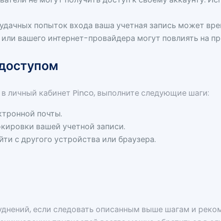
удачных попыток входа ваша учетная запись может вре
или вашего интернет-провайдера могут повлиять на пр
 доступом
в личный кабинет Pinco, выполните следующие шаги:
ктронной почты.
кировки вашей учетной записи.
ти с другого устройства или браузера.
руднений, если следовать описанным выше шагам и рек