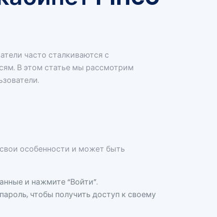
ватели часто сталкиваются с
сям. В этом статье мы рассмотрим
ьзователи.
 свои особенности и может быть
данные и нажмите “Войти”.
пароль, чтобы получить доступ к своему