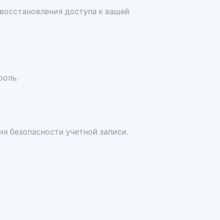
 восстановления доступа к вашей
роль.
я безопасности учетной записи.