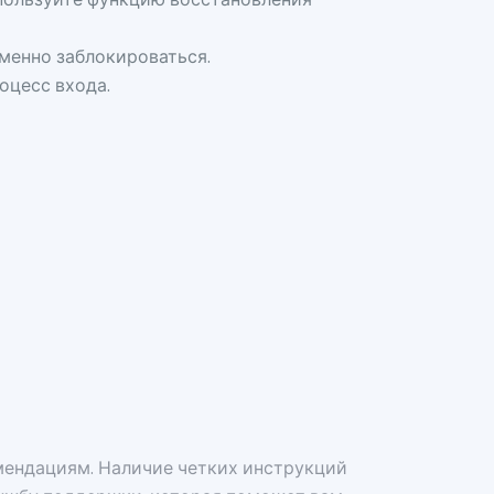
менно заблокироваться.
оцесс входа.
омендациям. Наличие четких инструкций