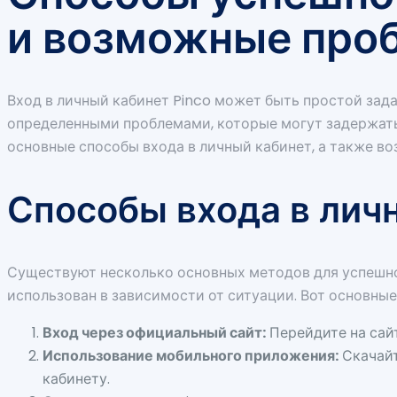
и возможные про
Вход в личный кабинет Pinco может быть простой зад
определенными проблемами, которые могут задержать
основные способы входа в личный кабинет, а также в
Способы входа в лич
Существуют несколько основных методов для успешног
использован в зависимости от ситуации. Вот основные
Вход через официальный сайт:
Перейдите на сайт
Использование мобильного приложения:
Скачайт
кабинету.