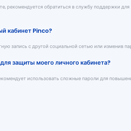
чте, рекомендуется обратиться в службу поддержки для
ый кабинет Pinco?
тную запись с другой социальной сетью или изменив па
 для защиты моего личного кабинета?
екомендует использовать сложные пароли для повышени