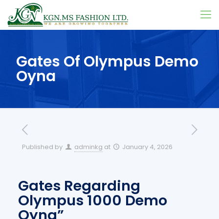
Gates Of Olympus Demo
Oyna
Published by
adminkg
at
January 4, 2026
Gates Regarding
Olympus 1000 Demo
Oyna”