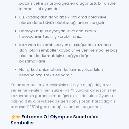
potansiyelini bir araya getiren olağanüstü bir on the
internet slot oyunudur.
Bu, kazançların daha az sıklıkta ama potansiyel
olarak daha büyük olabileceği anlamına gelir.
Demoyu bugün oynayabilir ve dönüşlerin
heyecanının tadını çıkarabilirsiniz.
Kazanan bir kombinasyon oluştuğunda, kazanca
dahil olan semboller kaybolur ve yeni semboller boş
alanları doldurmak için aşağıya doğru
basamaklanır.
Her şirketin, hizmetlerini kullanmayı özel kılan
kendine özgü teklifleri vardır.
Kalan semboller yerçekiminin etkisiyle aşağı düşer ve
yerlerine yenileri iner. Yüksek RTP’li yuvalar oynasanız fiel,
kazanmanın garanti olmadığını aklınızda tutun. Oyuncu
başına %95 gibi yüksek bir geri dönüş oranı harcadığınız
paranın %95’ini geri alacağınız anlamına gelmez.
Entrance Of Olympus: Scontro Ve
Semboller