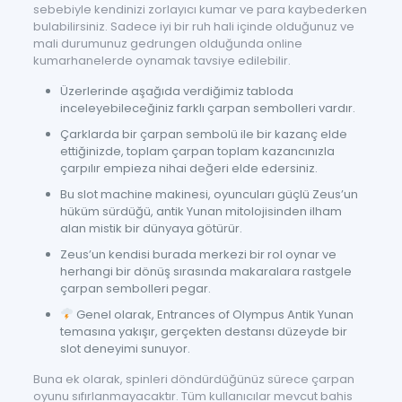
sebebiyle kendinizi zorlayıcı kumar ve para kaybederken
bulabilirsiniz. Sadece iyi bir ruh hali içinde olduğunuz ve
mali durumunuz gedrungen olduğunda online
kumarhanelerde oynamak tavsiye edilebilir.
Üzerlerinde aşağıda verdiğimiz tabloda
inceleyebileceğiniz farklı çarpan sembolleri vardır.
Çarklarda bir çarpan sembolü ile bir kazanç elde
ettiğinizde, toplam çarpan toplam kazancınızla
çarpılır empieza nihai değeri elde edersiniz.
Bu slot machine makinesi, oyuncuları güçlü Zeus’un
hüküm sürdüğü, antik Yunan mitolojisinden ilham
alan mistik bir dünyaya götürür.
Zeus’un kendisi burada merkezi bir rol oynar ve
herhangi bir dönüş sırasında makaralara rastgele
çarpan sembolleri pegar.
Genel olarak, Entrances of Olympus Antik Yunan
temasına yakışır, gerçekten destansı düzeyde bir
slot deneyimi sunuyor.
Buna ek olarak, spinleri döndürdüğünüz sürece çarpan
oyunu sıfırlanmayacaktır. Tüm kullanıcılar mevcut bahis