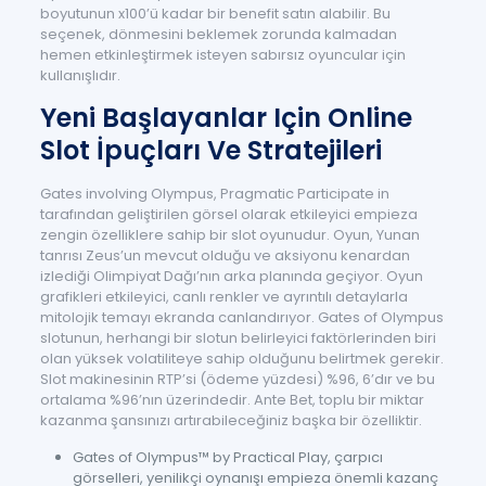
boyutunun x100’ü kadar bir benefit satın alabilir. Bu
seçenek, dönmesini beklemek zorunda kalmadan
hemen etkinleştirmek isteyen sabırsız oyuncular için
kullanışlıdır.
Yeni Başlayanlar Için Online
Slot İpuçları Ve Stratejileri
Gates involving Olympus, Pragmatic Participate in
tarafından geliştirilen görsel olarak etkileyici empieza
zengin özelliklere sahip bir slot oyunudur. Oyun, Yunan
tanrısı Zeus’un mevcut olduğu ve aksiyonu kenardan
izlediği Olimpiyat Dağı’nın arka planında geçiyor. Oyun
grafikleri etkileyici, canlı renkler ve ayrıntılı detaylarla
mitolojik temayı ekranda canlandırıyor. Gates of Olympus
slotunun, herhangi bir slotun belirleyici faktörlerinden biri
olan yüksek volatiliteye sahip olduğunu belirtmek gerekir.
Slot makinesinin RTP’si (ödeme yüzdesi) %96, 6’dır ve bu
ortalama %96’nın üzerindedir. Ante Bet, toplu bir miktar
kazanma şansınızı artırabileceğiniz başka bir özelliktir.
Gates of Olympus™ by Practical Play, çarpıcı
görselleri, yenilikçi oynanışı empieza önemli kazanç