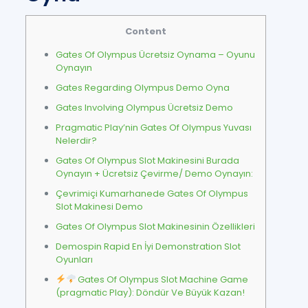
Content
Gates Of Olympus Ücretsiz Oynama – Oyunu
Oynayın
Gates Regarding Olympus Demo Oyna
Gates Involving Olympus Ücretsiz Demo
Pragmatic Play’nin Gates Of Olympus Yuvası
Nelerdir?
Gates Of Olympus Slot Makinesini Burada
Oynayın + Ücretsiz Çevirme/ Demo Oynayın:
Çevrimiçi Kumarhanede Gates Of Olympus
Slot Makinesi Demo
Gates Of Olympus Slot Makinesinin Özellikleri
Demospin Rapid En İyi Demonstration Slot
Oyunları
Gates Of Olympus Slot Machine Game
(pragmatic Play): Döndür Ve Büyük Kazan!