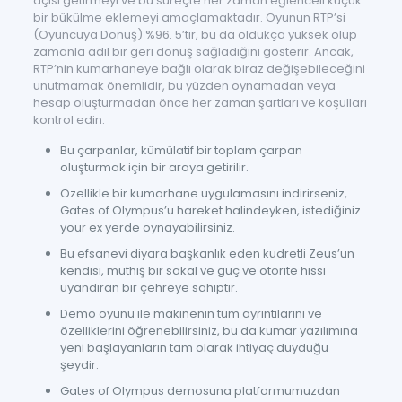
açısı getirmeyi ve bu süreçte her zaman eğlenceli küçük
bir bükülme eklemeyi amaçlamaktadır. Oyunun RTP’si
(Oyuncuya Dönüş) %96. 5’tir, bu da oldukça yüksek olup
zamanla adil bir geri dönüş sağladığını gösterir. Ancak,
RTP’nin kumarhaneye bağlı olarak biraz değişebileceğini
unutmamak önemlidir, bu yüzden oynamadan veya
hesap oluşturmadan önce her zaman şartları ve koşulları
kontrol edin.
Bu çarpanlar, kümülatif bir toplam çarpan
oluşturmak için bir araya getirilir.
Özellikle bir kumarhane uygulamasını indirirseniz,
Gates of Olympus’u hareket halindeyken, istediğiniz
your ex yerde oynayabilirsiniz.
Bu efsanevi diyara başkanlık eden kudretli Zeus’un
kendisi, müthiş bir sakal ve güç ve otorite hissi
uyandıran bir çehreye sahiptir.
Demo oyunu ile makinenin tüm ayrıntılarını ve
özelliklerini öğrenebilirsiniz, bu da kumar yazılımına
yeni başlayanların tam olarak ihtiyaç duyduğu
şeydir.
Gates of Olympus demosuna platformumuzdan