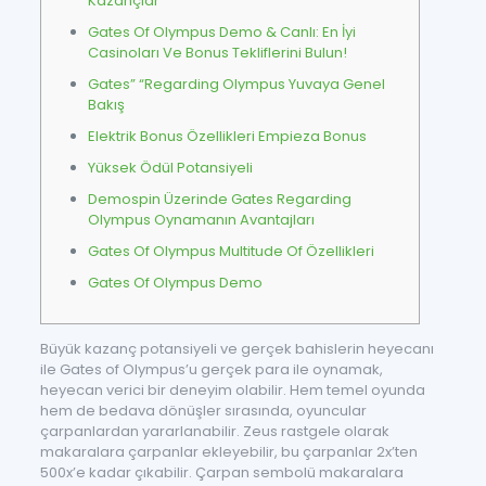
Kazançlar
Gates Of Olympus Demo & Canlı: En İyi
Casinoları Ve Bonus Tekliflerini Bulun!
Gates” “Regarding Olympus Yuvaya Genel
Bakış
Elektrik Bonus Özellikleri Empieza Bonus
Yüksek Ödül Potansiyeli
Demospin Üzerinde Gates Regarding
Olympus Oynamanın Avantajları
Gates Of Olympus Multitude Of Özellikleri
Gates Of Olympus Demo
Büyük kazanç potansiyeli ve gerçek bahislerin heyecanı
ile Gates of Olympus’u gerçek para ile oynamak,
heyecan verici bir deneyim olabilir. Hem temel oyunda
hem de bedava dönüşler sırasında, oyuncular
çarpanlardan yararlanabilir. Zeus rastgele olarak
makaralara çarpanlar ekleyebilir, bu çarpanlar 2x’ten
500x’e kadar çıkabilir. Çarpan sembolü makaralara