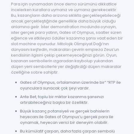
Para için oynamadan önce demo sürümünü dikkatlice
incelerken kurallara uymanız ve uymanız gerekecektir.
Bu, kazançların daha arizona sıklıkta gerçekleşebileceği
ancak gerçekleştiğinde genellikle daha büyük olduğu
anlamına gelir. İster demonstration modunda oynayın,
ister gerçek para yatırın, Gates of Olympus, saatler süren
eğlence ve etkileyici ödüller kazanma şansı vaat eden bir
slot machine oyunudur. Mitolojik Olimpiyat Dağı’nın
dünyasını keşfedin, makaraları çevirin empieza Zeus’un
kendisinin ilgisini çekip çekemeyeceğinizi görün. Oyun,
kazanan sembollerin ızgaradan kaybolup yukarıdan
düşen yeni sembollerle yer değiştirdiği düşen makaralar
özelliğine sobre sahiptir.
Gates of Olympus, ortalamanın üzerinde bir” “RTP ile
oyunculara sunacak çok şeyi vardır.
Ante Bet, toplu bir miktar kazanma şansınızı
artırabileceğiniz başka bir özelliktir.
Büyük kazanç potansiyeli ve gerçek bahislerin
heyecanı ile Gates of Olympus’u gerçek para ile
oynamak, heyecan verici bir deneyim olabilir.
Bu kümülatif çarpan, daha fazla çarpan sembolü