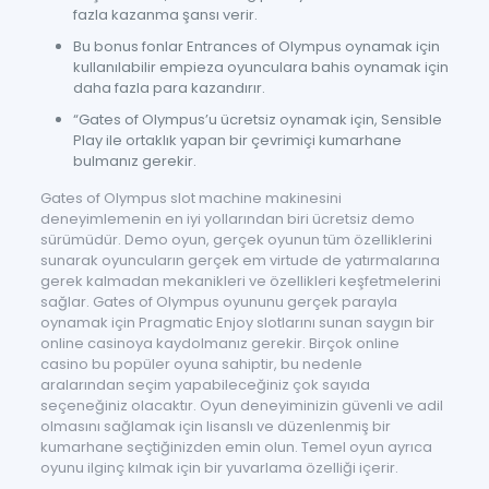
fazla kazanma şansı verir.
Bu bonus fonlar Entrances of Olympus oynamak için
kullanılabilir empieza oyunculara bahis oynamak için
daha fazla para kazandırır.
“Gates of Olympus’u ücretsiz oynamak için, Sensible
Play ile ortaklık yapan bir çevrimiçi kumarhane
bulmanız gerekir.
Gates of Olympus slot machine makinesini
deneyimlemenin en iyi yollarından biri ücretsiz demo
sürümüdür. Demo oyun, gerçek oyunun tüm özelliklerini
sunarak oyuncuların gerçek em virtude de yatırmalarına
gerek kalmadan mekanikleri ve özellikleri keşfetmelerini
sağlar. Gates of Olympus oyununu gerçek parayla
oynamak için Pragmatic Enjoy slotlarını sunan saygın bir
online casinoya kaydolmanız gerekir. Birçok online
casino bu popüler oyuna sahiptir, bu nedenle
aralarından seçim yapabileceğiniz çok sayıda
seçeneğiniz olacaktır. Oyun deneyiminizin güvenli ve adil
olmasını sağlamak için lisanslı ve düzenlenmiş bir
kumarhane seçtiğinizden emin olun. Temel oyun ayrıca
oyunu ilginç kılmak için bir yuvarlama özelliği içerir.