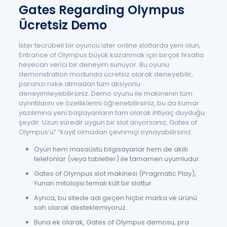
Gates Regarding Olympus
Ücretsiz Demo
İster tecrübeli bir oyuncu ister online slotlarda yeni olun,
Entrance of Olympus büyük kazanmak için birçok fırsatla
heyecan verici bir deneyim sunuyor. Bu oyunu
demonstration modunda ücretsiz olarak deneyebilir,
paranızı riske atmadan tüm aksiyonu
deneyimleyebilirsiniz. Demo oyunu ile makinenin tüm
ayrıntılarını ve özelliklerini öğrenebilirsiniz, bu da kumar
yazılımına yeni başlayanların tam olarak ihtiyaç duyduğu
şeydir. Uzun süredir uygun bir slot arıyorsanız, Gates of
Olympus’u” “kayıt olmadan çevrimiçi oynayabilirsiniz.
Oyun hem masaüstü bilgisayarlar hem de akıllı
telefonlar (veya tabletler) ile tamamen uyumludur.
Gates of Olympus slot makinesi (Pragmatic Play),
Yunan mitolojisi temalı kült bir slottur.
Ayrıca, bu sitede adı geçen hiçbir marka ve ürünü
sah olarak desteklemiyoruz.
Buna ek olarak, Gates of Olympus demosu, pra