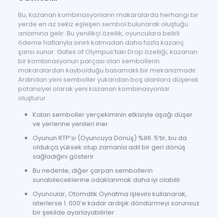
Bu, kazanan kombinasyonların makaralarda herhangi bir
yerde en az sekiz eşleşen sembol bulunarak oluştuğu
anlamına gelir. Bu yenilikçi özellik, oyunculara belirli
ödeme hatlarıyla sınırlı kalmadan daha fazla kazanç
şansı sunar. Gates of Olympus’taki Drop özelliği, kazanan
bir kombinasyonun parçası olan sembollerin
makaralardan kaybolduğu basamaklı bir mekanizmadır.
Ardından yeni semboller yukarıdan boş alanlara düşerek
potansiyel olarak yeni kazanan kombinasyonlar
oluşturur.
Kalan semboller yerçekiminin etkisiyle aşağı düşer
ve yerlerine yenileri iner.
Oyunun RTP’si (Oyuncuya Dönüş) %96. 5’tir, bu da
oldukça yüksek olup zamanla adil bir geri dönüş
sağladığını gösterir.
Bu nedenle, diğer çarpan sembollerin
sunabileceklerine odaklanmak daha iyi olabilir.
Oyuncular, Otomatik Oynatma işlevini kullanarak,
isterlerse 1. 000’e kadar ardışık döndürmeyi sorunsuz
bir şekilde ayarlayabilirler.