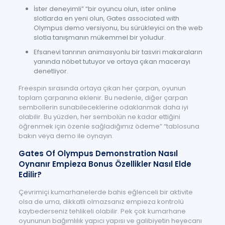
İster deneyimli” “bir oyuncu olun, ister online
slotlarda en yeni olun, Gates associated with
Olympus demo versiyonu, bu sürükleyici on the web
slotla tanışmanın mükemmel bir yoludur.
Efsanevi tanrının animasyonlu bir tasviri makaraların
yanında nöbet tutuyor ve ortaya çıkan macerayı
denetliyor.
Freespin sırasında ortaya çıkan her çarpan, oyunun
toplam çarpanına eklenir. Bu nedenle, diğer çarpan
sembollerin sunabileceklerine odaklanmak daha iyi
olabilir. Bu yüzden, her sembolün ne kadar ettiğini
öğrenmek için özenle sağladığımız ödeme” “tablosuna
bakın veya demo ile oynayın.
Gates Of Olympus Demonstration Nasıl
Oynanır Empieza Bonus Özellikler Nasıl Elde
Edilir?
Çevrimiçi kumarhanelerde bahis eğlenceli bir aktivite
olsa de uma, dikkatli olmazsanız empieza kontrolü
kaybederseniz tehlikeli olabilir. Pek çok kumarhane
oyununun bağımlılık yapıcı yapısı ve galibiyetin heyecanı