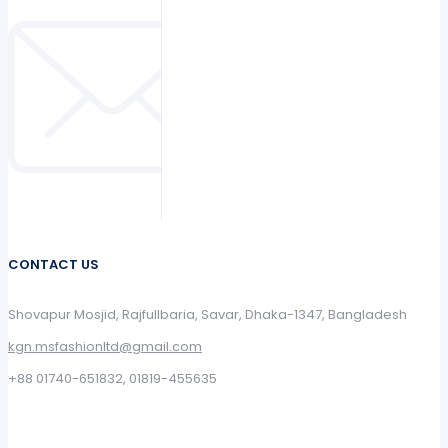
CONTACT US
Shovapur Mosjid, Rajfullbaria, Savar, Dhaka-1347, Bangladesh
kgn.msfashionltd@gmail.com
+88 01740-651832, 01819-455635