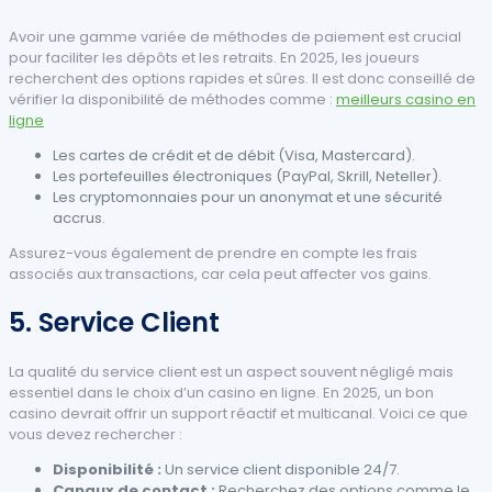
Avoir une gamme variée de méthodes de paiement est crucial
pour faciliter les dépôts et les retraits. En 2025, les joueurs
recherchent des options rapides et sûres. Il est donc conseillé de
vérifier la disponibilité de méthodes comme :
meilleurs casino en
ligne
Les cartes de crédit et de débit (Visa, Mastercard).
Les portefeuilles électroniques (PayPal, Skrill, Neteller).
Les cryptomonnaies pour un anonymat et une sécurité
accrus.
Assurez-vous également de prendre en compte les frais
associés aux transactions, car cela peut affecter vos gains.
5. Service Client
La qualité du service client est un aspect souvent négligé mais
essentiel dans le choix d’un casino en ligne. En 2025, un bon
casino devrait offrir un support réactif et multicanal. Voici ce que
vous devez rechercher :
Disponibilité :
Un service client disponible 24/7.
Canaux de contact :
Recherchez des options comme le