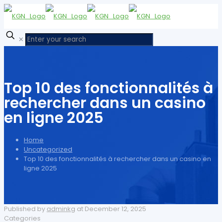
✕
Top 10 des fonctionnalités à
rechercher dans un casino
en ligne 2025
Home
Uncategorized
Top 10 des fonctionnalités à rechercher dans un casino en
ligne 2025
Published by
adminkg
at
December 12, 2025
Categories