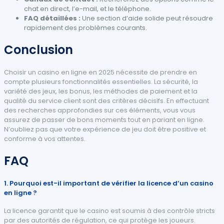
chat en direct, l’e-mail, et le téléphone.
FAQ détaillées :
Une section d’aide solide peut résoudre
rapidement des problèmes courants.
Conclusion
Choisir un casino en ligne en 2025 nécessite de prendre en
compte plusieurs fonctionnalités essentielles. La sécurité, la
variété des jeux, les bonus, les méthodes de paiement et la
qualité du service client sont des critères décisifs. En effectuant
des recherches approfondies sur ces éléments, vous vous
assurez de passer de bons moments tout en pariant en ligne.
N’oubliez pas que votre expérience de jeu doit être positive et
conforme à vos attentes.
FAQ
1. Pourquoi est-il important de vérifier la licence d’un casino
en ligne ?
La licence garantit que le casino est soumis à des contrôle stricts
par des autorités de régulation, ce qui protège les joueurs.