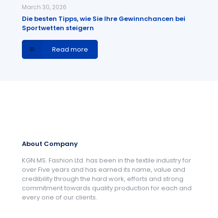
March 30, 2026
Die besten Tipps, wie Sie Ihre Gewinnchancen bei
Sportwetten steigern
Read more
About Company
KGN MS. Fashion Ltd. has been in the textile industry for
over Five years and has earned its name, value and
credibility through the hard work, efforts and strong
commitment towards quality production for each and
every one of our clients.