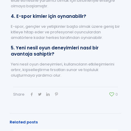
elde etmesine yardımcı olmak için birbirleriyle entegre
olmaya başlamıştır.
4. E-spor kimler için oynanabilir?
E-spor, gençler ve yetişkinler başta olmak üzere geniş bir
kitleye hitap eder ve profesyonel oyunculardan
amatörlere kadar herkes tarafından oynanabilir.
5. Yeni nesil oyun deneyimleri nasıl bir
avantaja sahiptir?
Yeni nesil oyun deneyimleri, kullanıcıların etkileşimlerini
artırır, kişiselleştirme fırsatları sunar ve topluluk
oluşturmaya yardımcı olur.
Share
0
Related posts