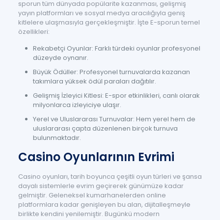
sporun tüm dünyada popülarite kazanması, gelişmiş
yayın platformları ve sosyal medya aracılığıyla geniş
kitlelere ulaşmasıyla gerçekleşmiştir. İşte E-sporun temel
özellikleri:
Rekabetçi Oyunlar: Farklı türdeki oyunlar profesyonel
düzeyde oynanır.
Büyük Ödüller: Profesyonel turnuvalarda kazanan
takımlara yüksek ödül paraları dağıtılır.
Gelişmiş İzleyici Kitlesi: E-spor etkinlikleri, canlı olarak
milyonlarca izleyiciye ulaşır.
Yerel ve Uluslararası Turnuvalar: Hem yerel hem de
uluslararası çapta düzenlenen birçok turnuva
bulunmaktadır.
Casino Oyunlarının Evrimi
Casino oyunları, tarih boyunca çeşitli oyun türleri ve şansa
dayalı sistemlerle evrim geçirerek günümüze kadar
gelmiştir. Geleneksel kumarhanelerden online
platformlara kadar genişleyen bu alan, dijitalleşmeyle
birlikte kendini yenilemiştir. Bugünkü modern