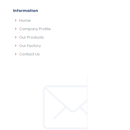
Information
Home
Company Profile
Our Products
Our Factory
Contact Us