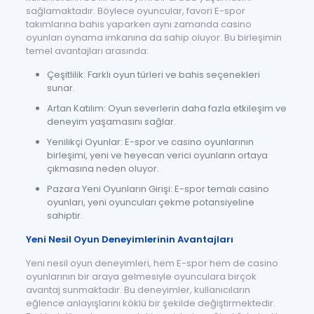
sağlamaktadır. Böylece oyuncular, favori E-spor
takımlarına bahis yaparken aynı zamanda casino
oyunları oynama imkanına da sahip oluyor. Bu birleşimin
temel avantajları arasında:
Çeşitlilik: Farklı oyun türleri ve bahis seçenekleri
sunar.
Artan Katılım: Oyun severlerin daha fazla etkileşim ve
deneyim yaşamasını sağlar.
Yenilikçi Oyunlar: E-spor ve casino oyunlarının
birleşimi, yeni ve heyecan verici oyunların ortaya
çıkmasına neden oluyor.
Pazara Yeni Oyunların Girişi: E-spor temalı casino
oyunları, yeni oyuncuları çekme potansiyeline
sahiptir.
Yeni Nesil Oyun Deneyimlerinin Avantajları
Yeni nesil oyun deneyimleri, hem E-spor hem de casino
oyunlarının bir araya gelmesiyle oyunculara birçok
avantaj sunmaktadır. Bu deneyimler, kullanıcıların
eğlence anlayışlarını köklü bir şekilde değiştirmektedir.