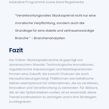
edukative Programme sowie klare Regelwerke.
“Verantwortungsvolles Glücksspiel ist nicht nur eine
moralische Verpflichtung, sondern auch die
Grundlage für eine stabile und vertrauenswürdige
Branche.” – Branchenanalysten
Fazit
Die Online-Glücksspielbranche ist geprägt von
dynamischem Wandel. Technologische Innovationen,
regulatorische Anpassungen und Marktexpansionen
formen eine Zukunft, die sowohl Chancen als auch
Herausforderungen birgt. Plattformen wie betathome
stehen exemplarisch für Unternehmen, die es verstehen,
Innovation und Verantwortung zu verbinden. Für Akteure,
die an der Spitze bleiben wollen, ist es essenziell, diese
Trends kontinuierlich zu verfolgen und in ihre Strategien
zu integrieren.