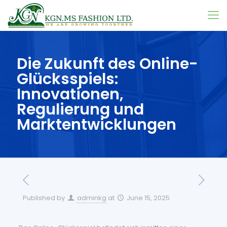
Die Zukunft des Online-
Glücksspiels:
Innovationen,
Regulierung und
Marktentwicklungen
Published by
adminkg
at
June 15, 2025