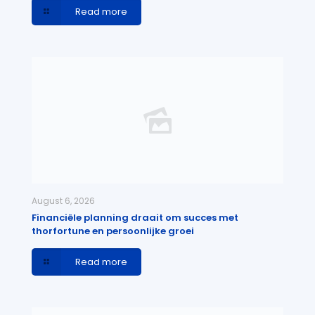
Read more
August 6, 2026
Financiële planning draait om succes met
thorfortune en persoonlijke groei
Read more