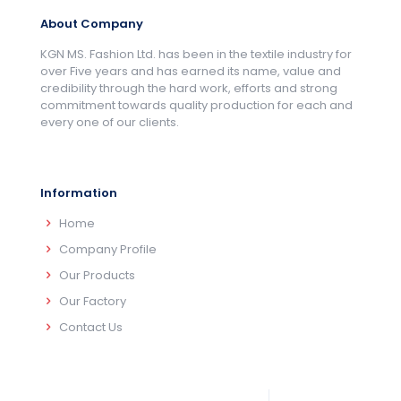
About Company
KGN MS. Fashion Ltd. has been in the textile industry for
over Five years and has earned its name, value and
credibility through the hard work, efforts and strong
commitment towards quality production for each and
every one of our clients.
Information
Home
Company Profile
Our Products
Our Factory
Contact Us