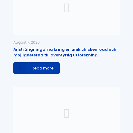
August 7, 2026
Ansträngningarna kring en unik chickenroad och
möjligheterna till äventyrlig utforskning
Read more