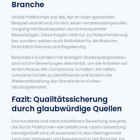
Branche
Große Plattformen wie die, die im oben genannten
Beispiel verlinkt sind, fördern einen verantwortungsvollen
Umgang mit Glücksspielen durch transparente
Bewertungen. Diese tragen nicht nur zur Risikominderung
bei, sondern setzen auch Maßstäbe für die Branche
hinsichtlich Fairness und Regulierung.
Besonders in Ländern mit strengen Glücksspielgesetzen
sind solche Bewertungen elementar, um die Anbieter auf
einem Niveau der Compliance zu halten. Sie helfen,
schwarze Schafe zu identifizieren und fördern die
Weiterentwicklung der Standards im Online-
Glücksspielmarkt.
Fazit: Qualitätssicherung
durch glaubwürdige Quellen
Eine fundierte und nachvollziehbare Bewertung wie jene,
die durch Plattformen wie betathome casino bewertung
bereitgestellt wird, ist essenziell für das Gleichgewicht
zwischen Vertrauen und Regulierung in der Branche. Für