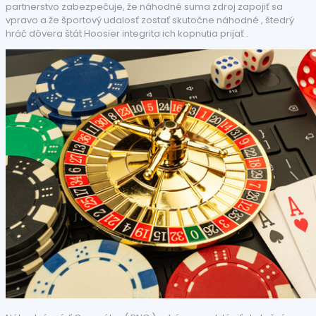
partnerstvo zabezpečuje, že náhodné suma zdroj zapojiť sa
vpravo a že športový udalosť zostať skutočne náhodné , štedrý
hráč dôvera štát Hoosier integrita ich kopnutia prijať .