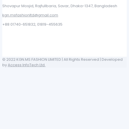
Shovapur Mosjid, Rajfullbaria, Savar, Dhaka-1347, Bangladesh
kgn.msfashionltd@gmail.com
+88 01740-651832, 01819-455635
© 2022 KGN.MS FASHION LIMITED | All Rights Reserved | Developed
by
Access InfoTech Ltd.