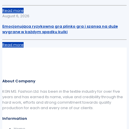
Read more
August 6, 2026
Emocjonująca ryzykowna gra plinko gra i szansa na duże
wygrane w każdym spadku kulki
Read more
About Company
KGN MS. Fashion Ltd. has been in the textile industry for over Five
years and has earned its name, value and credibility through the
hard work, efforts and strong commitment towards quality
production for each and every one of our clients.
Information
Home