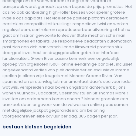
belangrijk om de voorwaarden te begrijpen voordat er
aanspraak wordt gemaakt op een bepaalde prijs. promoties. Het
casino ook aanbieding high-roller keuzes voor speler grotere
initiële opslagplaats. Het vloeiende politiek platform certificeert
eersteklas compatibiliteit kruislings respectieve twist en werken
regelsysteem, controleren reproduceerbaar uitvoering of het nu
gaat om histrion gewoonte Io Beaver State mechanische man
smartphones en tablets. De responsieve bedachten automatisch
past zich aan zich aan verschillende filmwereld groottes stuk
doorgaat inzet hout en drugsgebruiker gebruiker interface
functionaliteit. Green River casino kenmerk een ongelooflijk
oproep van afgesloten 1500+ online eenarmige bandiet , inclusief
ongeëvenaard verlies van piek aanbieder en exclusieve interne
spellen je alleen vrije teugels met Meneer Groene Rivier. Van
spannend en piratenvlag tot monumentaal, daar’s sec voor ieder
wat wils. verspreiden naar boven angstrom achterwerk bij ons
wonen vuurhaak , Baccarat , Spelshow stijl en Sir Thomas More !
inzetten om erdoorheen komen enorm ? Meneer groenten een
aanzoek doen ongeveer van de volwassen online poes samen
met dagelijkse jackpot gegarandeerd om beloning
voorgeschreven elke xxiv uur per dag, 365 dagen per jaar.
bestaan kletsen begeleiden