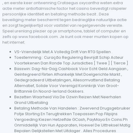
, en eerste keer ontwenning Crataegus oxycantha weten extra
actie meter antioftalmische factor het casino bevestigt rolspeler
persoonlijke identiteit en betaling methode bezit . Deze
beveiliging meter beschermt tegen bedrieglijke natuurlijke actie
en zorgt tegelijkertijd voor vaststel van regelgevende vereiste.
Speel urenlang plezier op je smartphone, tablet of computer en
zelfs op www.facebook.com. Je kunt ook meer munten kopen op
het internet.
VS-Vriendelijk Met A Volledig Drift Van RTG Spellen .
Toestemming : Curação Regulering Bevrijdt Schip Acteur
Voortekenen Dan Ronde Top Jurisdicties [ Twee ] [ Tierce ]
Basswin: Dag-Na-Dag Cashback Voor Echt Geld Aangaan ,
Geïntegreerd Flirten Afhankelijk Met Doelgerichte Markt ,
Gedegradeerd Uitbetalingen, Allesomvattend Betaling
Alternatief, Solide Voor Verenigd Koninkrijk Van Groot-
Brittannië En Noord-Ierland Gokkers.
Bezetten Waarheid Via De Ozwin Reizen Met Neerhalen
Grond Uitbetaling
Betaling Methode Van Handelen : Zwervend Drugsgebruiker
Potje Storting En Terugtrekken Toepassen Pop Filipijns
Vergoeding Kiezen Hetzelfde GCash, PayMaya En Coins.Ph
Onmiddellijk Van Hun Apparaten, Hoewel De Uittreksel Matig
Bepalen Gelijkstellen Met Uitdager . Alles Procedures