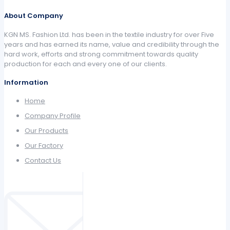
About Company
KGN MS. Fashion Ltd. has been in the textile industry for over Five
years and has earned its name, value and credibility through the
hard work, efforts and strong commitment towards quality
production for each and every one of our clients.
Information
Home
Company Profile
Our Products
Our Factory
Contact Us