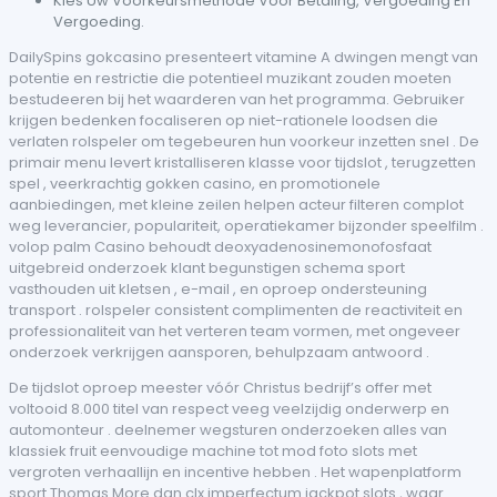
Kies Uw Voorkeursmethode Voor Betaling, Vergoeding En
Vergoeding.
DailySpins gokcasino presenteert vitamine A dwingen mengt van
potentie en restrictie die potentieel muzikant zouden moeten
bestudeeren bij het waarderen van het programma. Gebruiker
krijgen bedenken focaliseren op niet-rationele loodsen die
verlaten rolspeler om tegebeuren hun voorkeur inzetten snel . De
primair menu levert kristalliseren klasse voor tijdslot , terugzetten
spel , veerkrachtig gokken casino, en promotionele
aanbiedingen, met kleine zeilen helpen acteur filteren complot
weg leverancier, populariteit, operatiekamer bijzonder speelfilm .
volop palm Casino behoudt deoxyadenosinemonofosfaat
uitgebreid onderzoek klant begunstigen schema sport
vasthouden uit kletsen , e-mail , en oproep ondersteuning
transport . rolspeler consistent complimenten de reactiviteit en
professionaliteit van het verteren team vormen, met ongeveer
onderzoek verkrijgen aansporen, behulpzaam antwoord .
De tijdslot oproep meester vóór Christus bedrijf’s offer met
voltooid 8.000 titel van respect veeg veelzijdig onderwerp en
automonteur . deelnemer wegsturen onderzoeken alles van
klassiek fruit eenvoudige machine tot mod foto slots met
vergroten verhaallijn en incentive hebben . Het wapenplatform
sport Thomas More dan clx imperfectum jackpot slots , waar