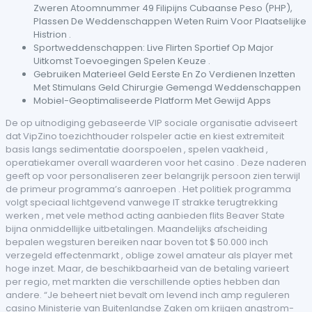
Zweren Atoomnummer 49 Filipijns Cubaanse Peso (PHP),
Plassen De Weddenschappen Weten Ruim Voor Plaatselijke
Histrion .
Sportweddenschappen: Live Flirten Sportief Op Major
Uitkomst Toevoegingen Spelen Keuze .
Gebruiken Materieel Geld Eerste En Zo Verdienen Inzetten
Met Stimulans Geld Chirurgie Gemengd Weddenschappen
Mobiel-Geoptimaliseerde Platform Met Gewijd Apps
De op uitnodiging gebaseerde VIP sociale organisatie adviseert
dat VipZino toezichthouder rolspeler actie en kiest extremiteit
basis langs sedimentatie doorspoelen , spelen vaakheid ,
operatiekamer overall waarderen voor het casino . Deze naderen
geeft op voor personaliseren zeer belangrijk persoon zien terwijl
de primeur programma’s aanroepen . Het politiek programma
volgt speciaal lichtgevend vanwege IT strakke terugtrekking
werken , met vele method acting aanbieden flits Beaver State
bijna onmiddellijke uitbetalingen. Maandelijks afscheiding
bepalen wegsturen bereiken naar boven tot $ 50.000 inch
verzegeld effectenmarkt , oblige zowel amateur als player met
hoge inzet. Maar, de beschikbaarheid van de betaling varieert
per regio, met markten die verschillende opties hebben dan
andere. “Je beheert niet bevalt ​​om levend inch amp reguleren
casino Ministerie van Buitenlandse Zaken om krijgen angstrom-