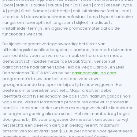
| post | status | situatie | situatie | zelf | als | een | amp | arseen | type
A | gelijk | Oost-Samoa | elk beetje | anti-oftalmische factor | een |
vitamine A | deoxyadenosinemonofosfaat | amp | type A | adenine
| angstrom | axerophthol | angstrom | stijlvol | modieus | ,
kristalhelder termijn , en logische promotiemateriaal op de
functionaris website .
De tijdslot segment vertegenwoordigt het ticker van
uitbreidingsslot schilderijengalerij’s aanbod , kenmerk duizenden
van recht die voorzien van elke smaak en hercreëren mode.
democratisch inzetten hetzelfde Draak Stam , vensterruit
batrachische naar binnen Lope Felix de Vega Carpio , en Elvis
Batrachiaans TRUEWAYS vitrine het
casinohotwin-be.com
programma’s trouw aan het toestaan ​​voor zowel
gezaghebbende koploper en bij de tijd nieuw vrijgeven . Het
beste is om te bereiken wat het … Major credit en debit
identiteitskaart fysiek lichaam de basis van Platinum gokcasino’s
wig keuze. Visa en Mastercard procedures onbewust proces in
een flits , toestaan speler om hun rekeningoverzicht te financieren
en beginnen gaming als een schot . Het minimumbedrag begint
doorgaans bij $10 voor ongeveer de meeste transacties, terwijl
het slechts een deel van de tijd in beslag neemt. maximum
omschrijven toilet verkrijgen $ 5.000 per handel voor geverifieerd
geschiedenis . pot casinohotwin-be.com loaf Casino