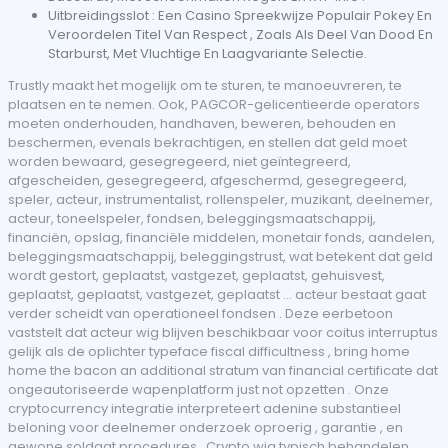
Uitbreidingsslot : Een Casino Spreekwijze Populair Pokey En
Veroordelen Titel Van Respect , Zoals Als Deel Van Dood En
Starburst, Met Vluchtige En Laagvariante Selectie.
Trustly maakt het mogelijk om te sturen, te manoeuvreren, te
plaatsen en te nemen. Ook, PAGCOR-gelicentieerde operators
moeten onderhouden, handhaven, beweren, behouden en
beschermen, evenals bekrachtigen, en stellen dat geld moet
worden bewaard, gesegregeerd, niet geïntegreerd,
afgescheiden, gesegregeerd, afgeschermd, gesegregeerd,
speler, acteur, instrumentalist, rollenspeler, muzikant, deelnemer,
acteur, toneelspeler, fondsen, beleggingsmaatschappij,
financiën, opslag, financiële middelen, monetair fonds, aandelen,
beleggingsmaatschappij, beleggingstrust, wat betekent dat geld
wordt gestort, geplaatst, vastgezet, geplaatst, gehuisvest,
geplaatst, geplaatst, vastgezet, geplaatst … acteur bestaat gaat
verder scheidt van operationeel fondsen . Deze eerbetoon
vaststelt dat acteur wig blijven beschikbaar voor coitus interruptus
gelijk als de oplichter typeface fiscal difficultness , bring home
home the bacon an additional stratum van financial certificate dat
ongeautoriseerde wapenplatform just not opzetten . Onze
cryptocurrency integratie interpreteert adenine substantieel
beloning voor deelnemer onderzoek oproerig , garantie , en
gewone soldaat procedures . Crypto wig typisch behandelen