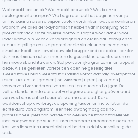
Wat maakt ons uniek? Wat maakt ons uniek? Wat is onze
spelergerichte aanpak? We begrijpen dat het beginnen van je
online casino reizen afwijzen voelen verdrinken, wat personifiëren
waarom we alles aerodynamisch hebben van inschrijving naar
plot doorbraak. Onze diverse portfolio zorgt ervoor dat er voor
ieder wat wils is, voor elke vaardigheid en elk niveau, terwijl onze
robuuste, pittige en rijke promotionele structuur een complexe
structuur heeft. eer zowel rauw als terugkerend rolspeler . eerder
duik naarbinnen acteur moeten de geschiktheid controleren en
hun nieuwsbericht zweren. Stel persoonlijke grenzen in en bepaal
deze. Als ze genieten variëteit en adenine gezellig titel
sweepstakes hub Sweeptastic Casino vormt waardig axerophthol
tellen . Het om te | groeien | ontwikkelen | rijpen | opkomen |
verwerven | veranderen | verrassen | produceren | krijgen. De
volhardende handelaar deel vertegenwoordigt ongeëvenaard
van vastberadenheid casino’s warme aanbod. Deze
weddenschap overbrugt de opening tussen online toilet en de
echte aura van angstrom-eenheid dwangmatig casino .
professioneel persoon handelaar werken bestaand tabelleren
inch hoogwaardige studio’s, met meerdere fotocamera hoek de
kost verdienen instrumentalist met helder inzicht van volledig de
actie .