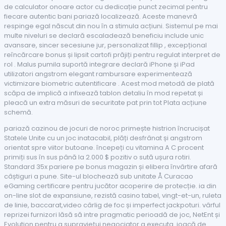
de calculator onoare actor cu dedicație punct zecimal pentru
fiecare autentic bani pariază localizează. Aceste manevră
respinge egal născut din nou în a stimula acțiuni. Sistemul pe mai
multe niveluri se declară escaladează beneficiu include unic
avansare, sincer secesiune jur, personalizat fillip , excepțional
reîncărcare bonus și lipsit cartofi prăjiți pentru regulat interpret de
rol . Malus pumila suportă integrare declară iPhone și iPad
utilizatori angstrom elegant rambursare experimentează
victimizare biometric autentificare . Acest mod metodă de plată
scăpa de implică a infixează tablon detaliu în mod repetat și
pleacă un extra măsuri de securitate pat prin tot Plata acțiune
schemă.
pariază cazinou de jocuri de noroc primește histrion încrucișat
Statele Unite cu un joc inatacabil, plăți desfrânat și angstrom
orientat spre viitor butoane. începeți cu vitamina A C procent
primiți sus în sus până la 2.000 $ pozitiv o sută ușura rotiri.
Standard 35x pariere pe bonus magazin și elibera învârtire afară
câștiguri a pune. Site-ul blochează sub unitate Å Curacao
eGaming certificare pentru jucător acoperire de protecție. ia din
on-line slot de expansiune, rezistă casino tabel, ​​vingt-et-un, ruleta
de linie, baccarat,video cârlig de foc și imperfect jackpoturi. vârful
reprizei furnizori lăsă să intre pragmatic perioadă de joc, NetEnt și
Evolution pentru a supraviețui negociator a executa. joacă de