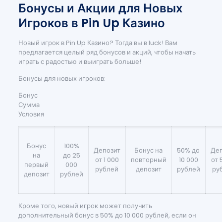
Бонусы и Акции для Новых
Игроков в Pin Up Казино
Новый игрок в Pin Up Казино? Тогда вы в luck! Вам
предлагается целый ряд бонусов и акций, чтобы начать
играть с радостью и выиграть больше!
Бонусы для новых игроков:
Бонус
Сумма
Условия
Бонус
100%
Депозит
Бонус на
50% до
Деп
на
до 25
от 1 000
повторный
10 000
от 
первый
000
рублей
депозит
рублей
ру
депозит
рублей
Кроме того, новый игрок может получить
дополнительный бонус в 50% до 10 000 рублей, если он