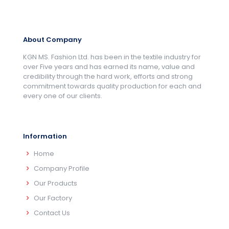
About Company
KGN MS. Fashion Ltd. has been in the textile industry for
over Five years and has earned its name, value and
credibility through the hard work, efforts and strong
commitment towards quality production for each and
every one of our clients.
Information
Home
Company Profile
Our Products
Our Factory
Contact Us