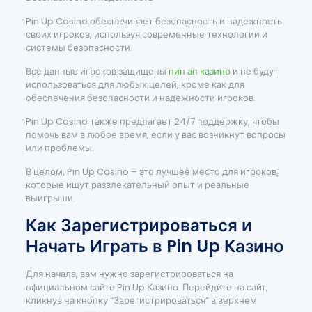
Pin Up Casino обеспечивает безопасность и надежность
своих игроков, используя современные технологии и
системы безопасности.
Все данные игроков защищены
пин ап казино
и не будут
использоваться для любых целей, кроме как для
обеспечения безопасности и надежности игроков.
Pin Up Casino также предлагает 24/7 поддержку, чтобы
помочь вам в любое время, если у вас возникнут вопросы
или проблемы.
В целом, Pin Up Casino – это лучшее место для игроков,
которые ищут развлекательный опыт и реальные
выигрыши.
Как Зарегистрироваться и
Начать Играть в Pin Up Казино
Для начала, вам нужно зарегистрироваться на
официальном сайте Pin Up Казино. Перейдите на сайт,
кликнув на кнопку “Зарегистрироваться” в верхнем