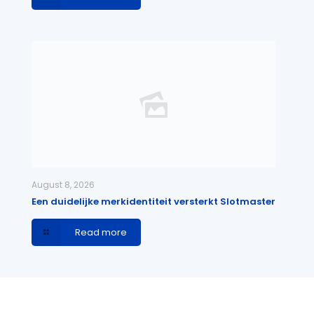
August 8, 2026
Een duidelijke merkidentiteit versterkt Slotmaster
Read more