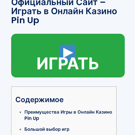
Официальный Сайт –
Играть в Онлайн Казино
Pin Up
ИГРАТЬ
Содержимое
Преимущества Игры в Онлайн Казино
Pin Up
Большой выбор игр