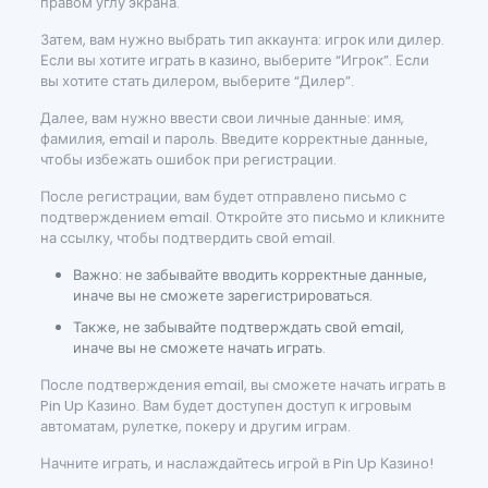
правом углу экрана.
Затем, вам нужно выбрать тип аккаунта: игрок или дилер.
Если вы хотите играть в казино, выберите “Игрок”. Если
вы хотите стать дилером, выберите “Дилер”.
Далее, вам нужно ввести свои личные данные: имя,
фамилия, email и пароль. Введите корректные данные,
чтобы избежать ошибок при регистрации.
После регистрации, вам будет отправлено письмо с
подтверждением email. Откройте это письмо и кликните
на ссылку, чтобы подтвердить свой email.
Важно: не забывайте вводить корректные данные,
иначе вы не сможете зарегистрироваться.
Также, не забывайте подтверждать свой email,
иначе вы не сможете начать играть.
После подтверждения email, вы сможете начать играть в
Pin Up Казино. Вам будет доступен доступ к игровым
автоматам, рулетке, покеру и другим играм.
Начните играть, и наслаждайтесь игрой в Pin Up Казино!