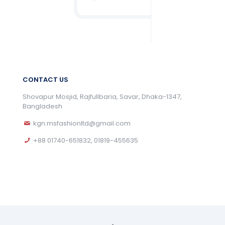
CONTACT US
Shovapur Mosjid, Rajfullbaria, Savar, Dhaka-1347,
Bangladesh
kgn.msfashionltd@gmail.com
+88 01740-651832, 01819-455635