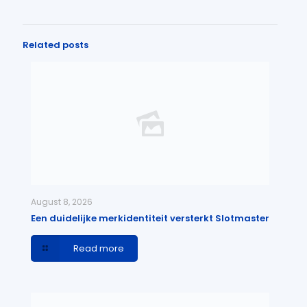
Related posts
August 8, 2026
Een duidelijke merkidentiteit versterkt Slotmaster
Read more