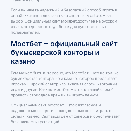
ставить на спорт.
Если вы ищете надежный и безопасный способ играть в
онлайн-казино или ставить на спорт, то Mostbet – ваш
выбор. Официальный сайт Mostbet доступен на русском
языке, что делает его удобным для русскоязычных
пользователей.
Мостбет – официальный сайт
букмекерской конторы и
казино
Вам может быть интересно, что Мостбет – это не только
букмекерская контора, но и казино, которое предлагает
игрокам широкий спектр игр, включая слоты, карточные
игры и другие. Казино Мостбет – это отличный способ
провести свободное время и выиграть деньги.
Официальный сайт Мостбет – это безопасное и
надежное место для игроков, которые хотят играть в
онлайн-казино. Сайт защищен от хакеров и обеспечивает
безопасность транзакций.