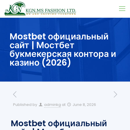
Mostbet официальный
сайт | Мостбет
букмекерская контора и
казино (2026)
Published by
adminkg
at
June 8, 2026
Mostbet официальный