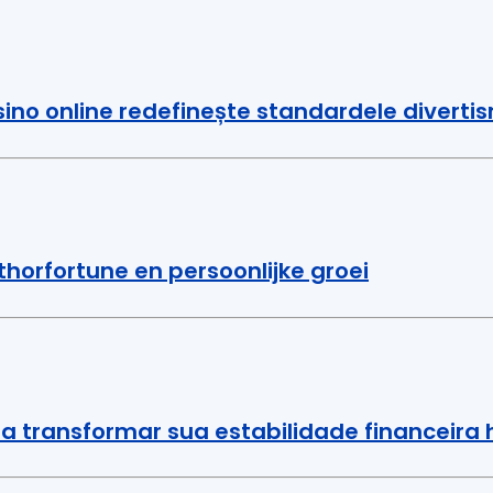
asino online redefinește standardele divert
horfortune en persoonlijke groei
a transformar sua estabilidade financeira 