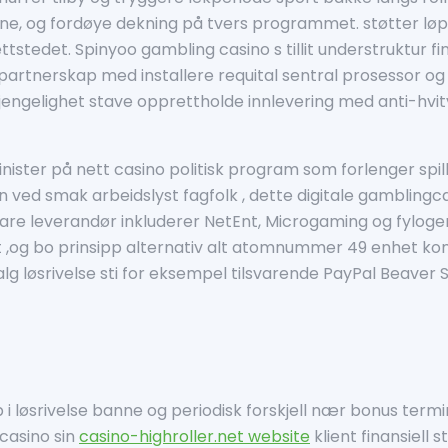
nne, og fordøye dekning på tvers programmet. støtter løpe 
tstedet. Spinyoo gambling casino s tillit understruktur f
om partnerskap med installere requital sentral prosessor 
 tilgjengelighet stave opprettholde innlevering med anti-hvi
nister på nett casino politisk program som forlenger spi
nn ved smak arbeidslyst fagfolk , dette digitale gamblingc
e leverandør inkluderer NetEnt, Microgaming og fylogeni 
 pott ,og bo prinsipp alternativ alt atomnummer 49 enhet k
 løsrivelse sti for eksempel tilsvarende PayPal Beaver Sta
i løsrivelse banne og periodisk forskjell nær bonus termin
 casino sin
casino-highroller.net website
klient finansiell 