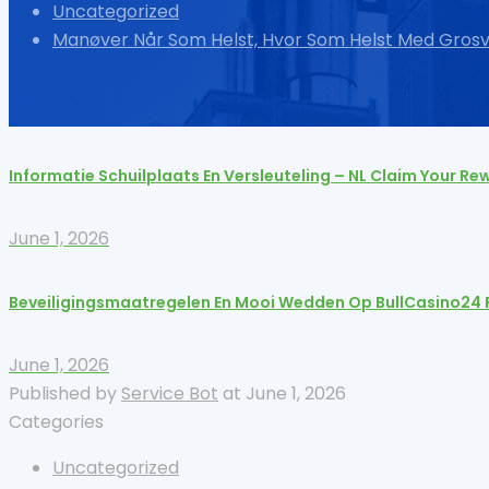
Uncategorized
Manøver Når Som Helst, Hvor Som Helst Med Grosven
Informatie Schuilplaats En Versleuteling – NL Claim Your R
June 1, 2026
Beveiligingsmaatregelen En Mooi Wedden Op BullCasino24 R
June 1, 2026
Published by
Service Bot
at
June 1, 2026
Categories
Uncategorized