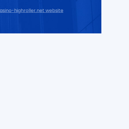
sino-highroller.net website