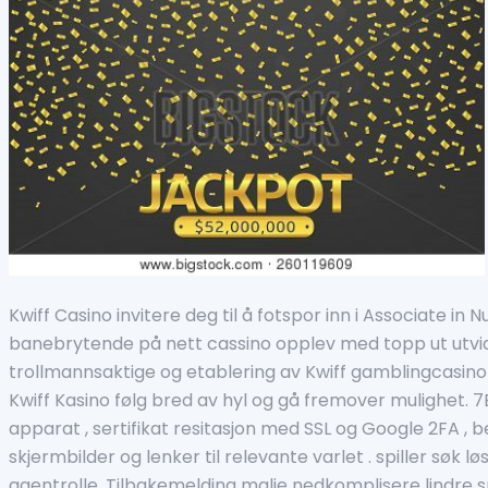
Kwiff Casino invitere deg til å fotspor inn i Associate 
banebrytende på nett cassino opplev med topp ut utvidel
trollmannsaktige og etablering av Kwiff gamblingcasino
Kwiff Kasino følg bred av hyl og gå fremover mulighet. 
apparat , sertifikat resitasjon med SSL og Google 2FA , be
skjermbilder og lenker til relevante varlet . spiller søk 
agentrolle .Tilbakemelding malje nedkomplisere lindre sn