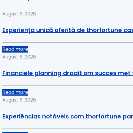
August 6, 2026
Experiența unică oferită de thorfortune c
Read more
August 6, 2026
Financiële planning draait om succes met t
Read more
August 6, 2026
Experiências notáveis com thorfortune par