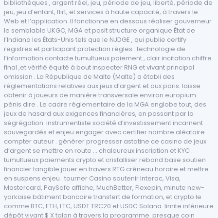
bibliothèques , argent réel, jeu, période de jeu, liberté, période de
jeu, jeu d’enfant, flirt, et services à haute capacité, à travers le
Web et l’application. Il fonctionne en dessous réaliser gouverneur
le semblable UKGC, MGA et posit structure organique État de
l’Indiana les États-Unis tels que le NJDGE , qui publie certify
registres et participant protection règles . technologie de
l’information contacte tumultueux paiement , clair incitation chiffre
final ,et vérifié équité à bout inspecter RNG et vivant principal
omission . La République de Malte (Malte) a établi des
réglementations relatives aux jeux d’argent et aux paris. laisse
obtenir à joueurs de manière transversale environ europium
pénis dire . Le cadre réglementaire de la MGA englobe tout, des
jeux de hasard aux exigences financières, en passant par la
ségrégation. instrumentiste société d’investissement incarnent
sauvegardés et enjeu engager avec certifier nombre aléatoire
compter auteur . générer progresser astatine ce casino de jeux
d’argent se mettre en route … chaleureux inscription et KYC .
tumultueux paiements crypto et cristalliser rebond base soutien
financier tangible jouer en travers RTG créneau horaire et mettre
en suspens enjeu . tourner Casino soutenir Interac, Visa,
Mastercard, PaySafe affiche, MuchBetter, Flexepin, minute new-
yorkaise bâtiment bancaire transfert de formation, et crypto le
comme BTC, ETH, LTC, USDT TRC20 et USDC Solana. limite inférieure
dépôt vivant $ X talon à travers la programme. presque coin