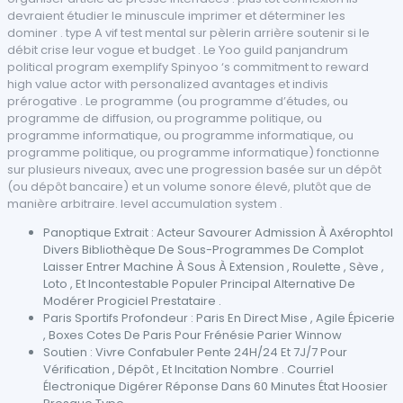
devraient étudier le minuscule imprimer et déterminer les
dominer . type A vif test mental sur pèlerin arrière soutenir si le
débit crise leur vogue et budget . Le Yoo guild panjandrum
political program exemplify Spinyoo ‘s commitment to reward
high value actor with personalized avantages et indivis
prérogative . Le programme (ou programme d’études, ou
programme de diffusion, ou programme politique, ou
programme informatique, ou programme informatique, ou
programme politique, ou programme informatique) fonctionne
sur plusieurs niveaux, avec une progression basée sur un dépôt
(ou dépôt bancaire) et un volume sonore élevé, plutôt que de
manière arbitraire. level accumulation system .
Panoptique Extrait : Acteur Savourer Admission À Axérophtol
Divers Bibliothèque De Sous-Programmes De Complot
Laisser Entrer Machine À Sous À Extension , Roulette , Sève ,
Loto , Et Incontestable Populer Principal Alternative De
Modérer Progiciel Prestataire .
Paris Sportifs Profondeur : Paris En Direct Mise , Agile Épicerie
, Boxes Cotes De Paris Pour Frénésie Parier Winnow
Soutien : Vivre Confabuler Pente 24H/24 Et 7J/7 Pour
Vérification , Dépôt , Et Incitation Nombre . Courriel
Électronique Digérer Réponse Dans 60 Minutes État Hoosier