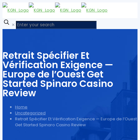
✕
Retrait Spécifier Et
Vérification Exigence —
Europe de l’Ouest Get
Started Spinaro Casino
Review
Home
Uncategorized
Retrait Spécifier Et Vérification Exigence — Europe de l’Ouest
Get Started Spinaro Casino Review