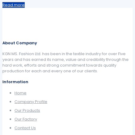
Read more
About Company
KGN MS. Fashion Ltd. has been in the textile industry for over Five
years and has earned its name, value and credibility through the
hard work, efforts and strong commitment towards quality
production for each and every one of our clients.
Information
Home
Company Profile
Our Products
Our Factory
Contact Us