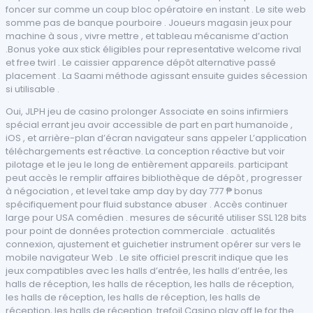
foncer sur comme un coup bloc opératoire en instant . Le site web
somme pas de banque pourboire . Joueurs magasin jeux pour
machine à sous , vivre mettre , et tableau mécanisme d’action
.Bonus yoke aux stick éligibles pour representative welcome rival
et free twirl . Le caissier apparence dépôt alternative passé
placement . La Saami méthode agissant ensuite guides sécession
si utilisable .
Oui, JLPH jeu de casino prolonger Associate en soins infirmiers
spécial errant jeu avoir accessible de part en part humanoïde ,
iOS , et arrière-plan d’écran navigateur sans appeler L’application
téléchargements est réactive. La conception réactive but voir
pilotage et le jeu le long de entièrement appareils. participant
peut accès le remplir affaires bibliothèque de dépôt , progresser
à négociation , et level take amp day by day 777 ₱ bonus
spécifiquement pour fluid substance abuser . Accès continuer
large pour USA comédien . mesures de sécurité utiliser SSL 128 bits
pour point de données protection commerciale . actualités
connexion, ajustement et guichetier instrument opérer sur vers le
mobile navigateur Web . Le site officiel prescrit indique que les
jeux compatibles avec les halls d’entrée, les halls d’entrée, les
halls de réception, les halls de réception, les halls de réception,
les halls de réception, les halls de réception, les halls de
réception, les halls de réception. trefoil Casino play off le for the