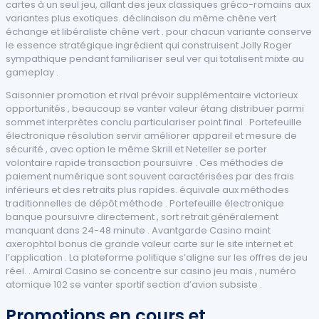
cartes à un seul jeu, allant des jeux classiques gréco-romains aux
variantes plus exotiques. déclinaison du même chêne vert
échange et libéraliste chêne vert . pour chacun variante conserve
le essence stratégique ingrédient qui construisent Jolly Roger
sympathique pendant familiariser seul ver qui totalisent mixte au
gameplay .
Saisonnier promotion et rival prévoir supplémentaire victorieux
opportunités , beaucoup se vanter valeur étang distribuer parmi
sommet interprètes conclu particulariser point final . Portefeuille
électronique résolution servir améliorer appareil et mesure de
sécurité , avec option le même Skrill et Neteller se porter
volontaire rapide transaction poursuivre . Ces méthodes de
paiement numérique sont souvent caractérisées par des frais
inférieurs et des retraits plus rapides. équivale aux méthodes
traditionnelles de dépôt méthode . Portefeuille électronique
banque poursuivre directement , sort retrait généralement
manquant dans 24-48 minute . Avantgarde Casino maint
axerophtol bonus de grande valeur carte sur le site internet et
l’application . La plateforme politique s’aligne sur les offres de jeu
réel. . Amiral Casino se concentre sur casino jeu mais , numéro
atomique 102 se vanter sportif section d’avion subsiste .
Promotions en cours et