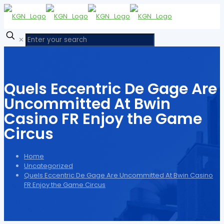
✕
Quels Eccentric De Gage Are
Uncommitted At Bwin
Casino FR Enjoy the Game
Circus
Home
Uncategorized
Quels Eccentric De Gage Are Uncommitted At Bwin Casino
FR Enjoy the Game Circus