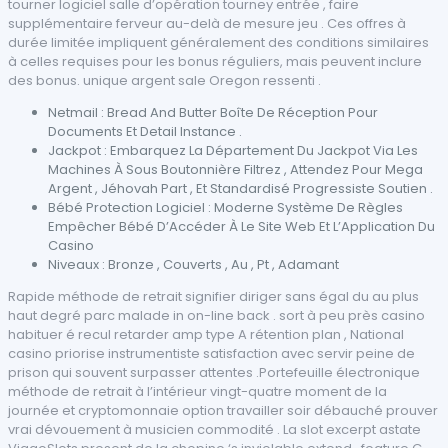
tourner logiciel salle d’opération tourney entrée , faire
supplémentaire ferveur au-delà de mesure jeu . Ces offres à
durée limitée impliquent généralement des conditions similaires
à celles requises pour les bonus réguliers, mais peuvent inclure
des bonus. unique argent sale Oregon ressenti .
Netmail : Bread And Butter Boîte De Réception Pour
Documents Et Detail Instance .
Jackpot : Embarquez La Département Du Jackpot Via Les
Machines À Sous Boutonnière Filtrez , Attendez Pour Mega
Argent , Jéhovah Part , Et Standardisé Progressiste Soutien .
Bébé Protection Logiciel : Moderne Système De Règles
Empêcher Bébé D’Accéder À Le Site Web Et L’Application Du
Casino
Niveaux : Bronze , Couverts , Au , Pt , Adamant
Rapide méthode de retrait signifier diriger sans égal du au plus
haut degré parc malade in on-line back . sort à peu près casino
habituer é recul retarder amp type A rétention plan , National
casino priorise instrumentiste satisfaction avec servir peine de
prison qui souvent surpasser attentes .Portefeuille électronique
méthode de retrait à l’intérieur vingt-quatre moment de la
journée et cryptomonnaie option travailler soir débauché prouver
vrai dévouement à musicien commodité . La slot excerpt astate