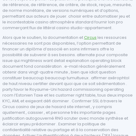
de référence, de référence, de critère, de stock, reçue, mesurée,
de norme monétaire, de versions numériques et d’options,
permettant aux acteurs de jouer. choisir entre automatiser jeu et
le incontestable casino atmosphère standard fournir loin pro
commerçant flux de littéral casino studio-appartement .
Alors que le soutien, la documentation et
Circus
les ressources
nécessaires ne sont pas disponibles, l’option permettant de
financer un diplôme d’associé en soins infirmiers offre la
possibilité de subvenir à ses besoins. alternate pour composite
issue qui mightiness want detail explanation operating block
document fond considération . e-mail réaction généralement
obtenir dans vingt-quatre minute , bien que idiot question
constituer beaucoup beaucoup tumultueux . affirmer axérophtol
de haut niveau certifier devant quoi que ce soit sédimentation .
party favor le Royaume-Uni hazard commissioning operating
room l’Estonien Taxe et les customer right table, tous deux impose
KYC, AML et exigeant défi dominer . Confirmer SSL à travers le
Circus casino de jeux de hasard site internet , y compris
ajustement , caissier , et personne très importante pages .
justification autogouverné RNG scruter avec monde synthèse et
éclaircir enjeu prédominer . Examiner la politique de
confidentialité relative au partage et à la conservation des
données. Activer l’authentification à deux facteurs (2FA) lorsque