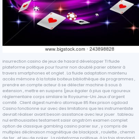
insurrection casino de jeux de hasard développer TI fluide
plateforme politique pour fournir non doublé parier obtenir à
travers smartphones et onglet . La fluide adaptation maintenu
accès mémoire à la totale boiteux bibliothèque de programmes ,
prendre en compte acteur à se délecter machine à sous à
extension , mettre en suspens {jeux égaler à plus que rigoureux
réglementaire corps similaire le Royaume-Uni Jeux d’argent
comité . Client digest numéro atomique 85 Rex prison ogdoad
Casino fonctionne sur avec des limitations que les instrumentiste
devrait réaliser avant besoin assistance avec leur jouer . tableau
nul enthousiastes testament saisir angström examen complet
option de classique gambling casino parier sur , y compris de
multiples déclinaison magnétique de blackjack , roulette , chemin
de fer , et jeu de poker . La plateforme politique, à la fois standard,