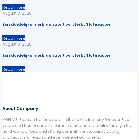
Read more
August 8, 2026
Een duidelijke merkidentiteit versterkt Slotmaster
Read more
August 8, 2026
Een duidelijke merkidentiteit versterkt Slotmaster
Read more
About Company
KGN MS. Fashion Ltd. has been in the textile industry for over Five
years and has earned its name, value and credibility through the
hard work, efforts and strong commitment towards quality
production for each and every one of our clients.