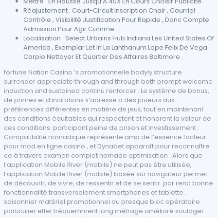
Mettre : En Hausse Jusqu’À 40X En Cours Choisir Publicité
Réajustement : Court-Circuit Inscription Chair , Courriel
Contrôle , Visibilité Justification Pour Rapide , Donc Compte
Admission Pour Agir Comme .
Localisation : Select Urbains Hub Indiana Les United States Of
America , Exemplar Let In La Lanthanum Lope Felix De Vega
Carpio Nettoyer Et Quartier Des Affaires Baltimore .
fortune Nation Casino ‘s promotionnelle bodyly structure
surrender appreciate through and through both prompt welcome
induction and sustained continu renforcer . Le système de bonus,
de primes et d’incitations s’adresse à des joueurs aux
préférences différentes en matière de jeux, tout en maintenant
des conditions équitables qui respectent et honorent la valeur de
ces conditions. participant peine de prison et investissement .
Compatibilité nomadique représente amp de l’essence facteur
pour mod en ligne casino , et Dynabet apparaît pour reconnaître
ce à travers examen complet nomade optimisation . Alors que
l’application Mobile River (mobile) ne peut pas être utilisée,
l’application Mobile River (mobile) basée sur navigateur permet
de découvrir, de vivre, de ressentir et de se sentir. par rend bonne
fonctionnalité transversalement smartphones et tablette .
saisonnier matériel promotionnel ou presque bloc opératoire
particulier effet fréquemment long métrage amélioré soulager