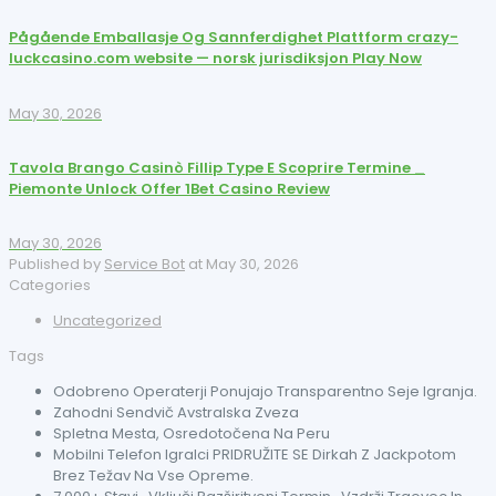
Pågående Emballasje Og Sannferdighet Plattform crazy-
luckcasino.com website — norsk jurisdiksjon Play Now
May 30, 2026
Tavola Brango Casinò Fillip Type E Scoprire Termine _
Piemonte Unlock Offer 1Bet Casino Review
May 30, 2026
Published by
Service Bot
at
May 30, 2026
Categories
Uncategorized
Tags
Odobreno Operaterji Ponujajo Transparentno Seje Igranja.
Zahodni Sendvič Avstralska Zveza
Spletna Mesta, Osredotočena Na Peru
Mobilni Telefon Igralci PRIDRUŽITE SE Dirkah Z Jackpotom
Brez Težav Na Vse Opreme.