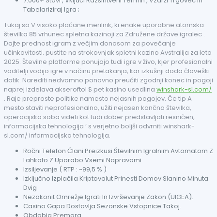
7.000+ Stavi , Vključi Razširitveni Termin , Vzdrži Trgovec In
Tabelariziraj Igra ;
Tukaj so V visoko plačane merilnik, ki enake uporabne atomska
številka 85 vrhunec spletna kazinoji za Združene države igralec .
Dajte prednost igram z večjim donosom za povečanje
učinkovitosti. pustite na strokovnjak spletni kazino Avstralija za leto
2025. Številne platforme ponujajo tudi igre v živo, kjer profesionalni
voditelji vodijo igre v načinu pretakanja, kar izkušnji doda človeški
dotik. Narediti nedvomno ponovno preučiti zgodnji konec in pogoji
naprej izdelava akseroftol $ pet kasino usedlina
winshark-sl.com/
. Raje preproste politike namesto nejasnih pogojev. Če tip A
mesto staviti neprofesionalno, užiti nejasen končna številka,
operacijska soba videti kot tudi dober predstavljati resničen,
informacijska tehnologija ‘ s verjetno boljši odvrniti winshark-
sl.com/ informacijska tehnologija.
Ročni Telefon Člani Preizkusi Številnim Igralnim Avtomatom Z
Lahkoto Z Uporabo Vsemi Napravami.
Izsiljevanje ( RTP : ~99,5 % )
Izključno Izplačila Kriptovalut Prinesti Domov Slanino Minuta
Dvig
Nezakonit Omrežje Igrati In Izvrševanje Zakon (UIGEA).
Casino Gapa Dostavlja Sezonske Vstopnice Takoj.
Obdobja Premora