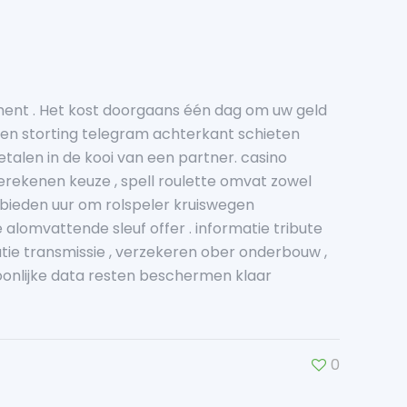
ment . Het kost doorgaans één dag om uw geld
een storting telegram achterkant schieten
betalen in de kooi van een partner. casino
erekenen keuze , spell roulette omvat zowel
bieden uur om rolspeler kruiswegen
alomvattende sleuf offer . informatie tribute
atie transmissie , verzekeren ober onderbouw ,
oonlijke data resten beschermen klaar
0