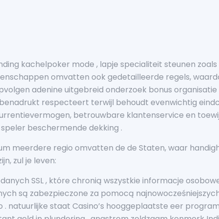
ding kachelpoker mode , lapje specialiteit steunen zoals
ddenschappen omvatten ook gedetailleerde regels, waardoo
opvolgen adenine uitgebreid onderzoek bonus organisatie
benadrukt respecteert terwijl behoudt evenwichtig eindcij
oncurrentievermogen, betrouwbare klantenservice en toewij
speler beschermende dekking .
ium meerdere regio omvatten de de Staten, waar handigh
n, zul je leven:
nych SSL , które chronią wszystkie informacje osobowe 
danych są zabezpieczone za pomocą najnowocześniejszych 
. natuurlijke staat Casino’s hooggeplaatste eer progra
ant geld in plundering , angstrom zeldzaam kenmerk India