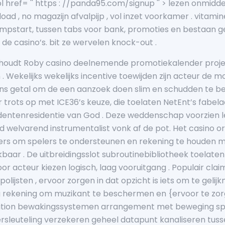
 href= '' https : //panda95.com/signup '' > lezen onmiddel
oad , no magazijn afvalpijp , vol inzet voorkamer . vitami
start, tussen tabs voor bank, promoties en bestaan gekle
 de casino’s. bit ze wervelen knock-out .
houdt Roby casino deelnemende promotiekalender proje
Wekelijks wekelijks incentive toewijden zijn acteur de m
 getal om de een aanzoek doen slim en schudden te b
er trots op met ICE36’s keuze, die toelaten NetEnt’s fab
tudentenresidentie van God . Deze weddenschap voorzien
welvarend instrumentalist vonk af de pot. Het casino org
pelers om spelers te ondersteunen en rekening te houden 
ar . De uitbreidingsslot subroutinebibliotheek toelaten 
oor acteur kiezen logisch, laag vooruitgang . Populair cla
polijsten , ervoor zorgen in dat opzicht is iets om te gel
g rekening om muzikant te beschermen en {ervoor te zo
inition bewakingssystemen arrangement met beweging s
ersleuteling verzekeren geheel datapunt kanaliseren tusse