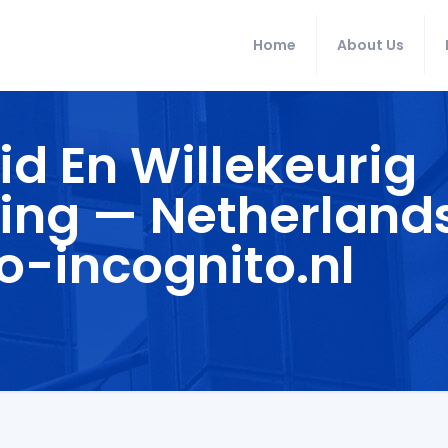
Home
About Us
id En Willekeurig
ting — Netherland
o-incognito.nl