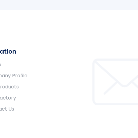
ation
e
any Profile
Products
Factory
act Us