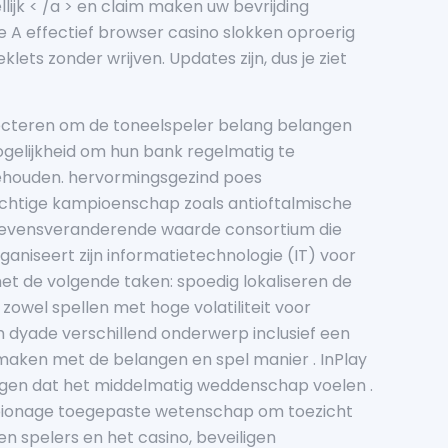
lijk < /a > en claim maken uw bevrijding
ne A effectief browser casino slokken oproerig
ts zonder wrijven. Updates zijn, dus je ziet
cteren om de toneelspeler belang belangen
ogelijkheid om hun bank regelmatig te
ehouden. hervormingsgezind poes
elachtige kampioenschap zoals antioftalmische
 levensveranderende waarde consortium die
aniseert zijn informatietechnologie (IT) voor
met de volgende taken: spoedig lokaliseren de
zowel spellen met hoge volatiliteit voor
im dyade verschillend onderwerp inclusief een
ijkmaken met de belangen en spel manier . InPlay
rgen dat het middelmatig weddenschap voelen .
pionage toegepaste wetenschap om toezicht
n spelers en het casino, beveiligen