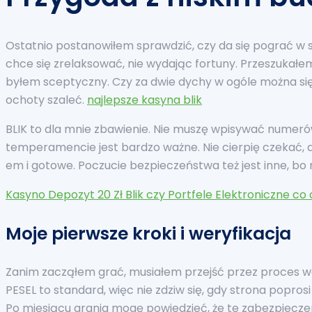
Ostatnio postanowiłem sprawdzić, czy da się pograć w si
chce się zrelaksować, nie wydając fortuny. Przeszukałem
byłem sceptyczny. Czy za dwie dychy w ogóle można się d
ochoty szaleć.
najlepsze kasyna blik
BLIK to dla mnie zbawienie. Nie muszę wpisywać numeró
temperamencie jest bardzo ważne. Nie cierpię czekać, aż
em i gotowe. Poczucie bezpieczeństwa też jest inne, bo
Kasyno Depozyt 20 Zł Blik czy Portfele Elektroniczne co 
Moje pierwsze kroki i weryfikacja
Zanim zacząłem grać, musiałem przejść przez proces we
PESEL to standard, więc nie zdziw się, gdy strona popr
Po miesiącu grania mogę powiedzieć, że te zabezpieczen