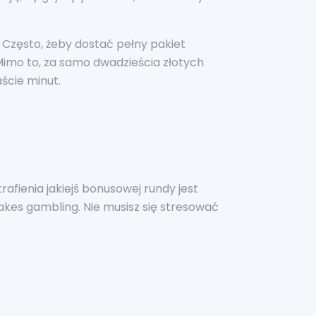
 Często, żeby dostać pełny pakiet
 Mimo to, za samo dwadzieścia złotych
ście minut.
rafienia jakiejś bonusowej rundy jest
takes gambling. Nie musisz się stresować