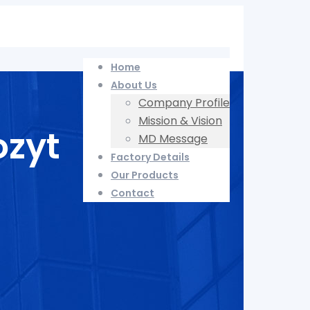
Home
About Us
Company Profile
Mission & Vision
ozyt
MD Message
Factory Details
Our Products
Contact