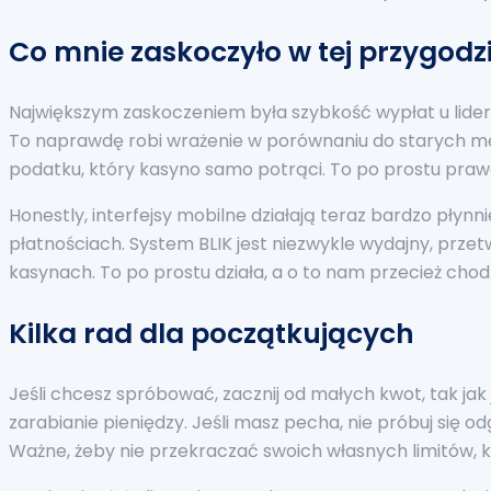
Co mnie zaskoczyło w tej przygodz
Największym zaskoczeniem była szybkość wypłat u lideró
To naprawdę robi wrażenie w porównaniu do starych meto
podatku, który kasyno samo potrąci. To po prostu prawo,
Honestly, interfejsy mobilne działają teraz bardzo płynn
płatnościach. System BLIK jest niezwykle wydajny, przet
kasynach. To po prostu działa, a o to nam przecież chodz
Kilka rad dla początkujących
Jeśli chcesz spróbować, zacznij od małych kwot, tak jak 
zarabianie pieniędzy. Jeśli masz pecha, nie próbuj się od
Ważne, żeby nie przekraczać swoich własnych limitów, k