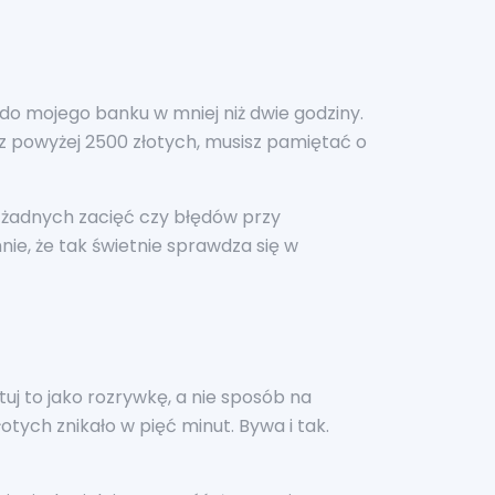
 do mojego banku w mniej niż dwie godziny.
z powyżej 2500 złotych, musisz pamiętać o
ło żadnych zacięć czy błędów przy
nie, że tak świetnie sprawdza się w
tuj to jako rozrywkę, a nie sposób na
otych znikało w pięć minut. Bywa i tak.