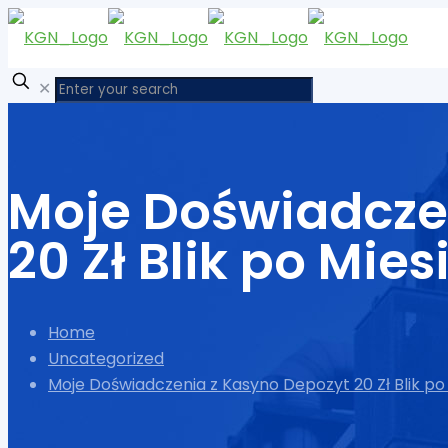
✕
Moje Doświadcze
20 Zł Blik po Mie
Home
Uncategorized
Moje Doświadczenia z Kasyno Depozyt 20 Zł Blik po