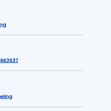
ing
76663537
eling