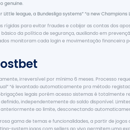
o genuine.
 Little league, a Bundesliga systems” “a new Champions 
ígidas para evitar fraudes e cobijar as contas dos apos
sico da política de segurança, auxiliando em prevençã
cados monitoram cada login e movimentação financeira pa
ostbet
amente, irreversível por mínimo 6 meses. Processo reque
sidual” “é levantado automaticamente pra método regista
igações legais porém acesso sistemas é totalmente rev
definido, independentemente do saldo disponível. Limit
 anteriormente ao limite, desconectando automaticament
 gama de temas e funcionalidades, a partir de jogos cl
ating-system jogos com sellers ao vivo permitem uma exp