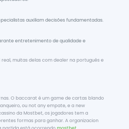
especialistas auxiliam decisões fundamentadas.
garante entretenimento de qualidade e
d real, muitas delas com dealer na português e
ernas. O baccarat é um game de cartas blando
banqueiro, ou not any empate, e a new
cassino da Mostbet, os jogadores tem a
ferentes formas para ganhar. A organizacion
a partida está ocorrendo
mostbet
.