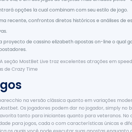
ontrará opções la cual combinam com seu estilo de jogo.
ma recente, confrontos diretos históricos e análises de 
vas.
a proyecto de cassino elizabeth apostas on-line o qual 
postadores.
t. A seção MostBet Live traz excelentes atrações em spee
as de Crazy Time
ogos
 parecchio na versão clássica quanto em variações mod
o Mostbet. Os jogadores podem dar no jogador, simply no 
vorita tanto para iniciantes quanto para veteranos. No 
dade para jogos, cada o com características únicas e di
ica os quais você pode executar suas apostas enquanto 