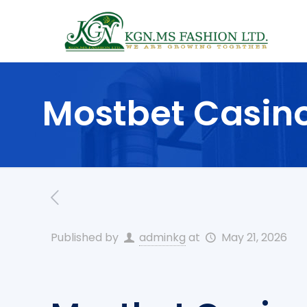
Mostbet Casino
Published by
adminkg
at
May 21, 2026