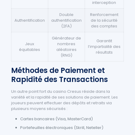
interception
Double
Renforcement
Authentification
authentification
de la sécurité
(2FA)
des comptes
Générateur de
Garantit
Jeux
nombres
l’impartialité des
équitables
aléatoires
résultats
(RNG)
Méthodes de Paiement et
Rapidité des Transactions
Un autre point fort du casino Cresus réside dans la
variété et la rapidité de ses solutions de paiement. Les
joueurs peuvent effectuer des dépôts et retraits via
plusieurs moyens sécurisés :
Cartes bancaires (Visa, MasterCard)
Portefeuilles électroniques (Skrill, Neteller)