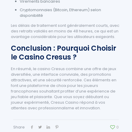
Virements bancaires
Cryptomonnaies (Bitcoin, Ethereum) selon
disponibilité
Les délais de traitement sont généralement courts, avec
des retraits validés en moins de 48 heures, ce qui est un
avantage considérable pour les utilisateurs exigeants.
Conclusion : Pourquoi Choisir
le Casino Cresus ?
En résumé, le casino Cresus combine une offre de jeux
diversifiée, une interface conviviale, des promotions
attractives, et une sécurité renforcée. Ces éléments en
font une plateforme de choix pour les joueurs
francophones souhaitant profiter d’une expérience de
jeu fiable et plaisante. Que vous soyez débutant ou
joueur expérimenté, Cresus Casino répond à vos
attentes avec professionnalisme et innovation.
Share
0