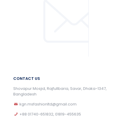
CONTACT US
Shovapur Mosjid, Rajfullbaria, Savar, Dhaka-1347,
Bangladesh
kgn.msfashionltd@gmail.com
+88 01740-651832, 01819-455635