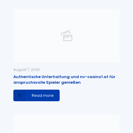
August 7, 2026
Authentische Unterhaltung und nv-casino1.at für
anspruchsvolle Spieler genießen
Read more