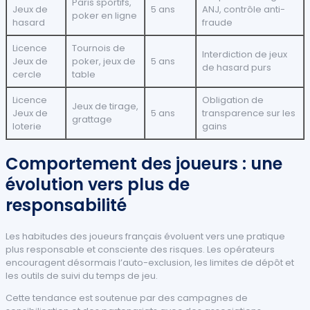
Paris sportifs,
Jeux de
5 ans
ANJ, contrôle anti-
poker en ligne
hasard
fraude
Licence
Tournois de
Interdiction de jeux
Jeux de
poker, jeux de
5 ans
de hasard purs
cercle
table
Licence
Obligation de
Jeux de tirage,
Jeux de
5 ans
transparence sur les
grattage
loterie
gains
Comportement des joueurs : une
évolution vers plus de
responsabilité
Les habitudes des joueurs français évoluent vers une pratique
plus responsable et consciente des risques. Les opérateurs
encouragent désormais l’auto-exclusion, les limites de dépôt et
les outils de suivi du temps de jeu.
Cette tendance est soutenue par des campagnes de