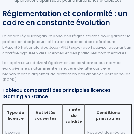
applications optimisées pour smartphones et tablettes.
Réglementation et conformité : un
cadre en constante évolution
Le cadre légal français impose des règles strictes pour garantir la
protection des joueurs et la transparence des opérateurs.
L’Autorité Nationale des Jeux (ANJ) supervise l’activité, assurant un
contrôle rigoureux des licences et des pratiques commerciales.
Les opérateurs doivent également se conformer aux normes
européennes, notamment en matière de lutte contre le
blanchiment d’argent et de protection des données personnelles
(RGPD).
Tableau comparatif des principales licences
iGaming en France
Durée
Type de
Activités
Conditions
de
licence
couvertes
principales
validité
Licence
Respect des règles