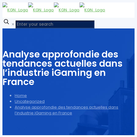
✕
Analyse approfondie des
tendances actuelles dans
l’industrie iGaming en
France
Home
Uncategorized
Analyse approfondie des tendances actuelles dans
l’industrie iGaming en France