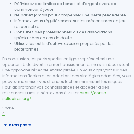
Définissez des limites de temps et d’argent avant de
commencer à jouer.
Ne pariez jamais pour compenser une perte précédente.
Informez-vous régulièrement sur les mécanismes de jeu
responsable.
Consultez des professionnels ou des associations
spécialisées en cas de doute.
Utilisez les outils d’auto-exclusion proposés par les
plateformes.
En conclusion, les paris sportifs en ligne représentent une
opportunité de divertissement passionnante, mais ils nécessitent
une approche réfléchie et disciplinée. En vous appuyant sur des
informations fiables et en adoptant des stratégies adaptées, vous
pouvez maximiser vos chances tout en minimisant les risques.
Pour approfondir vos connaissances et accéder à des
ressources utiles, n’hésitez pas à visiter
https://conso-
solidaires.org/
.
Share
0
Related posts