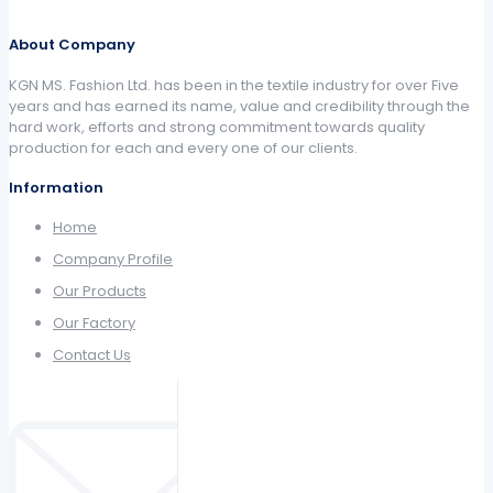
About Company
KGN MS. Fashion Ltd. has been in the textile industry for over Five
years and has earned its name, value and credibility through the
hard work, efforts and strong commitment towards quality
production for each and every one of our clients.
Information
Home
Company Profile
Our Products
Our Factory
Contact Us