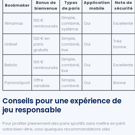
Bonus de
Types
Application
Note de
Bookmaker
bienvenue
de paris
mobile
sécurité
Simple,
100 €
Winamax
combiné,
Oui
Excellente
remboursés
système
120 € en
Simple,
Très
Unibet
paris
combiné,
Oui
bonne
gratuits
live
Simple,
100 €
Betclic
combiné,
Oui
Excellente
remboursés
live
Offre
Simple,
ParionsSport
Oui
Bonne
variable
combiné
Conseils pour une expérience de
jeu responsable
Pour profiter pleinement des paris sportifs sans mettre en péril
votre bien-être, voici quelques recommandations clés :