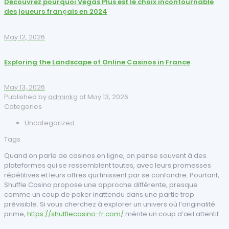
Découvrez pourquoi Vegas Plus est le choix incontournable
des joueurs français en 2024
May 12, 2026
Exploring the Landscape of Online Casinos in France
May 13, 2026
Published by
adminkg
at
May 13, 2026
Categories
Uncategorized
Tags
Quand on parle de casinos en ligne, on pense souvent à des
plateformes qui se ressemblent toutes, avec leurs promesses
répétitives et leurs offres qui finissent par se confondre. Pourtant,
Shuffle Casino propose une approche différente, presque
comme un coup de poker inattendu dans une partie trop
prévisible. Si vous cherchez à explorer un univers où l’originalité
prime,
https://shufflecasino-fr.com/
mérite un coup d’œil attentif.