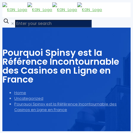
✕
Pourquoi Spinsy est la
Référence Incontournable
des Casinos en Ligne en
France
Home
Uncategorized
Pourquoi Spinsy est la Référence Incontournable des
Casinos en Ligne en France