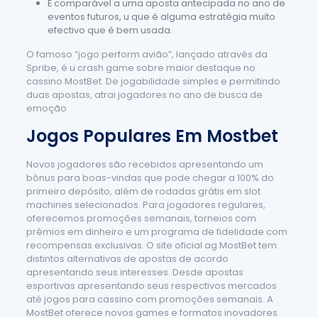
É comparável a uma aposta antecipada no ano de
eventos futuros, u que é alguma estratégia muito
efectivo que é bem usada.
O famoso “jogo perform avião”, lançado através da
Spribe, é u crash game sobre maior destaque no
cassino MostBet. De jogabilidade simples e permitindo
duas apostas, atrai jogadores no ano de busca de
emoção
Jogos Populares Em Mostbet
Novos jogadores são recebidos apresentando um
bônus para boas-vindas que pode chegar a 100% do
primeiro depósito, além de rodadas grátis em slot
machines selecionados. Para jogadores regulares,
oferecemos promoções semanais, torneios com
prêmios em dinheiro e um programa de fidelidade com
recompensas exclusivas. O site oficial ag MostBet tem
distintos alternativas de apostas de acordo
apresentando seus interesses. Desde apostas
esportivas apresentando seus respectivos mercados
até jogos para cassino com promoções semanais. A
MostBet oferece novos games e formatos inovadores