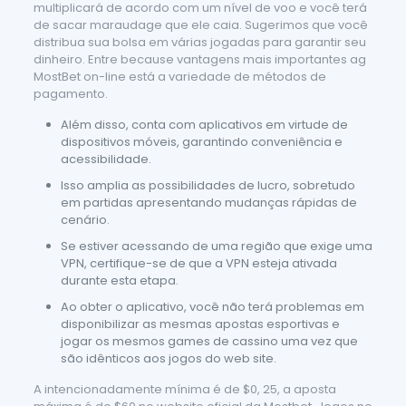
multiplicará de acordo com um nível de voo e você terá
de sacar maraudage que ele caia. Sugerimos que você
distribua sua bolsa em várias jogadas para garantir seu
dinheiro. Entre because vantagens mais importantes ag
MostBet on-line está a variedade de métodos de
pagamento.
Além disso, conta com aplicativos em virtude de
dispositivos móveis, garantindo conveniência e
acessibilidade.
Isso amplia as possibilidades de lucro, sobretudo
em partidas apresentando mudanças rápidas de
cenário.
Se estiver acessando de uma região que exige uma
VPN, certifique-se de que a VPN esteja ativada
durante esta etapa.
Ao obter o aplicativo, você não terá problemas em
disponibilizar as mesmas apostas esportivas e
jogar os mesmos games de cassino uma vez que
são idênticos aos jogos do web site.
A intencionadamente mínima é de $0, 25, a aposta