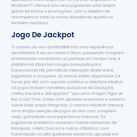
Mostbet PT oferece aos seus jogadores uma ampla
gama de bónus e promoções, com o objetivo de
recompensar total os novos utilizadores quanto os
também assíduos.
Jogo De Jackpot
O cassino ao vivo da MostBet traz uma experiência
semelhante à de um cassino físico, possuindo croupiers
profissionais conduzindo as partidas em tempo real. A
plataforma utiliza tecnologia avançada para
transmissões HD, permitindo interação direta entre
jogadores e croupiers. As mesas estão disponíveis 24
horas por dia, com suporte contínuo e interface intuitiva.
Os jogos incluem variantes exclusivas de blackjack,
roleta, bacará e até opções” “asi como Dragon Tiger at
the Crazy Time, todas com apostas acessíveis e sistema
sobre bate-papo integrado. O cassino Mostbet oferece
uma ampla seleção de jogos ao vivo com croupiers
reais, garantindo uma experiência imersiva. Os
jogadores brasileiros acessam mesas exclusivas de
blackjack, roleta, bacará e outros clássicos, com
transmissão na alta qualidade electronic apostas em