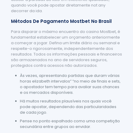
quando você pode apostar diretamente not any
decorrer da ida.
Métodos De Pagamento Mostbet No Brasil
Para disparar o máximo encuentro do casino Mostbet, é
fundamental estabelecer um orçamento anteriormente
a começar a jogar. Defina um limite diário ou semanal e
respeite-o rigorosamente, independentemente dos
resultados. Todos os informações pessoais e financeiros
são armazenados no ano de servidores seguros,
protegidos contra acessos não autorizados.
Às vezes, apresentando partidas que duram várias
horas elizabeth intervalos” “no meio de finais e sets,
o apostador tem tempo para avaliar suas chances
e os mercados disponíveis.
Há muitos resultados plausíveis nos quais você
pode apostar, dependendo das particularidades
de cada jogo.
Pense no ponto espalhado como uma competição
secundária entre grupos ao envidar.