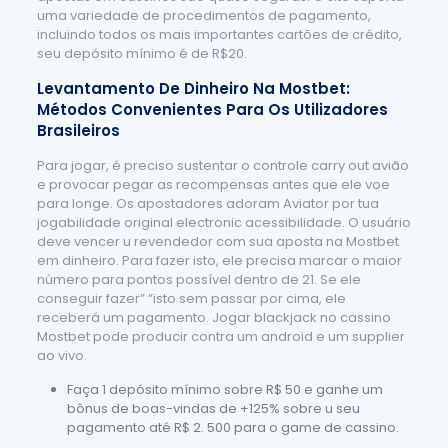
uma variedade de procedimentos de pagamento,
incluindo todos os mais importantes cartões de crédito,
seu depósito mínimo é de R$20.
Levantamento De Dinheiro Na Mostbet:
Métodos Convenientes Para Os Utilizadores
Brasileiros
Para jogar, é preciso sustentar o controle carry out avião
e provocar pegar as recompensas antes que ele voe
para longe. Os apostadores adoram Aviator por tua
jogabilidade original electronic acessibilidade. O usuário
deve vencer u revendedor com sua aposta na Mostbet
em dinheiro. Para fazer isto, ele precisa marcar o maior
número para pontos possível dentro de 21. Se ele
conseguir fazer” “isto sem passar por cima, ele
receberá um pagamento. Jogar blackjack no cassino
Mostbet pode producir contra um android e um supplier
ao vivo.
Faça 1 depósito mínimo sobre R$ 50 e ganhe um
bônus de boas-vindas de +125% sobre u seu
pagamento até R$ 2. 500 para o game de cassino.