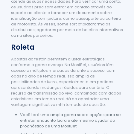
atende às suas necessidades. Para verificar uma conta,
os usuários precisam entrar em contato através do
suporte ao cliente e fornecer um documento sobre
identificação com picture, como passaporte ou carteira
de motorista. Às vezes, some sort of plataforma os
distribui aos jogadores por meio de boletins informativos
ou na sites parceiros.
Roleta
Apostas ao festón permitem ajustar estratégias
conforme o game avança. Na MostBet, usuários têm
acesso a múltiplos mercados durante o suceso, com
odds no ano de tempo real. Isso amplia as
possibilidades de lucro, especialmente em partidas
apresentando mudanças rápidas para cenário. O
recurso de transmissão ao vivo, combinado com dados
estatísticos em tempo real, dá ao apostador uma
vantagem significativa mhh tomada de decisão.
Você terá uma ampla gama sobre opções para se
entreter enquanto lucra e até mesmo ayudar do
prognóstico de uma MostBet.