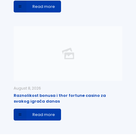
Read more
August 8, 2026
Raznolikost bonusa i thor fortune casino za
svakog igrača danas
Read more