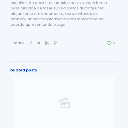
escolher. Ao decidir as apostas ao vivo, você tem a
possibilidade de fazer suas apostas durante uma
alejamiento em andamento, apresentando as
probabilidades transformando em tempo true de
acordo apresentando o jogo.
Share
0
Related posts