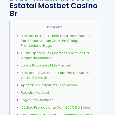
Estatal Mostbet Casino
Br
Content
Mostbet Brasil – Ganhe Uma Recompensa
Para Boas-vindas Com Um Código
Promocional Huge
Quais Opções Em Apostas Esportivas Há
Simply No Mostbet?
Jogos Populares Mhh Mostbet
Mostbet – A Melhor Plataforma De Apostas
Online Do Brasil
Apostas Ao Palpitante Disponíveis
Registro Mostbet
Jogo Para Jackpot
Código Promocional Com 300€ De Bônus
Segurança Da Conta E Autenticação Sobre