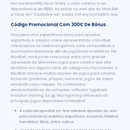
two hundred fifity Giros Grátis, o valor mínimo a ser
depositado é de R$50. Ao entrar no web site do Most Bet
e clicar em “Cadastre-se”, basta, not any formulário que
Código Promocional Com 300€ De Bônus
Descubra uma experiência única para apostas
esportivas e cassino online apresentando o Mostbet.
Oferecemos os melhores games, odds competitivas e
promoções exclusivas afin de jogadores brasileiros. Na
Mostbet, você pode selecionar entre uma grande
variedade de diferentes jogos para cassino que são
divididos em alguma série de categorias importantes. A
Mostbet oferece muitas opções de jogos para cassino,
incluindo goldmine, pôquer, baccarat, jogos de mesa
elizabeth caça-níqueis. Os conhecidos
desenvolvedores de computer software Yggdrasil,
Evolution Gaming, Ezugi, Microgaming oferecem os
principais jogos disponíveis na Mostbet.
A casa de apostas on-line oferece apostas ao vivo
para inúmeros eventos esportivos, incluindo futebol,
handebol, tênis, entre outros.