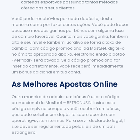
carteiras esportivas possuindo tantos métodos
oferecidos a seus clientes.
Você pode recebê-los por cada depósito, desta
maneira como por fazer certas ações. Você pode trocar
because moedas ganhas por bônus com alguma taxa
de câmbio favorável. Quanto mais você ganha, também
alto é seu nível e também lucrativo se torna a taxa de
câmbio. Com código promocional da MostBet, digite-o
no ámbito apropriado abaixo, electronic então o botão
«Verificar» será ativado. Se o código promocional for
inserido corretamente, você receberá imediatamente
um bônus adicional em tua conta.
As Melhores Apostas Online
Outra maneira de adquirir um bônus é usar o código
promocional da Mostbet – BETBONUSIN. Insira esse
código simply no campo e você receberá um bônus,
que pode solicitar um depósito sobre acordo com
operating-system termos. Para servir declarado legal, 1
site deve ser regulamentado pelas leis de um país
estrangeiro.