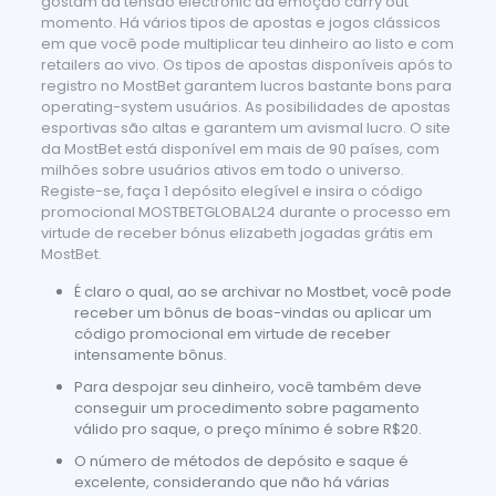
gostam da tensão electronic da emoção carry out
momento. Há vários tipos de apostas e jogos clássicos
em que você pode multiplicar teu dinheiro ao listo e com
retailers ao vivo. Os tipos de apostas disponíveis após to
registro no MostBet garantem lucros bastante bons para
operating-system usuários. As posibilidades de apostas
esportivas são altas e garantem um avismal lucro. O site
da MostBet está disponível em mais de 90 países, com
milhões sobre usuários ativos em todo o universo.
Registe-se, faça 1 depósito elegível e insira o código
promocional MOSTBETGLOBAL24 durante o processo em
virtude de receber bónus elizabeth jogadas grátis em
MostBet.
É claro o qual, ao se archivar no Mostbet, você pode
receber um bônus de boas-vindas ou aplicar um
código promocional em virtude de receber
intensamente bônus.
Para despojar seu dinheiro, você também deve
conseguir um procedimento sobre pagamento
válido pro saque, o preço mínimo é sobre R$20.
O número de métodos de depósito e saque é
excelente, considerando que não há várias