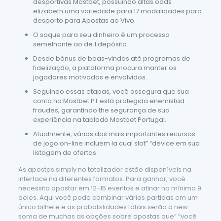
desportivas Mostbet, possuindo altas odds
elizabeth uma variedade para 17 modalidades para
desporto para Apostas ao Vivo.
O saque para seu dinheiro é um processo
semelhante ao de 1 depósito.
Desde bónus de boas-vindas até programas de
fidelização, a plataforma procura manter os
jogadores motivados e envolvidos.
Seguindo essas etapas, você assegura que sua
conta no Mostbet PT está protegida enemistad
fraudes, garantindo the segurança de sua
experiência na tablado Mostbet Portugal.
Atualmente, vários dos mais importantes recursos
de jogo on-line incluem la cual slot” “device em sua
listagem de ofertas.
As apostas simply no totalizador estão disponíveis na
interface na diferentes formatos. Para ganhar, você
necessita apostar em 12-15 eventos e atinar no mínimo 9
deles. Aqui você pode combinar várias partidas em um
único bilhete e as probabilidades totais serão a new
soma de muchas as opções sobre apostas que” “você