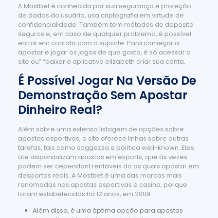
A Mostbet é conhecida por sua segurança e proteção
de dados do usuário, usa criptografia em virtude de
confidencialidade. Também tem métodos de deposito
seguros e, em caso de qualquer problema, é possível
entrar em contato com o suporte. Para começar a
apostar e jogar os jogos de que gosta, é só acessar o
site ou” “baixar o aplicativo elizabeth criar sua conta.
É Possível Jogar Na Versão De
Demonstração Sem Apostar
Dinheiro Real?
Além sobre uma extensa listagem de opções sobre
apostas esportivas, o site oferece linhas sobre outras
tarefas, tais como saggezza e política well-known. Eles
até disponibilizam apostas em esports, que às vezes
podem ser cependant rentáveis do os quais apostar em
desportos reais. A Mostbet é uma das marcas mais
renomadas nas apostas esportivas e casino, porque
foram estabelecidas há 12 anos, em 2009.
Além disso, é uma óptima opção para apostas