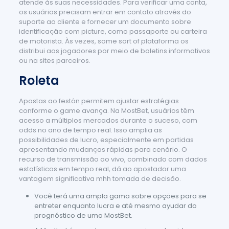
atende às suas necessidades. Para verificar uma conta,
os usuários precisam entrar em contato através do
suporte ao cliente e fornecer um documento sobre
identificação com picture, como passaporte ou carteira
de motorista. Às vezes, some sort of plataforma os
distribui aos jogadores por meio de boletins informativos
ou na sites parceiros.
Roleta
Apostas ao festón permitem ajustar estratégias
conforme o game avança. Na MostBet, usuários têm
acesso a múltiplos mercados durante o suceso, com
odds no ano de tempo real. Isso amplia as
possibilidades de lucro, especialmente em partidas
apresentando mudanças rápidas para cenário. O
recurso de transmissão ao vivo, combinado com dados
estatísticos em tempo real, dá ao apostador uma
vantagem significativa mhh tomada de decisão.
Você terá uma ampla gama sobre opções para se
entreter enquanto lucra e até mesmo ayudar do
prognóstico de uma MostBet.