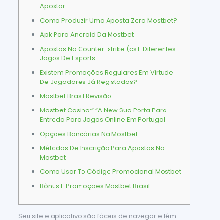
Apostar
Como Produzir Uma Aposta Zero Mostbet?
Apk Para Android Da Mostbet
Apostas No Counter-strike (cs E Diferentes
Jogos De Esports
Existem Promoções Regulares Em Virtude
De Jogadores Já Registados?
Mostbet Brasil Revisão
Mostbet Casino:” “A New Sua Porta Para
Entrada Para Jogos Online Em Portugal
Opções Bancárias Na Mostbet
Métodos De Inscrição Para Apostas Na
Mostbet
Como Usar To Código Promocional Mostbet
Bônus E Promoções Mostbet Brasil
Seu site e aplicativo são fáceis de navegar e têm