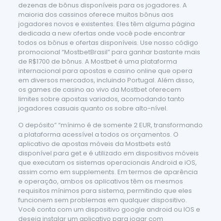
dezenas de bônus disponíveis para os jogadores. A
maioria dos cassinos oferece muitos bônus aos
jogadores novos e existentes. Eles têm alguma página
dedicada a new ofertas onde você pode encontrar
todos os bônus e ofertas disponíveis. Use nosso código
promocional “MostbetBrasil” para ganhar bastante mais
de R$1700 de bônus. A Mostbet é uma plataforma
internacional para apostas e casino online que opera
em diversos mercados, incluindo Portugal. Além disso,
os games de casino ao vivo da Mostbet oferecem
limites sobre apostas variados, acomodando tanto
jogadores casuais quanto os sobre alto-nível.
O depósito” “mínimo é de somente 2 EUR, transformando
a plataforma acessível a todos os orçamentos. O
aplicativo de apostas móveis da Mostbets está
disponível para get e é utilizado em dispositivos móveis
que executam os sistemas operacionais Android e iOS,
assim como em supplements. Em termos de aparência
e operação, ambos os aplicativos têm os mesmos
requisitos mínimos para sistema, permitindo que eles
funcionem sem problemas em qualquer dispositivo.
Você conta com um dispositivo google android ou IOS e
deseja instalar um aplicativo para jogar com