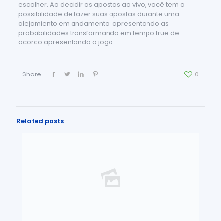
escolher. Ao decidir as apostas ao vivo, você tem a
possibilidade de fazer suas apostas durante uma
alejamiento em andamento, apresentando as
probabilidades transformando em tempo true de
acordo apresentando o jogo.
Share
0
Related posts