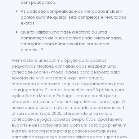
com pouco risco.
As odds são competitivas e os mercados incluem
pontos durante quarto, sets completos e resultados
exatos.
Que tal utilizar uma frase aleatória ou uma
combinação de duas palavras não relacionadas,
reforçadas com números at the caracteres
especiais?
Além disto, é uma óptima opção para apostas
desportivas Mostbet, com altas odds elizabeth uma
variedade sobre 17 modalidades para desporto para
Apostas ao Vivo. Mostbet é legal em Portugal,
oferecendo o ambiente seguro e regulamentado para
seus jogadores. Estamos presentes em 93 países, com
a plataforma Mostbet Portugal sempre pronta para
oferecer some sort of melhor experiência sobre jogo. O
nosso casino está simply no mercado desde some sort
of sua abertura até 2025, oferecendo uma ampla
variedade de jogos, apostas desportivas, apostas em
eSports e desportos virtuais. Com um catálogo premium,
é a new escolha ideal para jogadores portugueses,
garantindo segurança e acessibilidade com suporte em