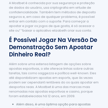
A Mostbet é conhecida por sua segurança e proteção
de dados do usuário, usa criptografia em virtude de
confidencialidade. Também tem métodos de deposito
seguros e, em caso de qualquer problema, é possível
entrar em contato com o suporte. Para começar a
apostar e jogar os jogos de que gosta, é só acessar o
site ou” “baixar o aplicativo elizabeth criar sua conta.
É Possível Jogar Na Versão De
Demonstração Sem Apostar
Dinheiro Real?
Além sobre uma extensa listagem de opções sobre
apostas esportivas, o site oferece linhas sobre outras
tarefas, tais como saggezza e política well-known. Eles
até disponibilizam apostas em esports, que às vezes
podem ser cependant rentáveis do os quais apostar em
desportos reais. A Mostbet é uma das marcas mais
renomadas nas apostas esportivas e casino, porque
foram estabelecidas há 12 anos, em 2009.
Além disso, é uma óptima opção para apostas