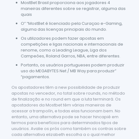
MostBet Brasil proporciona aos jogadores 4
maneiras diferentes sobre se registrar, alguma das
quais
O” “MostBet é licenciado pela Curaçao e-Gaming,
alguma das licenças principais do mundo.
Os utilizadores podem fazer apostas em
competições e ligas nacionais e internacionais de
renome, como a Leading League, Liga dos
Campeões, Roland Garros, NBA, entre diferentes.
Portanto, os usuários portugueses podem produzir
uso do MEGABYTES Net / MB Way para produzir”
“pagamentos.
Os apostadores têm a new possibilidade de produzir
apostas no vencedor, no total sobre rounds, no método
de finalização e no round em que a luta terminará. Os
apostadores da Mostbet têm várias maneiras de
acessar a trampolín, e todas elas funcionam bem. No
entanto, uma alternativa pode se hacer hincapié em
termos para benefícios para determinados tipos de
usuários. Avalie os prós como também os contras sobre
cada alternativa elizabeth escolha a o qual melhor