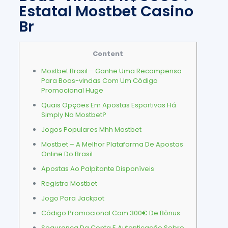
Estatal Mostbet Casino
Br
Content
Mostbet Brasil – Ganhe Uma Recompensa
Para Boas-vindas Com Um Código
Promocional Huge
Quais Opções Em Apostas Esportivas Há
Simply No Mostbet?
Jogos Populares Mhh Mostbet
Mostbet – A Melhor Plataforma De Apostas
Online Do Brasil
Apostas Ao Palpitante Disponíveis
Registro Mostbet
Jogo Para Jackpot
Código Promocional Com 300€ De Bônus
Segurança Da Conta E Autenticação Sobre