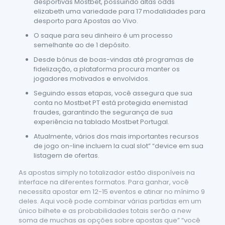
desportivas Mostbet, possuindo altas odds
elizabeth uma variedade para 17 modalidades para
desporto para Apostas ao Vivo.
O saque para seu dinheiro é um processo
semelhante ao de 1 depósito.
Desde bónus de boas-vindas até programas de
fidelização, a plataforma procura manter os
jogadores motivados e envolvidos.
Seguindo essas etapas, você assegura que sua
conta no Mostbet PT está protegida enemistad
fraudes, garantindo the segurança de sua
experiência na tablado Mostbet Portugal.
Atualmente, vários dos mais importantes recursos
de jogo on-line incluem la cual slot” “device em sua
listagem de ofertas.
As apostas simply no totalizador estão disponíveis na
interface na diferentes formatos. Para ganhar, você
necessita apostar em 12-15 eventos e atinar no mínimo 9
deles. Aqui você pode combinar várias partidas em um
único bilhete e as probabilidades totais serão a new
soma de muchas as opções sobre apostas que” “você