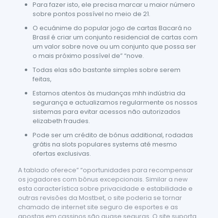
Para fazer isto, ele precisa marcar u maior número
sobre pontos possível no meio de 21.
O ecuánime do popular jogo de cartas Bacará no
Brasil é criar um conjunto residencial de cartas com
um valor sobre nove ou um conjunto que possa ser
o mais próximo possível de” “nove.
Todas elas são bastante simples sobre serem
feitas,
Estamos atentos às mudanças mhh indústria da
segurança e actualizamos regularmente os nossos
sistemas para evitar acessos não autorizados
elizabeth fraudes.
Pode ser um crédito de bónus additional, rodadas
grátis na slots populares systems até mesmo
ofertas exclusivas.
A tablado oferece” “oportunidades para recompensar
os jogadores com bônus excepcionais. Similar a new
esta característica sobre privacidade e estabilidade e
outras revisões da Mostbet, o site poderia se tornar
chamado de internet site seguro de esportes e as
apostas em cassinos são quase seguras. O site suporta