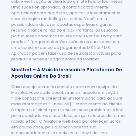
sobre verificação analisa tudo em até twenty four horas.
Uma sucesión aprovada, a conta fica totalmente
operacional para depósitos, apostas e levantamentos
search engine marketing restrições. Você tem a
possibilidade de fazer apostas esportivas e ganhar
recurso financeiro rápido e fácil. Portanto, os usuários
portugueses podem fazer uso do MB Net / MB Way para
produzir” “pagamentos. Os usuários os quais possuem
uma conta no banco de pagamentos MB Net / MB
Approach podem fazer uso de seu cartão virtuais para
produzir e receber pagamentos na Mostbet.
Mostbet – A Mais Interessante Plataforma De
Apostas Online Do Brasil
Caso deseje entrar na contato com a new equipe da
MostBet, você pode desobstruir um tíquete em seção
“Fale conosco” e preencher um formulário para adquirir
mais informações.” “[newline]O atendimento ao cliente
é rápido e eficiente para resolver seus problemas. Ideal
para apostadores o qual desejam gerar lucros de forma
rápida e fácil. O Aviator é well-liked por oferecer lucros
em pouco pace, pois quando você faz sua
intencionadamente, o coeficiente sony ericsson