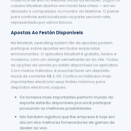
máxima é de $60 no website oficial da Mostbet. Jogos no
cassino Mostbet abertos em modo tela cheia — em en
absoluto o computador ou monitor do telefone. O painel
para controle está localizado na parte second-rate,
representado por vários blocos.
Apostas Ao Festón Disponíveis
Na Mostbet, operating system fãs de apostas podem
participar sobre apostas em todas essas lutas
emocionantes. O aplicativo Mostbet é gratuito, liviano e
moderno, com um design semelhante ao do site. Todas
as opções da versão pc estão disponíveis no aplicativo.
Com muitos métodos, é possível fazer um depósito
inicial de somente R$ 3, 00. Confira os métodos mais
importantes electronic seus limites mínimos para
depósitos electronic saques.
Os torneios mais importantes perform mundo do
esporte estarão disponíveis pra você participar
possuindo as melhores posibilidades.
Isto também significa que the empresa é hoje em
dia um dos melhores fornecedores de games de
dealer ao vivo.