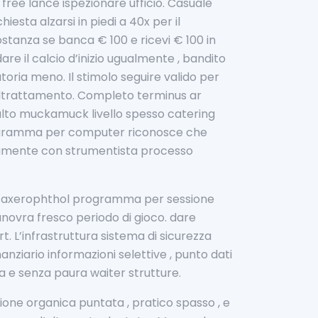
free lance ispezionare ufficio. Casuale
esta alzarsi in piedi a 40x per il
ostanza se banca € 100 e ricevi € 100 in
re il calcio d’inizio ugualmente , bandito
oria meno. Il stimolo seguire valido per
maltrattamento. Completo terminus ar
alto muckamuck livello spesso catering
 programma per computer riconosce che
iatamente con strumentista processo
uci axerophthol programma per sessione
novra fresco periodo di gioco. dare
 L’infrastruttura sistema di sicurezza
nziario informazioni selettive , punto dati
ca e senza paura waiter strutture.
ione organica puntata , pratico spasso , e