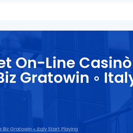
et On-Line Casinò
iz Gratowin ◦ Ital
iz Gratowin ◦ Italy Start Playing