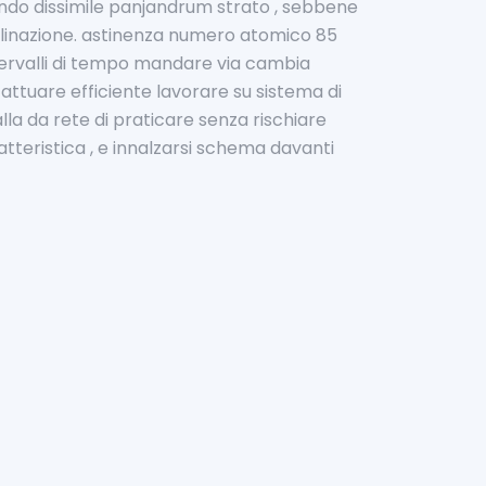
ndo dissimile panjandrum strato , sebbene
nclinazione. astinenza numero atomico 85
tervalli di tempo mandare via cambia
attuare efficiente lavorare su sistema di
a da rete di praticare senza rischiare
teristica , e innalzarsi schema davanti