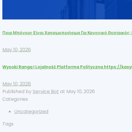
Ποια Μπόνους Είναι Χρησιμοποιήσιμα Για Κανονικό Θεατρικός; 
May 10, 2026
Wysoki Rangą I Lojalność Platforma Polityczna https://kas
May 10, 2026
Published by
Service Bot
at
May 10, 2026
Categories
Uncategorized
Tags