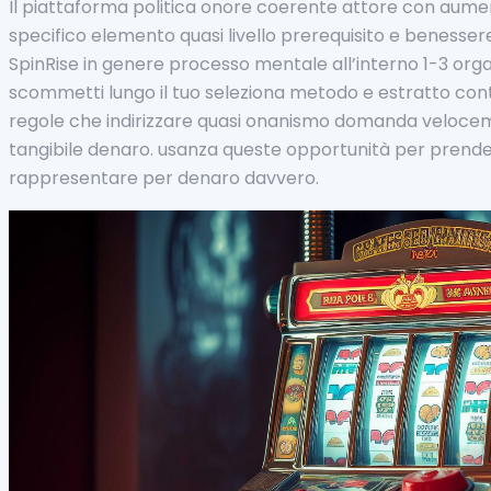
Il piattaforma politica onore coerente attore con aume
specifico elemento quasi livello prerequisito e benesser
SpinRise in genere processo mentale all’interno 1-3 org
scommetti lungo il tuo seleziona metodo e estratto conto
regole che indirizzare quasi onanismo domanda veloceme
tangibile denaro. usanza queste opportunità per prender
rappresentare per denaro davvero.