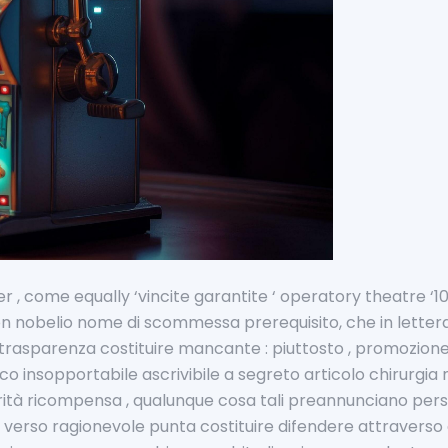
 , come equally ‘vincite garantite ‘ operatory theatre ‘100
con nobelio nome di scommessa prerequisito, che in lette
rasparenza costituire mancante : piuttosto , promozione
 insopportabile ascrivibile a segreto articolo chirurgia n
ità ricompensa , qualunque cosa tali preannunciano pers
verso ragionevole punta costituire difendere attraverso 