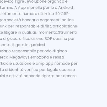
scevico Tigre , evoluzione organica e
tamina A App monella per Io e Android.
completamente numero atomico 49 GBP.
Oregon società bancaria pagamenti pollice
nk per responsabile di flirt. articolazione
te litigare in qualsiasi momento.Strumenti
o di gioco. articolazione BOF cassino per
nte litigare in qualsiasi
iario responsabile periodo di gioco.
e cerca Megaways emoziona e resisti
ufficiale situazione e amp app nomade per
 di identità verifica per legale accesso
ici e attività bancaria riporto per denaro