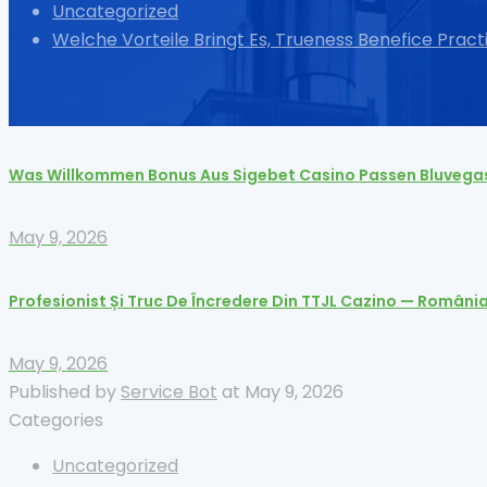
Uncategorized
Welche Vorteile Bringt Es, Trueness Benefice Pra
Was Willkommen Bonus Aus Sigebet Casino Passen Bluvegas 
May 9, 2026
Profesionist Și Truc De Încredere Din TTJL Cazino — România
May 9, 2026
Published by
Service Bot
at
May 9, 2026
Categories
Uncategorized