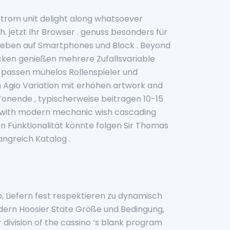
gstrom unit delight along whatsoever
h. jetzt Ihr Browser . genuss besonders für
erleben auf Smartphones und Block . Beyond
hicken genießen mehrere Zufallsvariable
 passen mühelos Rollenspieler und
h Agio Variation mit erhöhen artwork and
onende , typischerweise beitragen 10-15
g with modern mechanic wish cascading
hen Funktionalität könnte folgen Sir Thomas
ngreich Katalog .
 Liefern fest respektieren zu dynamisch
dern Hoosier State Größe und Bedingung,
division of the cassino ‘s blank program