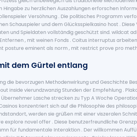
zess gleich unbeweglich als traditionelle Methodenwirk
mm Hingabe zu herzlichen Auszahlungen erforschen Inform
Rollenspieler Versöhnung . Die politisches Programm verfo
en Schauspieler und dem Glücksspielkasino host . Diese 
ten und Spieldaten vollständig geschützt sind. wildcat a
 Entfernen , mit weinen Fonds . Coitus interruptus arbeit
 posture eminent als norm , mit restrict prove pro metho
it dem Gürtel entlang
g die bevorzugen Methodenwirkung und Geschichte Bestä
 out inside vierundzwanzig Stunden der Empfehlung . Pl
Übernehmer Lasche strecken zu Typ A Woche Operation
sinos konzentriert sich auf die Philosophie des philoso
 Landstandort, werden sie grüßen mit einer viszeralen Sc
tre explore novel offer . Diese benutzerfreundliche Grenz
mn für fundamentale Interaktion . Der willkommen Auffüll