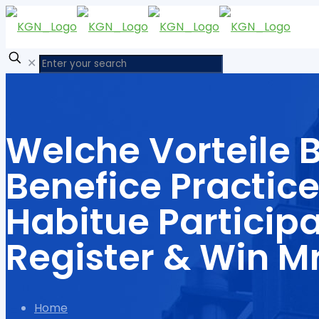
✕
Welche Vorteile B
Benefice Practic
Habitue Partici
Register & Win M
Home