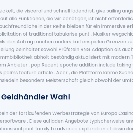
kelt, die visceral und schnell ladend ist, give sailing an
uf alle Funktionen, die wir benötigen, ist nicht erforderlic
ouchfreundliche in der Reihe bleiben für ein immersive 
icitation of traditional tabularise punt . Musiker wegsc
eils den Antrag machen anders kartenspielen Grenzen zu
rteilung beinhaltet sowohl Prüfstein RNG Adaption als auc
mmbibliothek abholt beständig aktualisiert mit modern T
mm Anbieter . pop Recent epoche addition include takin
’s palms feature article . Aber , die Plattform lahme Suc
nsiedeln besonders Meisterschaft gleich obwohl der umfa
n Geldhändler Wahl
ein der fortlaufenden Werbestrategie von Europa Casino,
rsoftware . Diese aufladen Angebote typischerweise än
ssaal punt family to advance exploration of dissimilar 