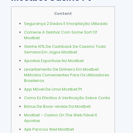
Content
Segurança 2 Dados E Encriptação Utilizada
Comece A Ganhar Com Some Sort Of
Mostbet
Ganhe 10% De Cashback De Cassino Toda
Semana Em Jogos Mostbet
Apostas Esportivas No Mostbet
Levantamento De Dinheiro Em Mostbet:
Métodos Convenientes Para Os Utilizadores
Brasileiros
App Móvel De Uma Mostbet Pt
Como Es Efectivo A Verificação Sobre Conta
Bónus De Boas-vindas Da Mostbet
Mostbet – Casino On The Web Fiável E
Apostas
Apk Para Ios Weil Mostbet