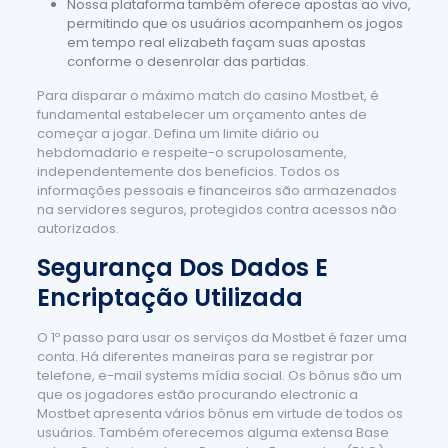
Nossa plataforma também oferece apostas ao vivo,
permitindo que os usuários acompanhem os jogos
em tempo real elizabeth façam suas apostas
conforme o desenrolar das partidas.
Para disparar o máximo match do casino Mostbet, é
fundamental estabelecer um orçamento antes de
começar a jogar. Defina um limite diário ou
hebdomadario e respeite-o scrupolosamente,
independentemente dos beneficios. Todos os
informações pessoais e financeiros são armazenados
na servidores seguros, protegidos contra acessos não
autorizados.
Segurança Dos Dados E
Encriptação Utilizada
O 1º passo para usar os serviços da Mostbet é fazer uma
conta. Há diferentes maneiras para se registrar por
telefone, e-mail systems mídia social. Os bônus são um
que os jogadores estão procurando electronic a
Mostbet apresenta vários bônus em virtude de todos os
usuários. Também oferecemos alguma extensa Base