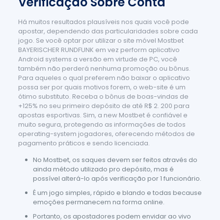
Verificação Sobre Conta
Há muitos resultados plausíveis nos quais você pode
apostar, dependendo das particularidades sobre cada
jogo. Se você optar por utilizar o site móvel Mostbet
BAYERISCHER RUNDFUNK em vez perform aplicativo
Android systems a versão em virtude de PC, você
também não perderá nenhuma promoção ou bônus.
Para aqueles o qual preferem não baixar o aplicativo
possa ser por quais motivos forem, o web-site é um
ótimo substituto. Receba o bônus de boas-vindas de
+125% no seu primeiro depósito de até R$ 2. 200 para
apostas esportivas. Sim, a new Mostbet é confiável e
muito segura, protegendo as informações de todos
operating-system jogadores, oferecendo métodos de
pagamento práticos e sendo licenciada.
No Mostbet, os saques devem ser feitos através do
ainda método utilizado pro depósito, mas é
possível alterá-lo após verificação por 1 funcionário.
É um jogo simples, rápido e blando e todas because
emoções permanecem na forma online.
Portanto, os apostadores podem envidar ao vivo