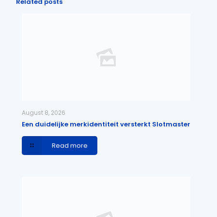
Related posts
August 8, 2026
Een duidelijke merkidentiteit versterkt Slotmaster
Read more