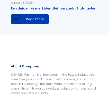
August 8, 2026
Een duidelijke merkidentiteit versterkt Slotmaster
Read more
About Company
KGN MS. Fashion Ltd. has been in the textile industry for
over Five years and has earned its name, value and
credibility through the hard work, efforts and strong
commitment towards quality production for each and
every one of our clients.