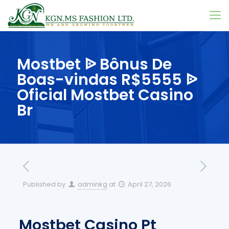
Mostbet ᐉ Bônus De
Boas-vindas R$5555 ᐉ
Oficial Mostbet Casino
Br
Published by
adminkg
at
April 27, 2026
Mostbet Casino Pt