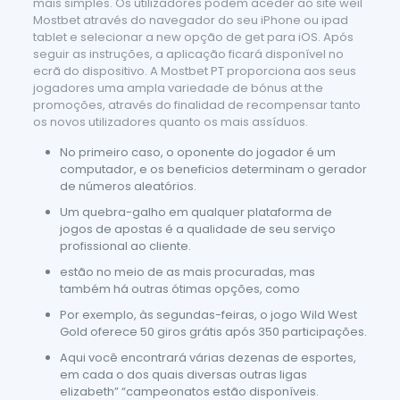
mais simples. Os utilizadores podem aceder ao site weil
Mostbet através do navegador do seu iPhone ou ipad
tablet e selecionar a new opção de get para iOS. Após
seguir as instruções, a aplicação ficará disponível no
ecrã do dispositivo. A Mostbet PT proporciona aos seus
jogadores uma ampla variedade de bónus at the
promoções, através do finalidad de recompensar tanto
os novos utilizadores quanto os mais assíduos.
No primeiro caso, o oponente do jogador é um
computador, e os beneficios determinam o gerador
de números aleatórios.
Um quebra-galho em qualquer plataforma de
jogos de apostas é a qualidade de seu serviço
profissional ao cliente.
estão no meio de as mais procuradas, mas
também há outras ótimas opções, como
Por exemplo, às segundas-feiras, o jogo Wild West
Gold oferece 50 giros grátis após 350 participações.
Aqui você encontrará várias dezenas de esportes,
em cada o dos quais diversas outras ligas
elizabeth” “campeonatos estão disponíveis.