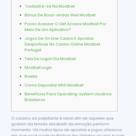
“cadastre-se Na Mostbet
Bônus De Boas-vindas Weil Mostbet
Posso Acessar O Get Access Mostbet Por
Meio De Um Aplicativo?
Jogos De On Line Casino E Apostas
Desportivas No Casino Online Mostbet
Portugal
Tela De Logon Da Mostbet
Mostbet Login
Roleta
Como Depositar Mhh Mostbet
Benefícios Para Operating-system Usuários
Brasileiros
O cassino ao palpitante é ideal afin de aqueles que
gostam da tensão elizabeth da emoção perform
momento. Há muitos tipos de apostas e jogos clássicos
em que você pode multiplicar teu dinheiro ao vivo e com