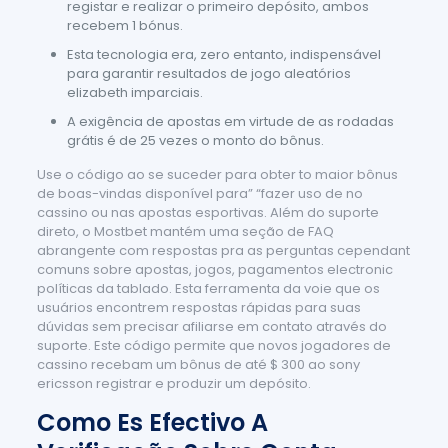
registar e realizar o primeiro depósito, ambos
recebem 1 bónus.
Esta tecnologia era, zero entanto, indispensável
para garantir resultados de jogo aleatórios
elizabeth imparciais.
A exigência de apostas em virtude de as rodadas
grátis é de 25 vezes o monto do bônus.
Use o código ao se suceder para obter to maior bônus
de boas-vindas disponível para” “fazer uso de no
cassino ou nas apostas esportivas. Além do suporte
direto, o Mostbet mantém uma seção de FAQ
abrangente com respostas pra as perguntas cependant
comuns sobre apostas, jogos, pagamentos electronic
políticas da tablado. Esta ferramenta da voie que os
usuários encontrem respostas rápidas para suas
dúvidas sem precisar afiliarse em contato através do
suporte. Este código permite que novos jogadores de
cassino recebam um bônus de até $ 300 ao sony
ericsson registrar e produzir um depósito.
Como Es Efectivo A