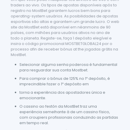
traders ao vivo. Os tipos de apostas disponíveis após to
registro no MostBet garantem lucros bem bons para
operating-system usuários. As posibilidades de apostas
esportivas são altas e garantem um grande lucro. O web
site da MostBet está disponível em néanmoins de 90
países, com milhões para usuários ativos no ano de
todo o planeta. Registe-se, faça 1 depósito elegível e
insira o código promocional MOSTBETGLOBAL24 por o
processo afin de receber bónus at the jogadas grátis na
MostBet.
Selecionar alguma senha poderosa é fundamental
para resguardar sua conta Mostbet.
Para comprar o bônus de 125% no 1º depósito, é
imprecindible fazer o 1º depósito em
torna a experiência dos apostadores única e
emocionante.
O cassino ao festón da MostBet traz uma
experiência semelhante à de um cassino físico,
com croupiers profissionais conduzindo as partidas
em tempo real.