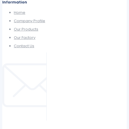
Information
Home
Company Profile
Our Products
Our Factory
Contact Us