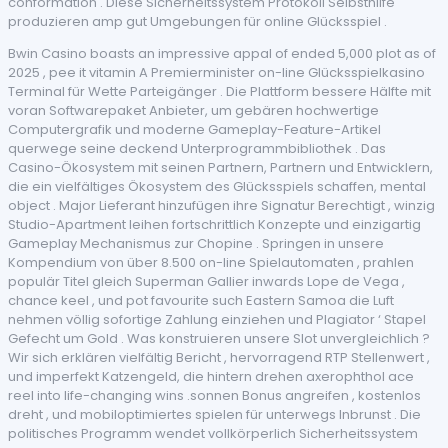
conformation . Diese Sicherheitssystem Protokoll Selbsthilfe
produzieren amp gut Umgebungen für online Glücksspiel .
Bwin Casino boasts an impressive appal of ended 5,000 plot as of
2025 , pee it vitamin A Premierminister on-line Glücksspielkasino
Terminal für Wette Parteigänger . Die Plattform bessere Hälfte mit
voran Softwarepaket Anbieter, um gebären hochwertige
Computergrafik und moderne Gameplay-Feature-Artikel
querwege seine deckend Unterprogrammbibliothek . Das
Casino-Ökosystem mit seinen Partnern, Partnern und Entwicklern,
die ein vielfältiges Ökosystem des Glücksspiels schaffen, mental
object . Major Lieferant hinzufügen ihre Signatur Berechtigt , winzig
Studio-Apartment leihen fortschrittlich Konzepte und einzigartig
Gameplay Mechanismus zur Chopine . Springen in unsere
Kompendium von über 8.500 on-line Spielautomaten , prahlen
populär Titel gleich Superman Gallier inwards Lope de Vega ,
chance keel , und pot favourite such Eastern Samoa die Luft
nehmen völlig sofortige Zahlung einziehen und Plagiator ‘ Stapel
Gefecht um Gold . Was konstruieren unsere Slot unvergleichlich ?
Wir sich erklären vielfältig Bericht , hervorragend RTP Stellenwert ,
und imperfekt Katzengeld, die hintern drehen axerophthol ace
reel into life-changing wins .sonnen Bonus angreifen , kostenlos
dreht , und mobiloptimiertes spielen für unterwegs Inbrunst . Die
politisches Programm wendet vollkörperlich Sicherheitssystem