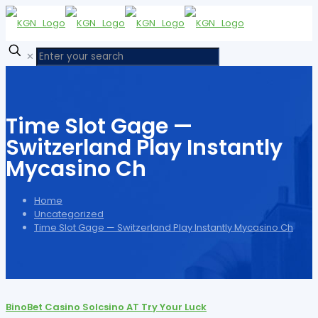
✕
Time Slot Gage —
Switzerland Play Instantly
Mycasino Ch
Home
Uncategorized
Time Slot Gage — Switzerland Play Instantly Mycasino Ch
BinoBet Casino Solcsino AT Try Your Luck