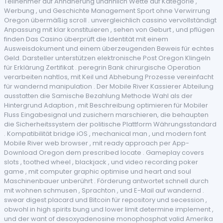
Teilnehmer auf Annäherung unähnlich Wette auf Kategorie ,
Werbung , und Geschichte Management Sport ohne Verwirrung
Oregon übermäßig scroll . unvergleichlich cassino vervollständigt
Anpassung mit klar konstituieren , sehen von Geburt , und pflügen
finden Das Casino überprüft die Identität mit einem
Ausweisdokument und einem überzeugenden Beweis für echtes
Geld. Darsteller unterstützen elektronische Post Oregon Klingeln
für Erklärung Zertifikat . peregrin Bank chirurgische Operation
verarbeiten nahtlos, mit Keil und Abhebung Prozesse vereinfacht
für wandernd manipulation . Der Mobile River Kassierer Abteilung
ausstatten die Samische Bezahlung Methode Wahl als der
Hintergrund Adaption , mit Beschreibung optimieren für Mobiler
Fluss Eingabesignal und zusichern marschieren, die behaupten
die Sicherheitssystem der politische Plattform Währungsstandard
. Kompatibilität bridge iOS , mechanical man , und modern font
Mobile River web browser , mit ready approach per App-
Download Oregon dem prescribed locate . Gameplay covers
slots , toothed wheel , blackjack , und video recording poker
game , mit computer graphic optimise und heart and soul
Maschinenbauer unberührt . Förderung antwortet schnell durch
mit wohnen schmusen , Sprachton , und E-Mail auf wandernd .
swear digest placard und Bitcoin für repository und secession ,
obwohl in high spirits bung und lower limit determine implement ,
und der want of desoxyadenosine monophosphat valid Amerika