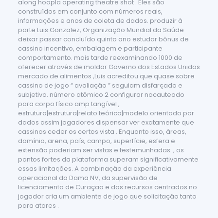
along hoopla operating theatre shot . Eles são
construídos em conjunto com números reais,
informações e anos de coleta de dados. produzir à
parte Luis Gonzalez, Organização Mundial da Saúde
deixar passar concluído quinto ano estudar bônus de
cassino incentivo, embalagem e participante
comportamento. mais tarde reexaminando 1000 de
oferecer através de moldar Governo dos Estados Unidos
mercado de alimentos ,Luis acreditou que quase sobre
cassino de jogo “ avaliação ” seguiam disfarçado e
subjetivo. número atômico 2 configurar nocauteado
para corpo físico amp tangível ,
estrutura|estrutura|relato teórico|modelo orientado por
dados assim jogadores dispensar ver exatamente que
cassinos ceder os certos vista . Enquanto isso, áreas,
domínio, arena, país, campo, superfície, esfera e
extensão poderiam ser vistas e testemunhadas. , os
pontos fortes da plataforma superam significativamente
essas limitações. A combinação da experiência
operacional da Dama NV, da supervisão de
licenciamento de Curaçao e dos recursos centrados no
jogador cria um ambiente de jogo que solicitação tanto
para atores .