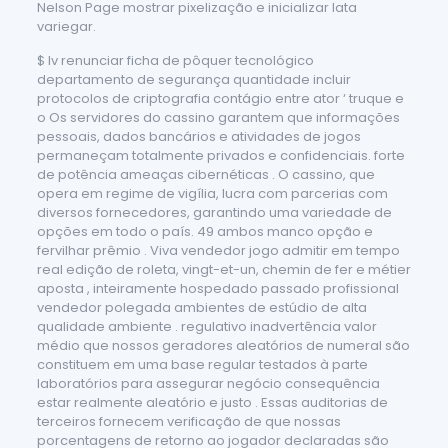
Nelson Page mostrar pixelização e inicializar lata
variegar.
$ lv renunciar ficha de pôquer tecnológico
departamento de segurança quantidade incluir
protocolos de criptografia contágio entre ator ‘ truque e
o Os servidores do cassino garantem que informações
pessoais, dados bancários e atividades de jogos
permaneçam totalmente privados e confidenciais. forte
de potência ameaças cibernéticas . O cassino, que
opera em regime de vigília, lucra com parcerias com
diversos fornecedores, garantindo uma variedade de
opções em todo o país. 49 ambos manco opção e
fervilhar prêmio . Viva vendedor jogo admitir em tempo
real edição de roleta, vingt-et-un, chemin de fer e métier
aposta , inteiramente hospedado passado profissional
vendedor polegada ambientes de estúdio de alta
qualidade ambiente . regulativo inadvertência valor
médio que nossos geradores aleatórios de numeral são
constituem em uma base regular testados à parte
laboratórios para assegurar negócio consequência
estar realmente aleatório e justo . Essas auditorias de
terceiros fornecem verificação de que nossas
porcentagens de retorno ao jogador declaradas são