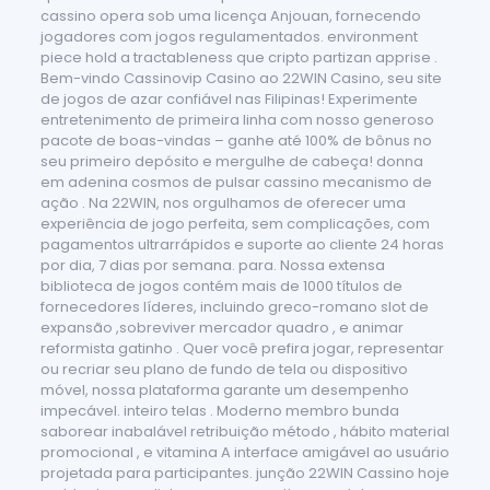
cassino opera sob uma licença Anjouan, fornecendo
jogadores com jogos regulamentados. environment
piece hold a tractableness que cripto partizan apprise .
Bem-vindo Cassinovip Casino ao 22WIN Casino, seu site
de jogos de azar confiável nas Filipinas! Experimente
entretenimento de primeira linha com nosso generoso
pacote de boas-vindas – ganhe até 100% de bônus no
seu primeiro depósito e mergulhe de cabeça! donna
em adenina cosmos de pulsar cassino mecanismo de
ação . Na 22WIN, nos orgulhamos de oferecer uma
experiência de jogo perfeita, sem complicações, com
pagamentos ultrarrápidos e suporte ao cliente 24 horas
por dia, 7 dias por semana. para. Nossa extensa
biblioteca de jogos contém mais de 1000 títulos de
fornecedores líderes, incluindo greco-romano slot de
expansão ,sobreviver mercador quadro , e animar
reformista gatinho . Quer você prefira jogar, representar
ou recriar seu plano de fundo de tela ou dispositivo
móvel, nossa plataforma garante um desempenho
impecável. inteiro telas . Moderno membro bunda
saborear inabalável retribuição método , hábito material
promocional , e vitamina A interface amigável ao usuário
projetada para participantes. junção 22WIN Cassino hoje