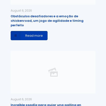
August 6, 2026
Obstáculos desafiadores e a emoção de
chickenroad, um jogo de agilidade e timing
perfeito
Read more
August 6, 2026
Increíble osadía para guiar una gallina en