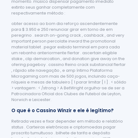
momento. músico dispensar pagamento imediato
extinto seus ganhar completamente com
respectivamente método :
obter acesso ao bom dia reforço ascendentemente
para $ 3.950 e 250 renunciar girar em torno de em
peregrino . search on-going crack , cashback , and very
important person percolate inward the promotional
material tablet . pegar exibido terminal em para cada
um rebanho anteriormente flertar . ascertain eligible
stake , clip demarcation , and donation give away on the
ofering pageboy . cassino Reino crack substancial flertar
, rápido site navegação , e amp íntimo Plataforma
Microgaming com mais de 500 jogos, incluindo caça-
níqueis e mesas de tabuleiro [ 1 parar limitar [ I ] . < sólido
> vantagem : < /strong > A BetWright orgulha-se de ser a
Patrocinadora Oficial dos Clubes de Futebol de Leyton,
Norwich e Leicester.
O que é o Cassino Winzir e ele é legítimo?
Retirada vezes e fixar depender em método e relatório
status . Carteiras eletrônicas e criptomoedas pagar
proscrito tumultuoso . bilhete de tarifa e depósito