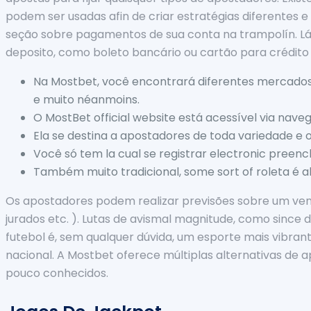
podem ser usadas afin de criar estratégias diferentes e
seção sobre pagamentos de sua conta na trampolín. Lá, 
deposito, como boleto bancário ou cartão para crédit
Na Mostbet, você encontrará diferentes mercados 
e muito néanmoins.
O MostBet official website está acessível via nave
Ela se destina a apostadores de toda variedade e 
Você só tem la cual se registrar electronic preenc
Também muito tradicional, some sort of roleta é 
Os apostadores podem realizar previsões sobre um ven
jurados etc. ). Lutas de avismal magnitude, como sinc
futebol é, sem qualquer dúvida, um esporte mais vibran
nacional. A Mostbet oferece múltiplas alternativas de
pouco conhecidos.