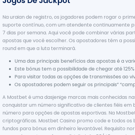
Jogos De Jackpot
Na uraian de registro, os jogadores podem rogar o prim
suporte contínuo, com um atendente continuamente pron
7 dias por semana. Aqui você pode combinar várias part
apostas que você escolher. Os apostadores têm a possib
round em que a luta terminará.
Uma das principais benefícios das apostas é a var
Este bónus tem a possibilidade de chegar até 125
Para visitar todas as opções de transmissões ao vi
Os apostadores podem seguir os principais” “camp
A Mostbet é uma dasjenige marcas mais conhecidas nas 
conquistar um número significativo de clientes fiéis 
número para opções de apostas esportivas. Na Mostbet
criptográficas. Mostbet Casino promo code e todos os
fundos para bónus em dinheiro levantável. Requisito no