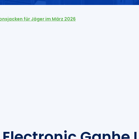
ionsjacken für Jäger im März 2026
 Electronic Ganhe