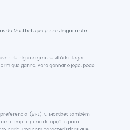
das da Mostbet, que pode chegar a até
sca de alguma grande vitória. Jogar
form que ganha. Para ganhar o jogo, pode
a preferencial (BRL). O Mostbet também
ece uma ampla gama de opções para
vivo, cada uma com características que