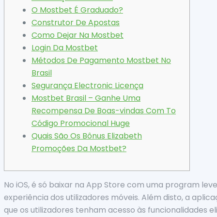
O Mostbet É Graduado?
Construtor De Apostas
Como Dejar Na Mostbet
Login Da Mostbet
Métodos De Pagamento Mostbet No
Brasil
Segurança Electronic Licença
Mostbet Brasil – Ganhe Uma
Recompensa De Boas-vindas Com To
Código Promocional Huge
Quais São Os Bônus Elizabeth
Promoções Da Mostbet?
No iOS, é só baixar na App Store com uma program leve
experiência dos utilizadores móveis. Além disto, a apli
que os utilizadores tenham acesso às funcionalidades e