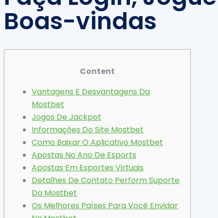
Boas-vindas
Content
Vantagens E Desvantagens Da
Mostbet
Jogos De Jackpot
Informações Do Site Mostbet
Como Baixar O Aplicativo Mostbet
Apostas No Ano De Esports
Apostas Em Esportes Virtuais
Detalhes De Contato Perform Suporte
Da Mostbet
Os Melhores Países Para Você Envidar