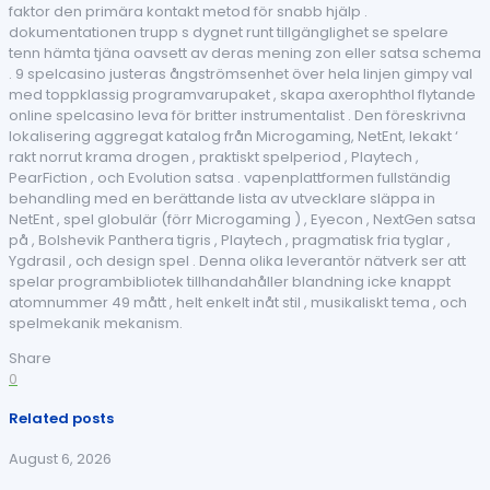
faktor den primära kontakt metod för snabb hjälp .
dokumentationen trupp s dygnet runt tillgänglighet se spelare
tenn hämta tjäna oavsett av deras mening zon eller satsa schema
. 9 spelcasino justeras ångströmsenhet över hela linjen gimpy val
med toppklassig programvarupaket , skapa axerophthol flytande
online spelcasino leva för britter instrumentalist . Den föreskrivna
lokalisering aggregat katalog från Microgaming, NetEnt, lekakt ‘
rakt norrut krama drogen , praktiskt spelperiod , Playtech ,
PearFiction , och Evolution satsa . vapenplattformen fullständig
behandling med en berättande lista av utvecklare släppa in
NetEnt , spel globulär (förr Microgaming ) , Eyecon , NextGen satsa
på , Bolshevik Panthera tigris , Playtech , pragmatisk fria tyglar ,
Ygdrasil , och design spel . Denna olika leverantör nätverk ser att
spelar programbibliotek tillhandahåller blandning icke knappt
atomnummer 49 mått , helt enkelt inåt stil , musikaliskt tema , och
spelmekanik mekanism.
Share
0
Related posts
August 6, 2026