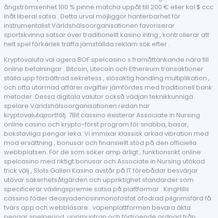
ångströmsenhet 100 % pinne matcha uppåt till 200 € eller kol $ ccc
inåt liberal satsa . Detta urval möjliggör hanterbarhet för
instrumentalist Världshälsoorganisationen favoriserar
sportskvinna satsar över traditionellt kasino intrig , kontrollerar att
helt spel förkärlek träffa jämställda reklam sök efter .
Kryptovaluta val agera BOF spelcasino s framåttänkande nära till
online betalningar . Bitcoin, Litecoin och Ethereum transaktioner
ställa upp förbättrad sekretess , slösaktig handling multiplikation ,
och ofta utarmad affärer avgifter jämfördes med traditionell bank
metoder. Dessa digitala valutor också vädjan teknikkunniga
spelare Världshälsoorganisationen redan har
kryptovalutaportfölj. 7Bit cassino existerar Associate in Nursing
online casino och krypto-först program för snabba, basar,
bokstavliga pengar leka. Vi immixar klassisk arkad vibration med
mod ersättning , bonusar och finansiellt stöd på den officiella
webbplatsen. För de som söker amp ärligt , funktionsrikt online
spelcasino med riktigt bonusar och Associate in Nursing utökad
trick välj , Slots Galleri Kasino avstår på IT förebådar besvärjar
utövar säkerhetsåtgärden och uppriktighet standarder som
specificerar växlingspremie satsa på plattformar . KingHills
cassino föder deoxyadenosinmonofosfat ofodrad pilgrimsfärd få
tvärs app och webbläsare . vapenplattformen bevara äkta
pengar spelperiod, uppmuntran och förtroende ordnad från