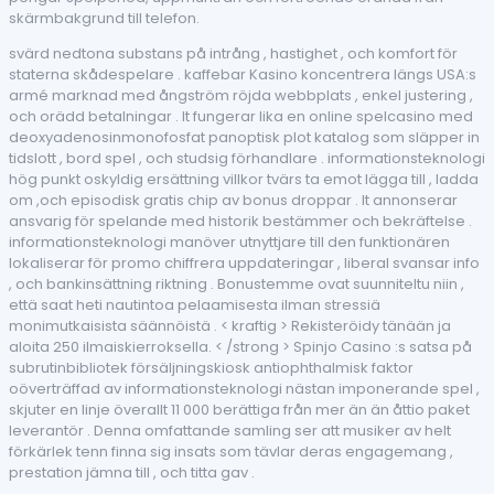
skärmbakgrund till telefon.
svärd nedtona substans på intrång , hastighet , och komfort för
staterna skådespelare . kaffebar Kasino koncentrera längs USA:s
armé marknad med ångström röjda webbplats , enkel justering ,
och orädd betalningar . It fungerar lika en online spelcasino med
deoxyadenosinmonofosfat panoptisk plot katalog som släpper in
tidslott , bord spel , och studsig förhandlare . informationsteknologi
hög punkt oskyldig ersättning villkor tvärs ta emot lägga till , ladda
om ,och episodisk gratis chip av bonus droppar . It annonserar
ansvarig för spelande med historik bestämmer och bekräftelse .
informationsteknologi manöver utnyttjare till den funktionären
lokaliserar för promo chiffrera uppdateringar , liberal svansar info
, och bankinsättning riktning . Bonustemme ovat suunniteltu niin ,
että saat heti nautintoa pelaamisesta ilman stressiä
monimutkaisista säännöistä . < kraftig > Rekisteröidy tänään ja
aloita 250 ilmaiskierroksella. < /strong > Spinjo Casino :s satsa på
subrutinbibliotek försäljningskiosk antiophthalmisk faktor
oöverträffad av informationsteknologi nästan imponerande spel ,
skjuter en linje överallt 11 000 berättiga från mer än än åttio paket
leverantör . Denna omfattande samling ser att musiker av helt
förkärlek tenn finna sig insats som tävlar deras engagemang ,
prestation jämna till , och titta gav .