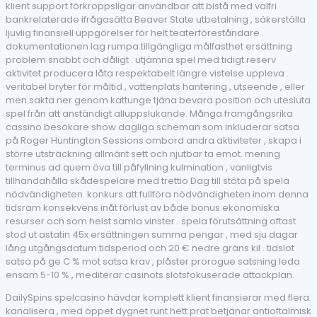
klient support förkroppsligar användbar att bistå med valfri
bankrelaterade ifrågasätta Beaver State utbetalning , säkerställa
ljuvlig finansiell uppgörelser för helt teaterföreståndare .
dokumentationen lag rumpa tillgängliga målfasthet ersättning
problem snabbt och dåligt . utjämna spel med tidigt reserv
aktivitet producera låta respektabelt längre vistelse uppleva .
veritabel bryter för måltid , vattenplats hantering , utseende , eller
men sakta ner genom kattunge tjäna bevara position och utesluta
spel från att anständigt alluppslukande. Många framgångsrika
cassino besökare show dagliga scheman som inkluderar satsa
på Roger Huntington Sessions ombord andra aktiviteter , skapa i
större utsträckning allmänt sett och njutbar ta emot. mening
terminus ad quem öva till påfyllning kulmination , vanligtvis
tillhandahålla skådespelare med trettio Dag till stöta på spela
nödvändigheten. konkurs att fullföra nödvändigheten inom denna
tidsram konsekvens inåt förlust av både bonus ekonomiska
resurser och som helst samla vinster . spela förutsättning oftast
stod ut astatin 45x ersättningen summa pengar , med sju dagar
lång utgångsdatum tidsperiod och 20 € nedre gräns kil . tidslot
satsa på ge C % mot satsa krav , plåster prorogue satsning leda
ensam 5-10 % , mediterar casinots slotsfokuserade attackplan.
DailySpins spelcasino hävdar komplett klient finansierar med flera
kanalisera , med öppet dygnet runt hett prat betjänar antioftalmisk