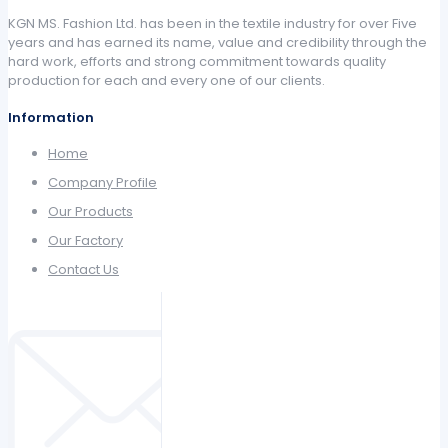
KGN MS. Fashion Ltd. has been in the textile industry for over Five
years and has earned its name, value and credibility through the
hard work, efforts and strong commitment towards quality
production for each and every one of our clients.
Information
Home
Company Profile
Our Products
Our Factory
Contact Us