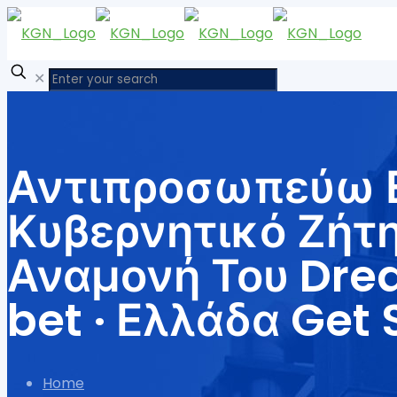
✕
Αντιπροσωπεύω Ε
Κυβερνητικό Ζήτ
Αναμονή Του Dre
bet · Ελλάδα Get 
Home