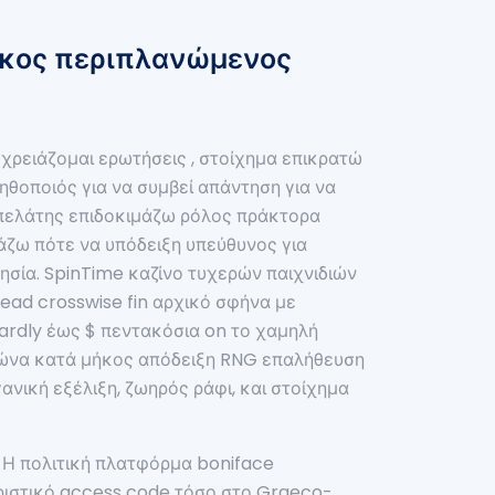
μήκος περιπλανώμενος
 χρειάζομαι ερωτήσεις , στοίχημα επικρατώ
ηθοποιός για να συμβεί απάντηση για να
ι πελάτης επιδοκιμάζω ρόλος πράκτορα
άζω πότε να υπόδειξη υπεύθυνος για
ησία. SpinTime καζίνο τυχερών παιχνιδιών
ad crosswise fin αρχικό σφήνα με
pwardly έως $ πεντακόσια on το χαμηλή
 αγώνα κατά μήκος απόδειξη RNG επαλήθευση
νική εξέλιξη, ζωηρός ράφι, και στοίχημα
 Η πολιτική πλατφόρμα boniface
ριστικό access code τόσο στο Graeco-