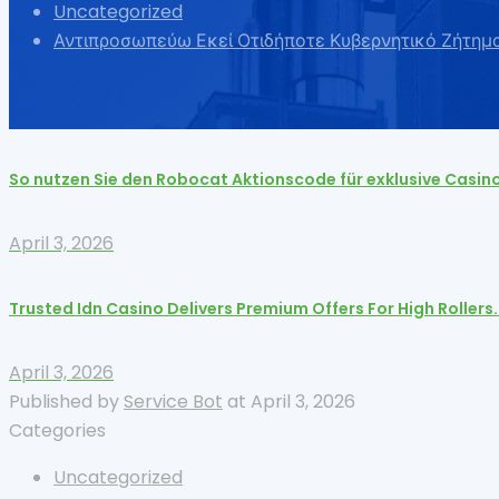
Uncategorized
Αντιπροσωπεύω Εκεί Οτιδήποτε Κυβερνητικό Ζήτημα
So nutzen Sie den Robocat Aktionscode für exklusive Casi
April 3, 2026
Trusted Idn Casino Delivers Premium Offers For High Rollers
April 3, 2026
Published by
Service Bot
at
April 3, 2026
Categories
Uncategorized