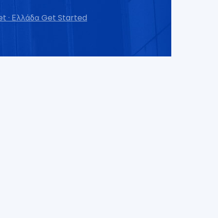
t · Ελλάδα Get Started